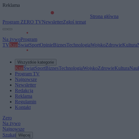
Reklama
Strona główna
Program ZERO TV
Newsletter
Zgłoś temat
Na żywo
Program
TV
Kraj
Świat
Sport
Opinie
Biznes
Technologia
Wojsko
Zdrowie
Kultura
Wszystkie kategorie
Kraj
Świat
Sport
Biznes
Technologia
Wojsko
Zdrowie
Kultura
Nau
Program TV
Najnowsze
Newsletter
Redakcja
Reklama
Regulamin
Kontakt
Zero
Na żywo
Najnowsze
Szukaj
Więcej