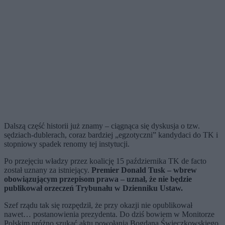
Dalszą część historii już znamy – ciągnąca się dyskusja o tzw.
sędziach-dublerach, coraz bardziej „egzotyczni” kandydaci do TK i
stopniowy spadek renomy tej instytucji.
Po przejęciu władzy przez koalicję 15 października TK de facto
został uznany za istniejący.
Premier Donald Tusk – wbrew
obowiązującym przepisom prawa – uznał, że nie będzie
publikował orzeczeń Trybunału w Dzienniku Ustaw.
Szef rządu tak się rozpędził, że przy okazji nie opublikował
nawet… postanowienia prezydenta. Do dziś bowiem w Monitorze
Polskim próżno szukać aktu powołania Bogdana Święczkowskiego