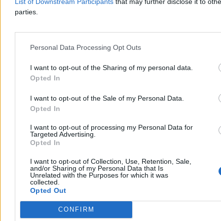
List of Downstream Participants
that may further disclose it to othe
wszystkich ekspertów jest taka, że nie powinniśmy – przekonywał
parties.
w 2024 r. ówczesny marszałek Sejmu. Jak dodawał, należy
„nie
obsadzać (wakatów – red.), nie wchodzić do tego zatrutego
źródła, poczekać, aż będziemy mogli rozwiązać tę sprawę
systemowo”.
Personal Data Processing Opt Outs
Reklama
I want to opt-out of the Sharing of my personal data.
Reklama
Opted In
I want to opt-out of the Sale of my Personal Data.
Opted In
I want to opt-out of processing my Personal Data for
Targeted Advertising.
Opted In
I want to opt-out of Collection, Use, Retention, Sale,
and/or Sharing of my Personal Data that Is
Unrelated with the Purposes for which it was
collected.
Opted Out
Co zrobił Szymon Hołownia w piątek?
Zagłosował za wyborem
sędziów TK.
CONFIRM