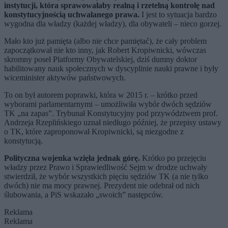
instytucji, która sprawowałaby realną i rzetelną kontrolę nad
konstytucyjnością uchwalanego prawa.
I jest to sytuacja bardzo
wygodna dla władzy (każdej władzy), dla obywateli – nieco gorzej.
Mało kto już pamięta (albo nie chce pamiętać), że cały problem
zapoczątkował nie kto inny, jak Robert Kropiwnicki, wówczas
skromny poseł Platformy Obywatelskiej, dziś dumny doktor
habilitowany nauk społecznych w dyscyplinie nauki prawne i były
wiceminister aktywów państwowych.
To on był autorem poprawki, która w 2015 r. – krótko przed
wyborami parlamentarnymi – umożliwiła wybór dwóch sędziów
TK „na zapas”. Trybunał Konstytucyjny pod przywództwem prof.
Andrzeja Rzeplińskiego uznał niedługo później, że przepisy ustawy
o TK, które zaproponował Kropiwnicki, są niezgodne z
konstytucją.
Polityczna wojenka wzięła jednak górę.
Krótko po przejęciu
władzy przez Prawo i Sprawiedliwość Sejm w drodze uchwały
stwierdził, że wybór wszystkich pięciu sędziów TK (a nie tylko
dwóch) nie ma mocy prawnej. Prezydent nie odebrał od nich
ślubowania, a PiS wskazało „swoich” następców.
Reklama
Reklama