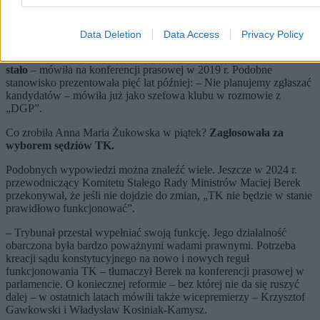
Anna Maria Żukowska z Nowej Lewicy wychodziła z tego samego
założenia. – Lewica nie będzie legitymizowała tego organu. Nie
będziemy zgłaszali swoich kandydatur do Trybunału
Data Deletion
Data Access
Privacy Policy
Konstytucyjnego,
nie będziemy legalizowali w ten sposób tego, co
się z tym Trybunałem Konstytucyjnym przez ostatnią kadencję
stało
– mówiła na konferencji prasowej w 2019 r. Podobne
stanowisko prezentowała pięć lat później: – Nie planujemy zgłaszać
kandydatów – mówiła już jako szefowa klubu w rozmowie z
„DGP”.
Co zrobiła Anna Maria Żukowska w piątek?
Zagłosowała za
wyborem sędziów TK.
Podobnych wypowiedzi można znaleźć wiele. Jeszcze w 2024 r.
przewodniczący Komitetu Stałego Rady Ministrów Maciej Berek
przekonywał, że jeśli nie dojdzie do zmian, „TK nie będzie w stanie
prawidłowo funkcjonować”.
– Trybunał przestał wypełniać swoją funkcję. Jego działalność
obarczona była bardzo poważnymi wadami prawnymi. Potrzeba
kreacji sądu konstytucyjnego na nowo i nowych reguł
funkcjonowania TK – tłumaczył Berek na konferencji prasowej w
parlamencie. O koniecznej reformie – bez której nie da się ruszyć
dalej – w ostatnich latach mówili także wicepremierzy – Krzysztof
Gawkowski i Władysław Kosiniak-Kamysz.