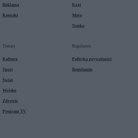
Reklama
Kraj
Kontakt
Moto
Nauka
Tematy
Regulamin
Kultura
Polityka prywatności
Sport
Regulamin
Świat
Wojsko
Zdrowie
Program TV
© 2026 Kanał Zero Spółka Akcyjna