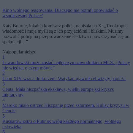
Kino wolnego reagowania. Dlaczego nie potrafi opowiadać o
współczesnej Polsce?
Katy Bourne, lokalna komisarz policji, napisała na X: „To okropna
wiadomość i moje myśli są z ich przyjaciółmi i bliskimi. Musimy
pozwolić policji na przeprowadzenie śledztwa i powstrzymać się od
spekulacji…”
Najpopularniejsze
1
Lewandowski może zostać najlepszym zawodnikiem MLS. „Polacy
nie wiedzą, o czym mówią”
2
Leon XIV wraca do korzeni. Watykan ujawnił cel wizyty papieża
3
Ceuta. Mała hiszpańska eksklawa, wielki europejski kryzys
migracyjny
4
Maroko miało ostrzec Hiszpanię przed szturmem. Kulisy kryzysu w
Ceucie
5
Kasparow ostro o Putinie: wróg każdego normalnego, wolnego
człowieka
6