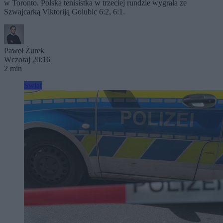
w Toronto. Polska tenisistka w trzeciej rundzie wygrała ze
Szwajcarką Viktoriją Golubic 6:2, 6:1.
Paweł Żurek
Wczoraj 20:16
2 min
Świat