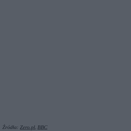
Źródła:
Zero.pl
BBC
,