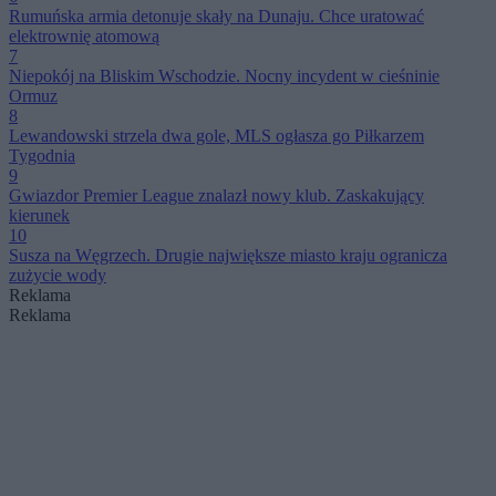
Rumuńska armia detonuje skały na Dunaju. Chce uratować
elektrownię atomową
7
Niepokój na Bliskim Wschodzie. Nocny incydent w cieśninie
Ormuz
8
Lewandowski strzela dwa gole, MLS ogłasza go Piłkarzem
Tygodnia
9
Gwiazdor Premier League znalazł nowy klub. Zaskakujący
kierunek
10
Susza na Węgrzech. Drugie największe miasto kraju ogranicza
zużycie wody
Reklama
Reklama