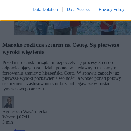
Data Deletion
Data Access
Privacy Policy
Maroko rozlicza szturm na Ceutę. Są pierwsze
wyroki więzienia
Przed marokańskimi sądami rozpoczęły się procesy 86 osób
odpowiadających za udział i pomoc w niedawnym masowym
forsowaniu granicy z hiszpańską Ceutą. W sprawie zapadły już
pierwsze wyroki pozbawienia wolności, a wobec ponad połowy
oskarżonych zastosowano środki zapobiegawcze w postaci
tymczasowego aresztu.
Agnieszka Waś-Turecka
Wczoraj 07:41
3 min