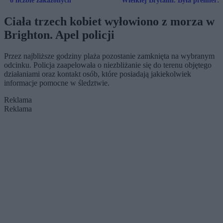
o liczbie zakażonych
Wielkiej Brytanii. Była premier
oburzona zakazem
Ciała trzech kobiet wyłowiono z morza w
Brighton. Apel policji
Przez najbliższe godziny plaża pozostanie zamknięta na wybranym
odcinku. Policja zaapelowała o niezbliżanie się do terenu objętego
działaniami oraz kontakt osób, które posiadają jakiekolwiek
informacje pomocne w śledztwie.
Reklama
Reklama