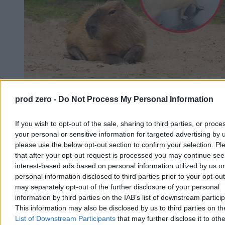
Kapibary przyszły z wizytą. Zaskakujące
prod zero -
Do Not Process My Personal Information
nagranie trafiło do sieci
If you wish to opt-out of the sale, sharing to third parties, or proce
Zaskakująca sytuacja w brazylijskim stanie Mato Grosso. Tuż przed
rozpoczęciem obrad przez drzwi frontowe lokalnego parlamentu ze
your personal or sensitive information for targeted advertising by 
spokojem wkroczyły dwie kapibary. Największe gryzonie świata
please use the below opt-out section to confirm your selection. Pl
bez pośpiechu zwiedziły recepcję, nie przejmując się obecnością
that after your opt-out request is processed you may continue see
ludzi.
interest-based ads based on personal information utilized by us or
personal information disclosed to third parties prior to your opt-ou
may separately opt-out of the further disclosure of your personal
information by third parties on the IAB’s list of downstream partici
Agnieszka Waś-Turecka
This information may also be disclosed by us to third parties on t
Wczoraj 11:42
2 min
List of Downstream Participants
that may further disclose it to othe