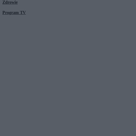
Zdrowie
Program TV
© 2026 Kanał Zero Spółka Akcyjna