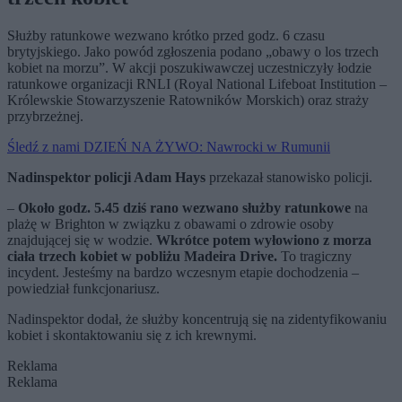
Służby ratunkowe wezwano krótko przed godz. 6 czasu
brytyjskiego. Jako powód zgłoszenia podano „obawy o los trzech
kobiet na morzu”. W akcji poszukiwawczej uczestniczyły łodzie
ratunkowe organizacji RNLI (Royal National Lifeboat Institution –
Królewskie Stowarzyszenie Ratowników Morskich) oraz straży
przybrzeżnej.
Śledź z nami DZIEŃ NA ŻYWO: Nawrocki w Rumunii
Nadinspektor policji Adam Hays
przekazał stanowisko policji.
–
Około godz. 5.45 dziś rano wezwano służby ratunkowe
na
plażę w Brighton w związku z obawami o zdrowie osoby
znajdującej się w wodzie.
Wkrótce potem wyłowiono z morza
ciała trzech kobiet w pobliżu Madeira Drive.
To tragiczny
incydent. Jesteśmy na bardzo wczesnym etapie dochodzenia –
powiedział funkcjonariusz.
Nadinspektor dodał, że służby koncentrują się na zidentyfikowaniu
kobiet i skontaktowaniu się z ich krewnymi.
Reklama
Reklama