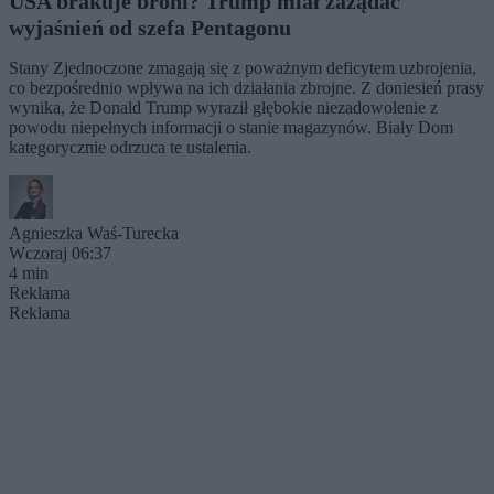
USA brakuje broni? Trump miał zażądać
wyjaśnień od szefa Pentagonu
Stany Zjednoczone zmagają się z poważnym deficytem uzbrojenia,
co bezpośrednio wpływa na ich działania zbrojne. Z doniesień prasy
wynika, że Donald Trump wyraził głębokie niezadowolenie z
powodu niepełnych informacji o stanie magazynów. Biały Dom
kategorycznie odrzuca te ustalenia.
Agnieszka Waś-Turecka
Wczoraj 06:37
4 min
Reklama
Reklama