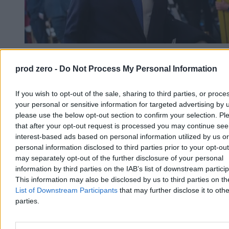
Trump: Stany Zjednoczone zaangażowane w
prod zero -
Do Not Process My Personal Information
rozmowy o pokoju w Ukrainie
Prezydent USA Donald Trump powiedział w czwartek, że
If you wish to opt-out of the sale, sharing to third parties, or proce
Amerykanie są zaangażowani w rozmowy o zakończeniu wojny w
your personal or sensitive information for targeted advertising by 
Ukrainie i poinformował, że doszło w nich do postępu. Nie ujawnił
please use the below opt-out section to confirm your selection. Pl
szczegółów. Wyraził też przekonanie, że wojna z Iranem niedługo
that after your opt-out request is processed you may continue see
się zakończy.
interest-based ads based on personal information utilized by us or
personal information disclosed to third parties prior to your opt-ou
may separately opt-out of the further disclosure of your personal
Krzysztof Jabłonowski
information by third parties on the IAB’s list of downstream partici
Dzisiaj 06:56
This information may also be disclosed by us to third parties on t
3 min
List of Downstream Participants
that may further disclose it to othe
Reklama
parties.
Reklama