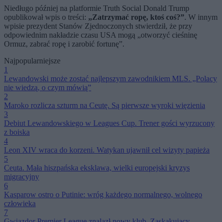
Niedługo później na platformie Truth Social Donald Trump
opublikował wpis o treści:
„Zatrzymać ropę, ktoś coś?”
. W innym
wpisie prezydent Stanów Zjednoczonych stwierdził, że przy
odpowiednim nakładzie czasu USA mogą „otworzyć cieśninę
Ormuz, zabrać ropę i zarobić fortunę”.
Najpopularniejsze
1
Lewandowski może zostać najlepszym zawodnikiem MLS. „Polacy
nie wiedzą, o czym mówią”
2
Maroko rozlicza szturm na Ceutę. Są pierwsze wyroki więzienia
3
Debiut Lewandowskiego w Leagues Cup. Trener gości wyrzucony
z boiska
4
Leon XIV wraca do korzeni. Watykan ujawnił cel wizyty papieża
5
Ceuta. Mała hiszpańska eksklawa, wielki europejski kryzys
migracyjny
6
Kasparow ostro o Putinie: wróg każdego normalnego, wolnego
człowieka
7
Gwiazdor Premier League znalazł nowy klub. Zaskakujący