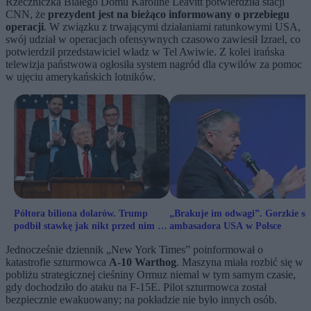
Rzeczniczka Białego Domu Karoline Leavitt potwierdziła stacji
CNN, że
prezydent jest na bieżąco informowany o przebiegu
operacji
. W związku z trwającymi działaniami ratunkowymi USA,
swój udział w operacjach ofensywnych czasowo zawiesił Izrael, co
potwierdził przedstawiciel władz w Tel Awiwie. Z kolei irańska
telewizja państwowa ogłosiła system nagród dla cywilów za pomoc
w ujęciu amerykańskich lotników.
Półtora biliona dolarów. Trump
„Brakuje im odwagi”. Gorzkie sł
podbił stawkę jak nikt przed nim w
ambasadora USA w Polsce
USA
Jednocześnie dziennik „New York Times” poinformował o
katastrofie szturmowca
A-10 Warthog
. Maszyna miała rozbić się w
pobliżu strategicznej cieśniny Ormuz niemal w tym samym czasie,
gdy dochodziło do ataku na F-15E. Pilot szturmowca został
bezpiecznie ewakuowany; na pokładzie nie było innych osób.