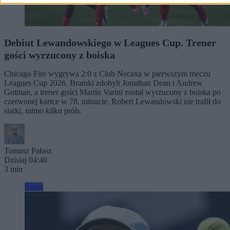
Debiut Lewandowskiego w Leagues Cup. Trener
gości wyrzucony z boiska
Chicago Fire wygrywa 2:0 z Club Necaxa w pierwszym meczu
Leagues Cup 2026. Bramki zdobyli Jonathan Dean i Andrew
Gutman, a trener gości Martín Varini został wyrzucony z boiska po
czerwonej kartce w 78. minucie. Robert Lewandowski nie trafił do
siatki, mimo kilku prób.
Tomasz Pałasz
Dzisiaj 04:40
3 min
Świat