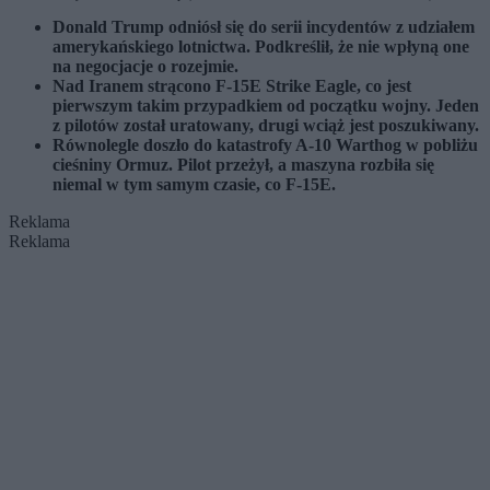
Donald Trump odniósł się do serii incydentów z udziałem
amerykańskiego lotnictwa. Podkreślił, że nie wpłyną one
na negocjacje o rozejmie.
Nad Iranem strącono F-15E Strike Eagle, co jest
pierwszym takim przypadkiem od początku wojny. Jeden
z pilotów został uratowany, drugi wciąż jest poszukiwany.
Równolegle doszło do katastrofy A-10 Warthog w pobliżu
cieśniny Ormuz. Pilot przeżył, a maszyna rozbiła się
niemal w tym samym czasie, co F-15E.
Reklama
Reklama