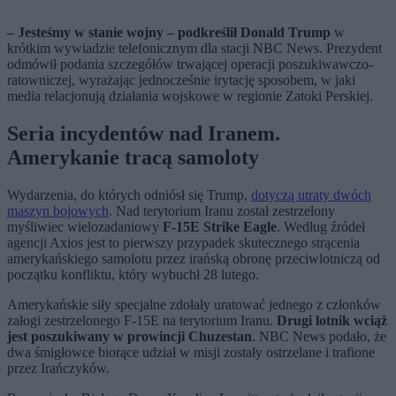
– Jesteśmy w stanie wojny – podkreślił Donald Trump
w
krótkim wywiadzie telefonicznym dla stacji NBC News. Prezydent
odmówił podania szczegółów trwającej operacji poszukiwawczo-
ratowniczej, wyrażając jednocześnie irytację sposobem, w jaki
media relacjonują działania wojskowe w regionie Zatoki Perskiej.
Seria incydentów nad Iranem.
Amerykanie tracą samoloty
Wydarzenia, do których odniósł się Trump,
dotyczą utraty dwóch
maszyn bojowych
. Nad terytorium Iranu został zestrzelony
myśliwiec wielozadaniowy
F-15E Strike Eagle
. Według źródeł
agencji Axios jest to pierwszy przypadek skutecznego strącenia
amerykańskiego samolotu przez irańską obronę przeciwlotniczą od
początku konfliktu, który wybuchł 28 lutego.
Amerykańskie siły specjalne zdołały uratować jednego z członków
załogi zestrzelonego F-15E na terytorium Iranu.
Drugi lotnik wciąż
jest poszukiwany w prowincji Chuzestan
. NBC News podało, że
dwa śmigłowce biorące udział w misji zostały ostrzelane i trafione
przez Irańczyków.