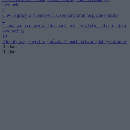
kierunek
8
Chwile grozy w Niemczech. Uzbrojony dron na płycie lotniska
9
Ceuta i wojna obrazów. Jak emocje przejęły władzę nad europejską
wyobraźnią
10
Kłopoty rosyjskiej zbrojeniówki. Zamach na twórcę fabryki dronów
Reklama
Reklama