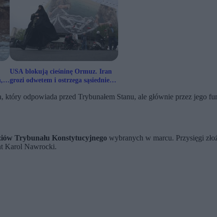
USA blokują cieśninę Ormuz. Iran
,
grozi odwetem i ostrzega sąsiednie
kraje
, który odpowiada przed Trybunałem Stanu, ale głównie przez jego fun
ziów Trybunału Konstytucyjnego
wybranych w marcu. Przysięgi złoż
nt Karol Nawrocki.