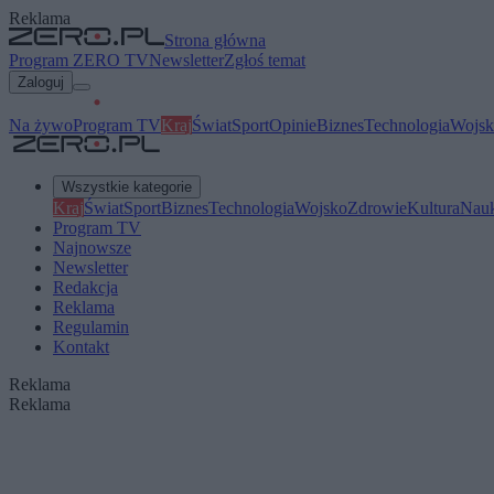
Reklama
Strona główna
Program ZERO TV
Newsletter
Zgłoś temat
Zaloguj
Na żywo
Program TV
Kraj
Świat
Sport
Opinie
Biznes
Technologia
Wojsk
Wszystkie kategorie
Kraj
Świat
Sport
Biznes
Technologia
Wojsko
Zdrowie
Kultura
Nau
Program TV
Najnowsze
Newsletter
Redakcja
Reklama
Regulamin
Kontakt
Reklama
Reklama