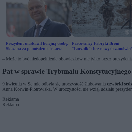
Prezydent ułaskawił kolejną osobę.
Pracownicy Fabryki Broni
Skazaną za pomówienie lekarza
“Łucznik”: bez nowych zamówień
dojdzie do zwolnień
– Może to być niedopełnienie obowiązków nie tylko przez prezydenta
Pat w sprawie Trybunału Konstytucyjnego
9 kwietnia w Sejmie odbyła się uroczystość ślubowania
czwórki sęd
Anna Korwin-Piotrowska. W uroczystości nie wziął udziału prezyde
Reklama
Reklama