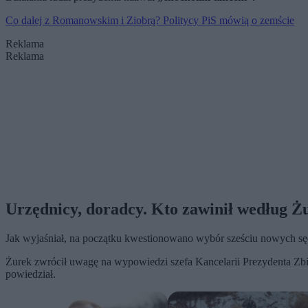
Co dalej z Romanowskim i Ziobrą? Politycy PiS mówią o zemście
Reklama
Reklama
Urzędnicy, doradcy. Kto zawinił według Ż
Jak wyjaśniał, na początku kwestionowano wybór sześciu nowych sędz
Żurek zwrócił uwagę na wypowiedzi szefa Kancelarii Prezydenta Z
powiedział.