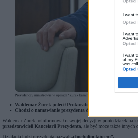
Opted 
I want t
Opted 
I want 
Advertis
Opted 
I want t
of my P
was col
Opted 
Prezydenccy ministrowie w opałach? Żurek kazał wszcząć postępowanie. (fot. Piot
Waldemar Żurek polecił Prokuraturze zbadanie, czy doradc
Chodzi o namawianie prezydenta do nieodebrania ślubow
Waldemar Żurek poinformował o swojej decyzji w poniedziałek na kon
przedstawicieli Kancelarii Prezydenta,
ale być może także innych o
Działania ludzi prezydenta nazwał
„chocholim tańcem”.