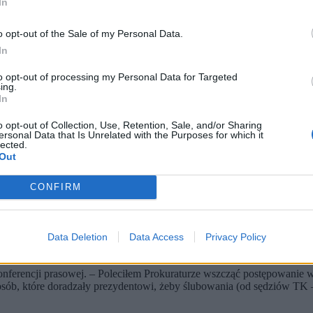
In
o opt-out of the Sale of my Personal Data.
In
to opt-out of processing my Personal Data for Targeted
ing.
In
o opt-out of Collection, Use, Retention, Sale, and/or Sharing
ersonal Data that Is Unrelated with the Purposes for which it
lected.
Out
CONFIRM
r Nowak / PAP)
Data Deletion
Data Access
Privacy Policy
y prezydenta nie dopuścili się przestępstwa.
ań od nowych sędziów Trybunału Konstytucyjnego.
ferencji prasowej. – Poleciłem Prokuraturze wszcząć postępowanie wo
sób, które doradzały prezydentowi, żeby ślubowania (od sędziów TK – 