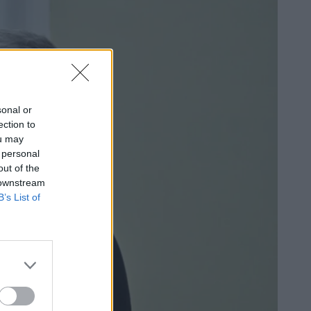
sonal or
ection to
ou may
 personal
out of the
 downstream
B’s List of