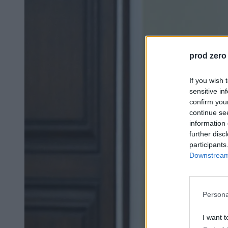
prod zero
If you wish 
sensitive in
confirm you
continue se
information 
further disc
participants
Downstream 
Persona
I want t