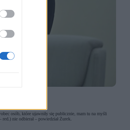
bec osób, które ujawniły się publicznie, mam tu na myśli
red.) nie odbierał – powiedział Żurek.