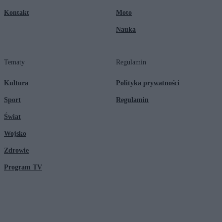
Kontakt
Moto
Nauka
Tematy
Regulamin
Kultura
Polityka prywatności
Sport
Regulamin
Świat
Wojsko
Zdrowie
Program TV
© 2026 Kanał Zero Spółka Akcyjna