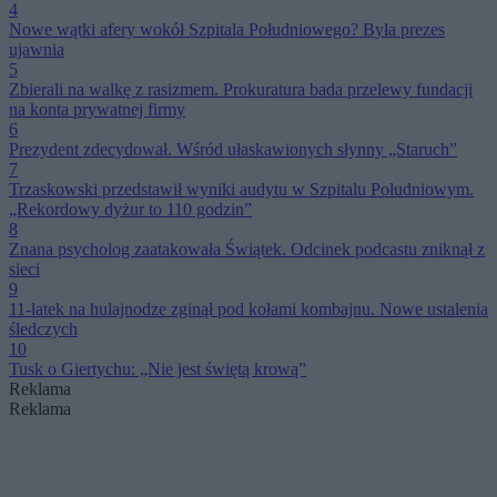
4
Nowe wątki afery wokół Szpitala Południowego? Była prezes
ujawnia
5
Zbierali na walkę z rasizmem. Prokuratura bada przelewy fundacji
na konta prywatnej firmy
6
Prezydent zdecydował. Wśród ułaskawionych słynny „Staruch”
7
Trzaskowski przedstawił wyniki audytu w Szpitalu Południowym.
„Rekordowy dyżur to 110 godzin”
8
Znana psycholog zaatakowała Świątek. Odcinek podcastu zniknął z
sieci
9
11-latek na hulajnodze zginął pod kołami kombajnu. Nowe ustalenia
śledczych
10
Tusk o Giertychu: „Nie jest świętą krową”
Reklama
Reklama