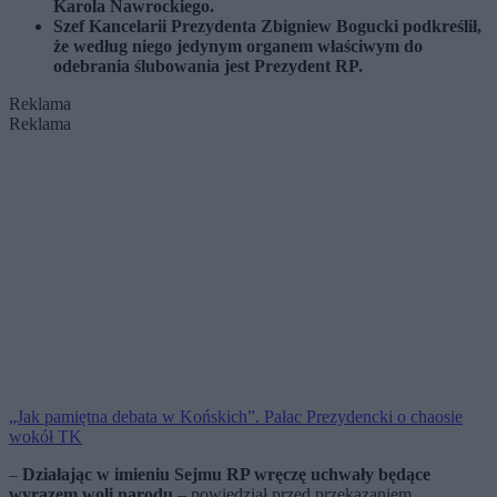
Karola Nawrockiego.
Szef Kancelarii Prezydenta Zbigniew Bogucki podkreślił,
że według niego jedynym organem właściwym do
odebrania ślubowania jest Prezydent RP.
Reklama
Reklama
„Jak pamiętna debata w Końskich”. Pałac Prezydencki o chaosie
wokół TK
–
Działając w imieniu Sejmu RP wręczę uchwały będące
wyrazem woli narodu
– powiedział przed przekazaniem