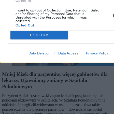
Opted In
I want to opt-out of Collection, Use, Retention, Sale,
and/or Sharing of my Personal Data that Is
Unrelated with the Purposes for which it was
collected.
Opted Out
CONFIRM
Data Deletion
Data Access
Privacy Policy
Mniej łóżek dla pacjentów, więcej gabinetów dla
lekarzy. Ujawniamy zmiany w Szpitalu
Południowym
Prezydent Rafał Trzaskowski zapowiedział lepszą kontrolę nad
pokojami łóżkowymi w szpitalach. W Szpitalu Południowym na
oddziale chirurgii zlikwidowano w ostatnim czasie dwa takie
pomieszczenia dla pięciorga pacjentów – dowiedział się portal
Zero.pl. Gabinet dostanie zastępca ordynatora, utworzono też salę