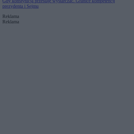
Gdy konstytucja przestaje wystarczać. Granice kompetencji
prezydenta i Sejmu
Reklama
Reklama