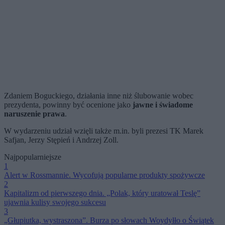
Zdaniem Boguckiego, działania inne niż ślubowanie wobec
prezydenta, powinny być ocenione jako
jawne i świadome
naruszenie prawa
.
W wydarzeniu udział wzięli także m.in. byli prezesi TK Marek
Safjan, Jerzy Stępień i Andrzej Zoll.
Najpopularniejsze
1
Alert w Rossmannie. Wycofują popularne produkty spożywcze
2
Kapitalizm od pierwszego dnia. „Polak, który uratował Teslę”
ujawnia kulisy swojego sukcesu
3
„Głupiutka, wystraszona”. Burza po słowach Woydyłło o Świątek