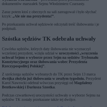
dokumentów marszałek Sejmu Włodzimierz Czarzasty.
Zaraz potem ktoś z obecnych na sali zareagował i było słychać
krzyk:
„Ale nie ma prezydenta!”
.
Po przekazaniu uchwał sędziowie odczytali treść ślubowania i je
podpisali.
Szóstka sędziów TK odebrała uchwały
Czwórka sędziów, których daty ślubowania nie wyznaczył
wcześniej prezydent, wzięła udział w
uroczystości „wręczenia
uchwał Sejmu o wyborze przez Sejm na sędziów Trybunału
Konstytucyjnego oraz ślubowania wobec Prezydenta
Rzeczypospolitej Polskiej”
.
Z sześciorga sędziów wybranych do TK przez Sejm 13 marca
dwójka złożyła już ślubowania w zeszłym tygodniu.
Prezydent
Karol Nawrocki odebrał wówczas przysięgi od
Magdaleny
Bentkowskiej i Dariusza Szostka
.
Podczas czwartkowej uroczystości uchwały o wyborze Sejmu na
sędziów TK zostały przekazane także tej dwójce.