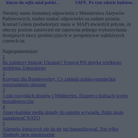
klucze do sejfu miał polski
SAFE. Po tym tekście będziesz
prezydent i rząd, a nie Ursula von
wiedzieć wszystko o nowym
Niestety mimo formalnej odpowiedzi z Ministerstwa Aktywów
der Leyen
programie
Państwowych, trudno szukać odpowiedzi na zadane pytania.
Konrad Gołota (podsekretarz stanu w MAP) stwierdził jedynie, że
obecny poziom zamówień nie zapewnia pełnego wykorzystania
dostępnych mocy produkcyjnych w perspektywie najbliższych
czterech lat.
Najpopularniejsze
1
Ilu żołnierzy brakuje Ukrainie? Pomysł PiS dotyka wielkiego
problemu Zełenskiego
2
Korytarz dla Bundeswehry. Co zakłada polsko-niemieckie
porozumienie obronne
3
5 mln rosyjskich dronów i Wildberries. Ekspert o kulisach wojny
bezzałogowców
4
Amerykańskie media dotarły do raportu wywiadu. Putin może
zaatakować NATO
5
Alarmów lotniczych nie da się już bagatelizować. Nie tylko
Shahedy sieją spustoszenie