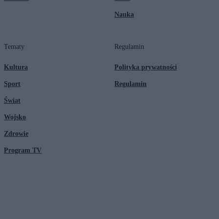
Nauka
Tematy
Regulamin
Kultura
Polityka prywatności
Sport
Regulamin
Świat
Wojsko
Zdrowie
Program TV
© 2026 Kanał Zero Spółka Akcyjna