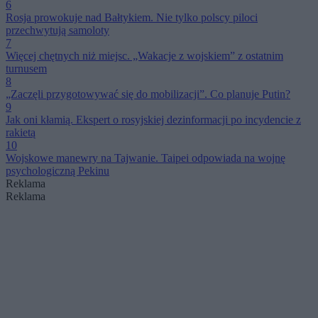
6
Rosja prowokuje nad Bałtykiem. Nie tylko polscy piloci
przechwytują samoloty
7
Więcej chętnych niż miejsc. „Wakacje z wojskiem” z ostatnim
turnusem
8
„Zaczęli przygotowywać się do mobilizacji”. Co planuje Putin?
9
Jak oni kłamią. Ekspert o rosyjskiej dezinformacji po incydencie z
rakietą
10
Wojskowe manewry na Tajwanie. Taipei odpowiada na wojnę
psychologiczną Pekinu
Reklama
Reklama