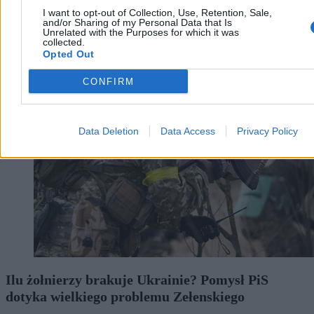
Tomasz Pałasz
I want to opt-out of Collection, Use, Retention, Sale,
07.08.2026
and/or Sharing of my Personal Data that Is
Unrelated with the Purposes for which it was
4 min
collected.
Opted Out
Wojsko
CONFIRM
Data Deletion
Data Access
Privacy Policy
Ilu żołnierzy brakuje Ukrainie? Pomysł PiS
dotyka wielkiego problemu Zełenskiego