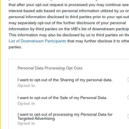
that after your opt-out request is processed you may continue see
interest-based ads based on personal information utilized by us or
personal information disclosed to third parties prior to your opt-ou
may separately opt-out of the further disclosure of your personal
information by third parties on the IAB’s list of downstream partici
This information may also be disclosed by us to third parties on t
List of Downstream Participants
that may further disclose it to othe
parties.
Personal Data Processing Opt Outs
Amerykańskie media dotarły do raportu
wywiadu. Putin może zaatakować NATO
I want to opt-out of the Sharing of my personal data.
Opted In
Władimir Putin może w najbliższych latach spróbować sprawdzić
spójność NATO ograniczonym atakiem na jedno z państw Sojuszu
I want to opt-out of the Sale of my Personal Data.
– wynika z nowych ocen wywiadu USA, o których pisze „Wall
Opted In
Street Journal”. Najbardziej skrajny scenariusz to ograniczone
wtargnięcie lądowe na wschodnią flankę NATO.
I want to opt-out of processing my Personal Data for
Targeted Advertising.
Opted In