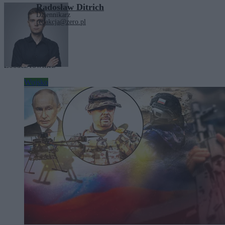
Radosław Ditrich
Dziennikarz
redakcja@zero.pl
Tagi:
armia
MON
wojsko
Zobacz również
Wojsko