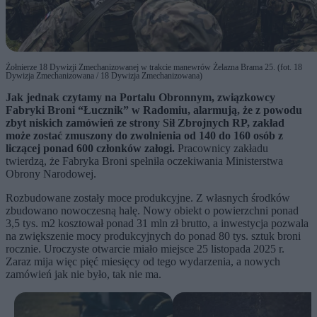
Żołnierze 18 Dywizji Zmechanizowanej w trakcie manewrów Żelazna Brama 25. (fot. 18
Dywizja Zmechanizowana / 18 Dywizja Zmechanizowana)
Jak jednak czytamy na Portalu Obronnym, związkowcy
Fabryki Broni “Łucznik” w Radomiu, alarmują, że z powodu
zbyt niskich zamówień ze strony Sił Zbrojnych RP, zakład
może zostać zmuszony do zwolnienia od 140 do 160 osób z
liczącej ponad 600 członków załogi.
Pracownicy zakładu
twierdzą, że Fabryka Broni spełniła oczekiwania Ministerstwa
Obrony Narodowej.
Rozbudowane zostały moce produkcyjne. Z własnych środków
zbudowano nowoczesną halę. Nowy obiekt o powierzchni ponad
3,5 tys. m2 kosztował ponad 31 mln zł brutto, a inwestycja pozwala
na zwiększenie mocy produkcyjnych do ponad 80 tys. sztuk broni
rocznie. Uroczyste otwarcie miało miejsce 25 listopada 2025 r.
Zaraz mija więc pięć miesięcy od tego wydarzenia, a nowych
zamówień jak nie było, tak nie ma.