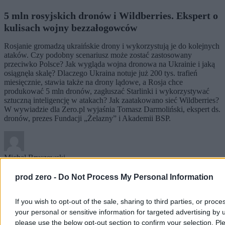
5 mln rosyjskich dronów i Wildberries. Ekspert o
kulisach wojny bezzałogowców
Rosjanie gromadzą ukraińskie drony i wykorzystują je do kolejnych
ataków. Czy podobny scenariusz może zostać zastosowany
przeciwko Polsce? Jak wygląda wojna dronowa na Ukrainie i jaką
osiągnęła skalę? Dlaczego Ukraina notuje już 200 tys. trafień
miesięcznie, stawia także na drony lądowe, a Rosja chce
produkować 5 mln dronów, zagłuszać Starlinki i wykorzystywać
sztuczną inteligencję w atakach? Jak zaatakowano sieć Wildberries?
W wywiadzie dla Zero.pl wyjaśnia Tomasz Darmoliński, ekspert ds.
dronów, prezes Fundacji „Żelazny” i Akademii BSP.
Michał Bruszewski
Wczoraj 06:01
21 min
prod zero -
Do Not Process My Personal Information
Wojsko
If you wish to opt-out of the sale, sharing to third parties, or proce
your personal or sensitive information for targeted advertising by 
please use the below opt-out section to confirm your selection. Pl