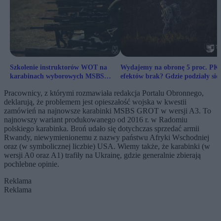
Szkolenie instruktorów WOT na
Wydajemy na obronę 5 proc. PKB
karabinach wyborowych MSBS
efektów brak? Gdzie podziały się 
GROT. Czekali na tę broń od lat
pieniądze?
Pracownicy, z którymi rozmawiała redakcja Portalu Obronnego,
deklarują, że problemem jest opieszałość wojska w kwestii
zamówień na najnowsze karabinki MSBS GROT w wersji A3. To
najnowszy wariant produkowanego od 2016 r. w Radomiu
polskiego karabinka. Broń udało się dotychczas sprzedać armii
Rwandy, niewymienionemu z nazwy państwu Afryki Wschodniej
oraz (w symbolicznej liczbie) USA. Wiemy także, że karabinki (w
wersji A0 oraz A1) trafiły na Ukrainę, gdzie generalnie zbierają
pochlebne opinie.
Reklama
Reklama