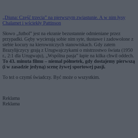
„Diuna: Część trzecia” na pierwszym zwiastunie. A w nim łysy
Chalamet i wściekły Pattinson
Słowo „futbol” jest na ekranie bezustannie odmieniane przez
przypadki. Gęby wycierają sobie nim syte, tłustawe i zadowolone z
siebie kocury na kierowniczych stanowiskach. Gdy zatem
Brazylijczycy grają z Urugwajczykami o mistrzostwo świata (1950
r., 2:1 dla Urugwaju), „Wspólna pasja” łapie na kilka chwil oddech.
To 43. minuta filmu – niemal półmetek, gdy dostajemy pierwszą
(i w zasadzie jedyną) scenę żywej sportowej pasji.
To też o czymś świadczy. Być może o wszystkim.
Reklama
Reklama