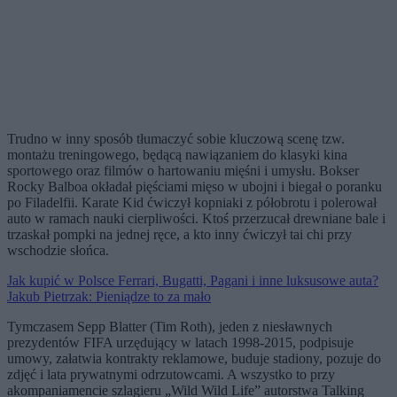
Trudno w inny sposób tłumaczyć sobie kluczową scenę tzw.
montażu treningowego, będącą nawiązaniem do klasyki kina
sportowego oraz filmów o hartowaniu mięśni i umysłu. Bokser
Rocky Balboa okładał pięściami mięso w ubojni i biegał o poranku
po Filadelfii. Karate Kid ćwiczył kopniaki z półobrotu i polerował
auto w ramach nauki cierpliwości. Ktoś przerzucał drewniane bale i
trzaskał pompki na jednej ręce, a kto inny ćwiczył tai chi przy
wschodzie słońca.
Jak kupić w Polsce Ferrari, Bugatti, Pagani i inne luksusowe auta?
Jakub Pietrzak: Pieniądze to za mało
Tymczasem Sepp Blatter (Tim Roth), jeden z niesławnych
prezydentów FIFA urzędujący w latach 1998-2015, podpisuje
umowy, załatwia kontrakty reklamowe, buduje stadiony, pozuje do
zdjęć i lata prywatnymi odrzutowcami. A wszystko to przy
akompaniamencie szlagieru „Wild Wild Life” autorstwa Talking