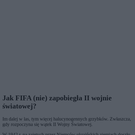
Jak FIFA (nie) zapobiegła II wojnie
światowej?
Im dalej w las, tym więcej halucynogennych grzybków. Zwłaszcza,
gdy rozpoczyna się wątek II Wojny Światowej.
W 1942 r. na zajętych przez Niemców ukraińskich ziemiach doszło