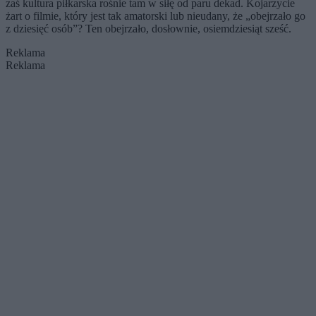
zaś kultura piłkarska rośnie tam w siłę od paru dekad. Kojarzycie
żart o filmie, który jest tak amatorski lub nieudany, że „obejrzało go
z dziesięć osób”? Ten obejrzało, dosłownie, osiemdziesiąt sześć.
Reklama
Reklama