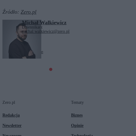
Źródło:
Zero.pl
Michał Walkiewicz
Dziennikarz
michal.walkiewicz@zero.pl
Tagi:
kino
piłka nożna
sport
Zero.pl
Tematy
Redakcja
Biznes
Newsletter
Opinie
Newsroom
Technologia