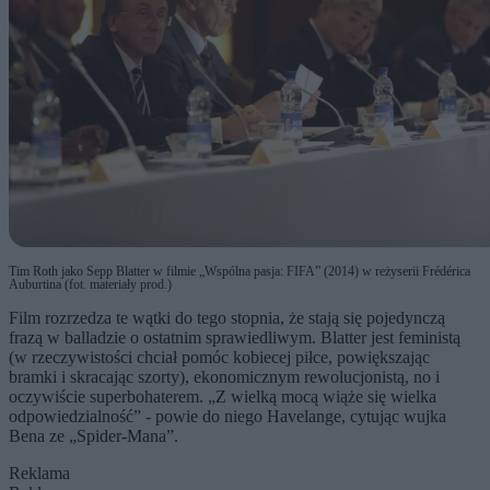
Tim Roth jako Sepp Blatter w filmie „Wspólna pasja: FIFA” (2014) w reżyserii Frédérica
Auburtina (fot. materiały prod.)
Film rozrzedza te wątki do tego stopnia, że stają się pojedynczą
frazą w balladzie o ostatnim sprawiedliwym. Blatter jest feministą
(w rzeczywistości chciał pomóc kobiecej piłce, powiększając
bramki i skracając szorty), ekonomicznym rewolucjonistą, no i
oczywiście superbohaterem. „Z wielką mocą wiąże się wielka
odpowiedzialność” - powie do niego Havelange, cytując wujka
Bena ze „Spider-Mana”.
Reklama