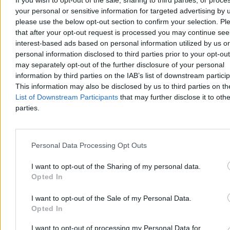
If you wish to opt-out of the sale, sharing to third parties, or proce
Sepp Blatter – ostatni sprawiedliwy
your personal or sensitive information for targeted advertising by 
please use the below opt-out section to confirm your selection. Pl
Tego rodzaju „kwiatków” jest w filmie znacznie więcej. Gdybym
that after your opt-out request is processed you may continue see
miał wymienić wszystkie, nie zdążyłbym do czasu triumfu Polaków
interest-based ads based on personal information utilized by us or
na mundialu. Z perspektywy historycznej ważniejszy wydaje się
personal information disclosed to third parties prior to your opt-ou
natomiast ów podniosły, nieznośny ton oraz konwencja dworskiego
may separately opt-out of the further disclosure of your personal
portretu, malowanego jednocześnie przez FIFA i na zlecenie FIFA.
information by third parties on the IAB’s list of downstream partici
W obiektywie scenarzystów Rimet był połączeniem Króla
This information may also be disclosed by us to third parties on t
Midasa, Winstona Churchilla i Jezusa Chrystusa.
Umarł w 1956
List of Downstream Participants
that may further disclose it to othe
r., zostawiając po sobie sen o świecie zjednoczonym pod banderą
parties.
wielkiej piłkarskiej korporacji. Kolejnym prezydentem został
Brazylijczyk João Havelange. To postać znacznie bardziej
kontrowersyjna, choćby dlatego, że po latach afer udowodniono mu
łapówkarstwo.
Personal Data Processing Opt Outs
Reklama
I want to opt-out of the Sharing of my personal data.
Reklama
Opted In
I want to opt-out of the Sale of my Personal Data.
Opted In
I want to opt-out of processing my Personal Data for