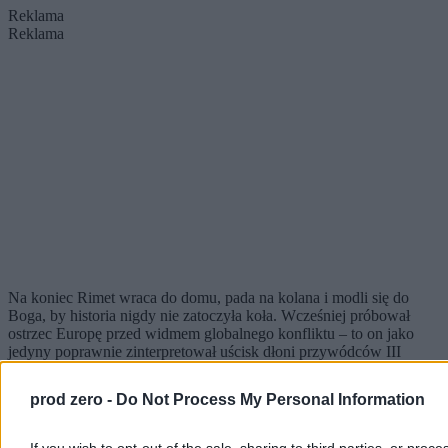
Reklama
Reklama
Na koniec Rimet wraca do domu, pada na kolana i modli się do
Boga, by historia nigdy nie zatoczyła koła. Wcześniej próbował
ostrzec Europę przed widmem globalnego konfliktu – to on jako
jedyny poprawnie zinterpretował uścisk dłoni przywódców III
Rzeszy i Republiki Saló podczas meczu Niemcy-Włochy.
I gdyby
tylko wolny świat go wysłuchał, do wojny nigdy by nie doszło.
prod zero -
Do Not Process My Personal Information
Siostro, nosze!