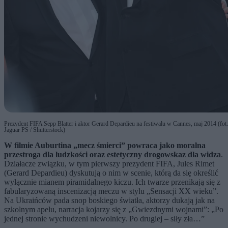
Prezydent FIFA Sepp Blatter i aktor Gerard Depardieu na festiwalu w Cannes, maj 2014 (fot.
Jaguar PS / Shutterstock)
W filmie Auburtina „mecz śmierci” powraca jako moralna
przestroga dla ludzkości oraz estetyczny drogowskaz dla widza
.
Działacze związku, w tym pierwszy prezydent FIFA, Jules Rimet
(Gerard Depardieu) dyskutują o nim w scenie, którą da się określić
wyłącznie mianem piramidalnego kiczu. Ich twarze przenikają się z
fabularyzowaną inscenizacją meczu w stylu „Sensacji XX wieku”.
Na Ukraińców pada snop boskiego światła, aktorzy dukają jak na
szkolnym apelu, narracja kojarzy się z „Gwiezdnymi wojnami”: „Po
jednej stronie wychudzeni niewolnicy. Po drugiej – siły zła…”