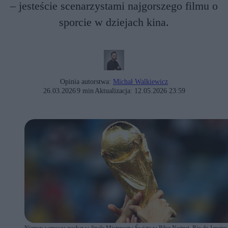
– jesteście scenarzystami najgorszego filmu o
sporcie w dziejach kina.
Opinia autorstwa:
Michał Walkiewicz
26.03.2026
9 min
Aktualizacja:
12.05.2026 23:59
Niemcy wznoszą puchar w finale Mistrzostw Świata w Piłce Nożnej, Rio de Janeiro, 