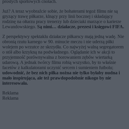
prostych sportowych cnotach.
Już? A teraz wyobraźcie sobie, że bohaterami tegoż filmu nie są
gryzący trawę piłkarze, klnący przy linii bocznej i składający
rodzinę na ołtarzu pracy trenerzy lub dzieciaki marzące o karierze
Lewandowskiego.
Są nimi… działacze, prezesi i księgowi FIFA.
Z perspektywy spektaklu działacze piłkarscy mają jedną wadę. Nie
obronią rzutu karnego w 90. minucie meczu i nie uderzą piłki
wolejem po wrzutce ze skrzydła. Co najwyżej walną segregatorem
o stół albo krzykną na podwładnego. Oglądanie ich w akcji to
przyjemność porównywalna z borowaniem zębów wiertarką
udarową. A jednak twórcy filmu robią wszystko, by to właśnie
facetów z kalkulatorami uczynić sercem i sumieniem futbolu;
udowodnić, że bez nich piłka nożna nie tylko byłaby nudna i
mało inspirująca, ale też prawdopodobnie nikogo by nie
interesowała.
Reklama
Reklama