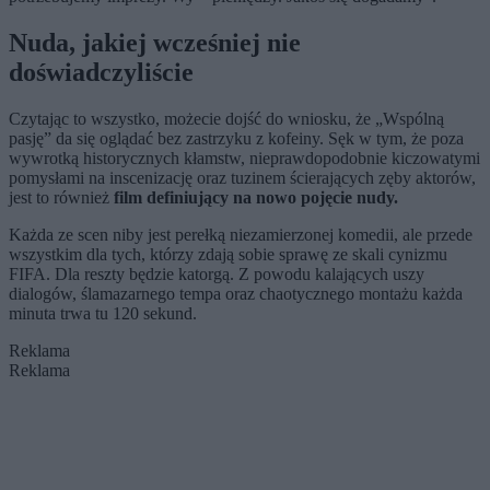
Nuda, jakiej wcześniej nie
doświadczyliście
Czytając to wszystko, możecie dojść do wniosku, że „Wspólną
pasję” da się oglądać bez zastrzyku z kofeiny. Sęk w tym, że poza
wywrotką historycznych kłamstw, nieprawdopodobnie kiczowatymi
pomysłami na inscenizację oraz tuzinem ścierających zęby aktorów,
jest to również
film definiujący na nowo pojęcie nudy.
Każda ze scen niby jest perełką niezamierzonej komedii, ale przede
wszystkim dla tych, którzy zdają sobie sprawę ze skali cynizmu
FIFA. Dla reszty będzie katorgą. Z powodu kalających uszy
dialogów, ślamazarnego tempa oraz chaotycznego montażu każda
minuta trwa tu 120 sekund.
Reklama
Reklama