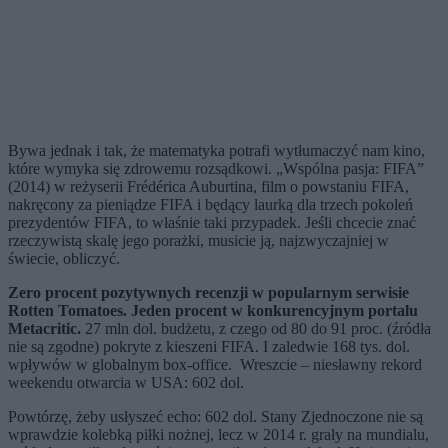
Bywa jednak i tak, że matematyka potrafi wytłumaczyć nam kino,
które wymyka się zdrowemu rozsądkowi. „Wspólna pasja: FIFA”
(2014) w reżyserii Frédérica Auburtina, film o powstaniu FIFA,
nakręcony za pieniądze FIFA i będący laurką dla trzech pokoleń
prezydentów FIFA, to właśnie taki przypadek. Jeśli chcecie znać
rzeczywistą skalę jego porażki, musicie ją, najzwyczajniej w
świecie, obliczyć.
Zero procent pozytywnych recenzji w popularnym serwisie
Rotten Tomatoes. Jeden procent w konkurencyjnym portalu
Metacritic.
27 mln dol. budżetu, z czego od 80 do 91 proc. (źródła
nie są zgodne) pokryte z kieszeni FIFA. I zaledwie 168 tys. dol.
wpływów w globalnym box-office. Wreszcie – niesławny rekord
weekendu otwarcia w USA: 602 dol.
Powtórzę, żeby usłyszeć echo: 602 dol. Stany Zjednoczone nie są
wprawdzie kolebką piłki nożnej, lecz w 2014 r. grały na mundialu,