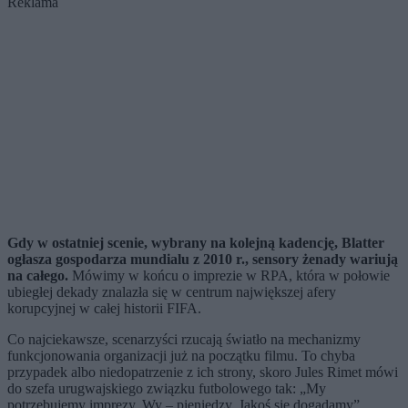
Reklama
Gdy w ostatniej scenie, wybrany na kolejną kadencję, Blatter
ogłasza gospodarza mundialu z 2010 r., sensory żenady wariują
na całego.
Mówimy w końcu o imprezie w RPA, która w połowie
ubiegłej dekady znalazła się w centrum największej afery
korupcyjnej w całej historii FIFA.
Co najciekawsze, scenarzyści rzucają światło na mechanizmy
funkcjonowania organizacji już na początku filmu. To chyba
przypadek albo niedopatrzenie z ich strony, skoro Jules Rimet mówi
do szefa urugwajskiego związku futbolowego tak: „My
potrzebujemy imprezy. Wy – pieniędzy. Jakoś się dogadamy”.