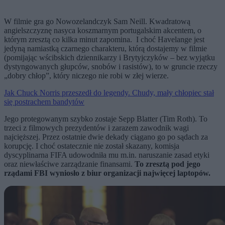
W filmie gra go Nowozelandczyk Sam Neill. Kwadratową
angielszczyznę nasyca koszmarnym portugalskim akcentem, o
którym zresztą co kilka minut zapomina. I choć Havelange jest
jedyną namiastką czarnego charakteru, którą dostajemy w filmie
(pomijając wścibskich dziennikarzy i Brytyjczyków – bez wyjątku
dystyngowanych głupców, snobów i rasistów), to w gruncie rzeczy
„dobry chłop”, który niczego nie robi w złej wierze.
Jak Chuck Norris przeszedł do legendy. Chudy, mały chłopiec stał
się postrachem bandytów
Jego protegowanym szybko zostaje Sepp Blatter (Tim Roth). To
trzeci z filmowych prezydentów i zarazem zawodnik wagi
najcięższej. Przez ostatnie dwie dekady ciągano go po sądach za
korupcję. I choć ostatecznie nie został skazany, komisja
dyscyplinarna FIFA udowodniła mu m.in. naruszanie zasad etyki
oraz niewłaściwe zarządzanie finansami.
To zresztą pod jego
rządami FBI wyniosło z biur organizacji najwięcej laptopów.