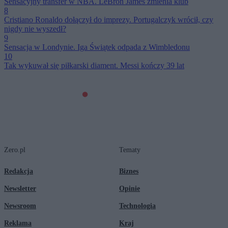
Sensacyjny transfer w NBA. LeBron James zmienia klub
8
Cristiano Ronaldo dołączył do imprezy. Portugalczyk wrócił, czy
nigdy nie wyszedł?
9
Sensacja w Londynie. Iga Świątek odpada z Wimbledonu
10
Tak wykuwał się piłkarski diament. Messi kończy 39 lat
Zero.pl
Tematy
Redakcja
Biznes
Newsletter
Opinie
Newsroom
Technologia
Reklama
Kraj