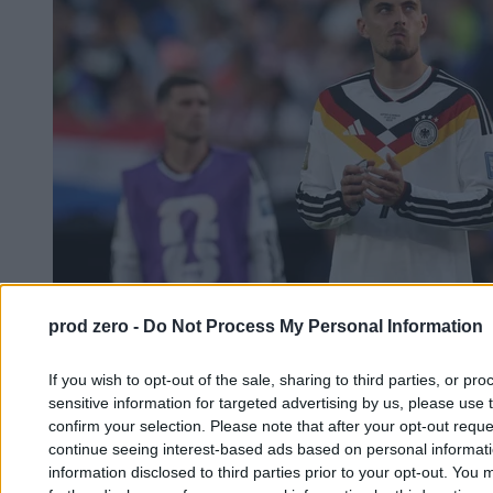
prod zero -
Do Not Process My Personal Information
If you wish to opt-out of the sale, sharing to third parties, or pr
sensitive information for targeted advertising by us, please use 
confirm your selection. Please note that after your opt-out req
continue seeing interest-based ads based on personal informatio
Już nikt nie boi się Niemców. Mundialowe
information disclosed to third parties prior to your opt-out. You 
monstrum wyrzucone z turnieju przez Paragwaj