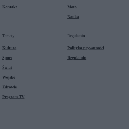
Kontakt
Moto
Nauka
Tematy
Regulamin
Kultura
Polityka prywatności
Sport
Regulamin
Świat
Wojsko
Zdrowie
Program TV
© 2026 Kanał Zero Spółka Akcyjna