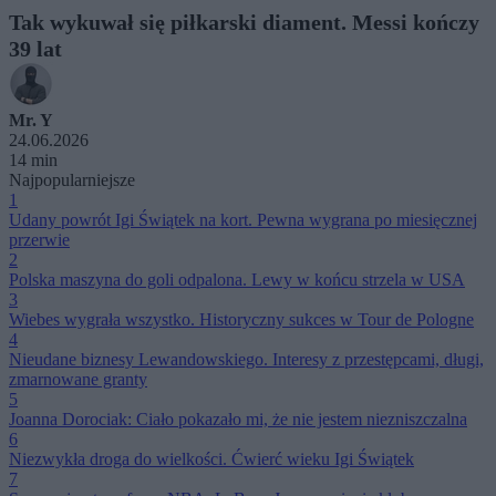
Tak wykuwał się piłkarski diament. Messi kończy
39 lat
Mr. Y
24.06.2026
14 min
Najpopularniejsze
1
Udany powrót Igi Świątek na kort. Pewna wygrana po miesięcznej
przerwie
2
Polska maszyna do goli odpalona. Lewy w końcu strzela w USA
3
Wiebes wygrała wszystko. Historyczny sukces w Tour de Pologne
4
Nieudane biznesy Lewandowskiego. Interesy z przestępcami, długi,
zmarnowane granty
5
Joanna Dorociak: Ciało pokazało mi, że nie jestem niezniszczalna
6
Niezwykła droga do wielkości. Ćwierć wieku Igi Świątek
7