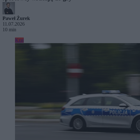
Paweł Żurek
11.07.2026
10 min
Kraj