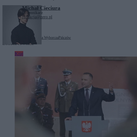
Michał Cieciura
Dziennikarz
redakcja@zero.pl
Tagi:
Państwowa Komisja Wyborcza
Pińczów
Zobacz również
Kraj