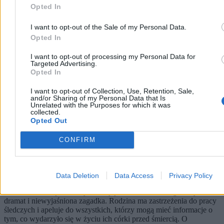
Kraj
Opted In
I want to opt-out of the Sale of my Personal Data.
Opted In
I want to opt-out of processing my Personal Data for
Targeted Advertising.
Opted In
I want to opt-out of Collection, Use, Retention, Sale,
and/or Sharing of my Personal Data that Is
Unrelated with the Purposes for which it was
collected.
Opted Out
CONFIRM
Tragiczna śmierć 15-latki. Śledczy milczą, rodzice
apelują do świadków
Data Deletion
Data Access
Privacy Policy
Śmierć 15-letniej Karoliny to dla jej rodziców nadal ogromny
dramat i niewyjaśniona zagadka. Rodzina ma zastrzeżenia do pracy
śledczych i apeluje do wszystkich, którzy mogą mieć informacje o
tym, co wydarzyło się w życiu ich córki przed śmiercią. O