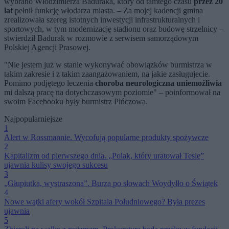
wybrano Włodzimierza Baduraka, który od tamtego czasu
przez 20
lat
pełnił funkcję włodarza miasta. – Za mojej kadencji gmina
zrealizowała szereg istotnych inwestycji infrastrukturalnych i
sportowych, w tym modernizację stadionu oraz budowę strzelnicy –
stwierdził Badurak w rozmowie z serwisem samorządowym
Polskiej Agencji Prasowej.
"Nie jestem już w stanie wykonywać obowiązków burmistrza w
takim zakresie i z takim zaangażowaniem, na jakie zasługujecie.
Pomimo podjętego leczenia
choroba neurologiczna uniemożliwia
mi dalszą pracę na dotychczasowym poziomie" – poinformował na
swoim Facebooku były burmistrz Pińczowa.
Najpopularniejsze
1
Alert w Rossmannie. Wycofują popularne produkty spożywcze
2
Kapitalizm od pierwszego dnia. „Polak, który uratował Teslę”
ujawnia kulisy swojego sukcesu
3
„Głupiutka, wystraszona”. Burza po słowach Woydyłło o Świątek
4
Nowe wątki afery wokół Szpitala Południowego? Była prezes
ujawnia
5