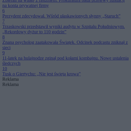
Zbierali na walkę z rasizmem. Prokuratura bada przelewy fundacji
na konta prywatnej firmy
6
Prezydent zdecydował. Wśród ułaskawionych słynny „Staruch”
7
Trzaskowski przedstawił wyniki audytu w Szpitalu Południowym.
„Rekordowy dyżur to 110 godzin”
8
Znana psycholog zaatakowała Świątek. Odcinek podcastu zniknął z
sieci
9
11-latek na hulajnodze zginął pod kołami kombajnu. Nowe ustalenia
śledczych
10
Tusk o Giertychu: „Nie jest świętą krową”
Reklama
Reklama