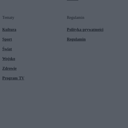
Tematy
Regulamin
Kultura
Polityka prywatności
Sport
Regulamin
Świat
Wojsko
Zdrowie
Program TV
© 2026 Kanał Zero Spółka Akcyjna