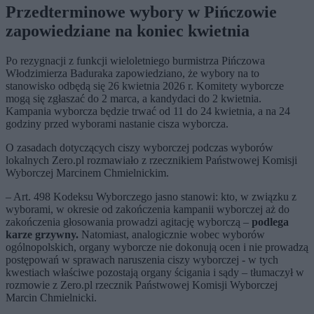
Przedterminowe wybory w Pińczowie
zapowiedziane na koniec kwietnia
Po rezygnacji z funkcji wieloletniego burmistrza Pińczowa
Włodzimierza Baduraka zapowiedziano, że wybory na to
stanowisko odbędą się 26 kwietnia 2026 r. Komitety wyborcze
mogą się zgłaszać do 2 marca, a kandydaci do 2 kwietnia.
Kampania wyborcza będzie trwać od 11 do 24 kwietnia, a na 24
godziny przed wyborami nastanie cisza wyborcza.
O zasadach dotyczących ciszy wyborczej podczas wyborów
lokalnych Zero.pl rozmawiało z rzecznikiem Państwowej Komisji
Wyborczej Marcinem Chmielnickim.
– Art. 498 Kodeksu Wyborczego jasno stanowi: kto, w związku z
wyborami, w okresie od zakończenia kampanii wyborczej aż do
zakończenia głosowania prowadzi agitację wyborczą –
podlega
karze grzywny.
Natomiast, analogicznie wobec wyborów
ogólnopolskich, organy wyborcze nie dokonują ocen i nie prowadzą
postępowań w sprawach naruszenia ciszy wyborczej - w tych
kwestiach właściwe pozostają organy ścigania i sądy – tłumaczył w
rozmowie z Zero.pl rzecznik Państwowej Komisji Wyborczej
Marcin Chmielnicki.