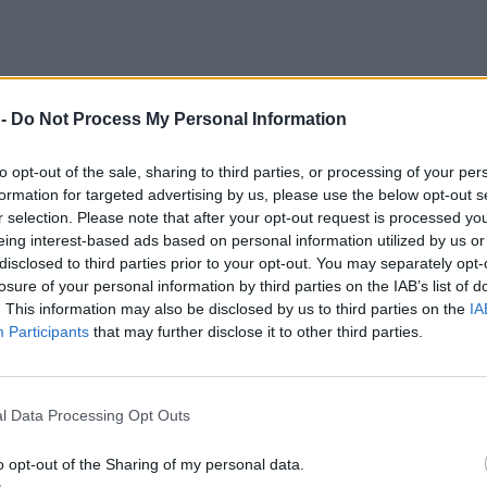
 -
Do Not Process My Personal Information
to opt-out of the sale, sharing to third parties, or processing of your per
formation for targeted advertising by us, please use the below opt-out s
r selection. Please note that after your opt-out request is processed y
eing interest-based ads based on personal information utilized by us or
disclosed to third parties prior to your opt-out. You may separately opt-
losure of your personal information by third parties on the IAB’s list of
t, z którego wynika, że w polskich miastach powyżej 100 tys. m
. This information may also be disclosed by us to third parties on the
IA
Participants
that may further disclose it to other third parties.
 czystego transportu – lub jej brak.
planowane jest obniżenie limitów NO2.
onale, że obejmował 91 pytań, a żeby go zdać, trzeba było uzyskać 8
l Data Processing Opt Outs
nie podniesiono dolny limit na 88 punktów, odsiewając większość tych,
ili tylko ci naprawdę najlepsi.
o opt-out of the Sharing of my personal data.