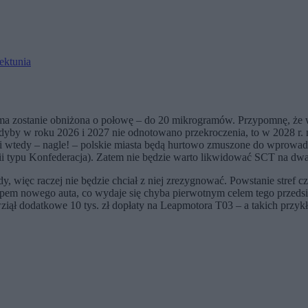
rektunia
rma zostanie obniżona o połowę – do 20 mikrogramów. Przypomnę, że 
gdyby w roku 2026 i 2027 nie odnotowano przekroczenia, to w 2028 r.
i wtedy – nagle! – polskie miasta będą hurtowo zmuszone do wprowadz
tii typu Konfederacja). Zatem nie będzie warto likwidować SCT na dwa 
 więc raczej nie będzie chciał z niej zrezygnować. Powstanie stref c
pem nowego auta, co wydaje się chyba pierwotnym celem tego przedsię
 wziął dodatkowe 10 tys. zł dopłaty na Leapmotora T03 – a takich przy