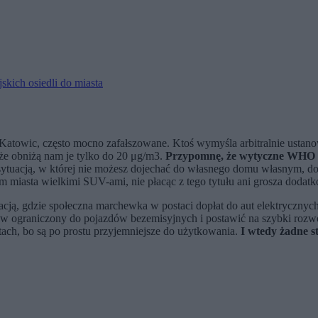
kich osiedli do miasta
d Katowic, często mocno zafałszowane. Ktoś wymyśla arbitralnie usta
 że obniżą nam je tylko do 20 μg/m3.
Przypomnę, że wytyczne WHO to 
o sytuacją, w której nie możesz dojechać do własnego domu własnym, 
um miasta wielkimi SUV-ami, nie płacąc z tego tytułu ani grosza doda
acją, gdzie społeczna marchewka w postaci dopłat do aut elektrycznyc
 ograniczony do pojazdów bezemisyjnych i postawić na szybki rozwój s
ach, bo są po prostu przyjemniejsze do użytkowania.
I wtedy żadne s