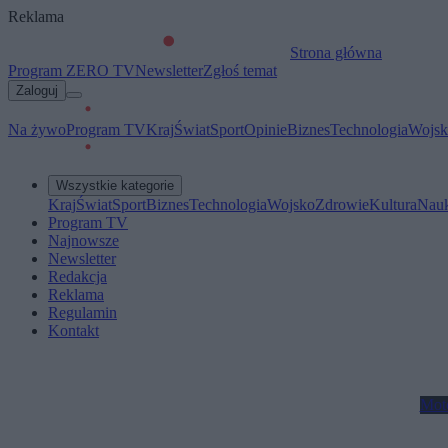
Reklama
Strona główna
Program ZERO TV
Newsletter
Zgłoś temat
Zaloguj
Na żywo
Program TV
Kraj
Świat
Sport
Opinie
Biznes
Technologia
Wojsk
Wszystkie kategorie
Kraj
Świat
Sport
Biznes
Technologia
Wojsko
Zdrowie
Kultura
Nau
Program TV
Najnowsze
Newsletter
Redakcja
Reklama
Regulamin
Kontakt
Mot