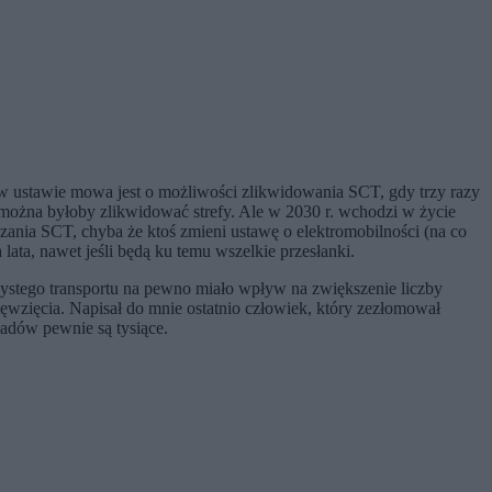
w ustawie mowa jest o możliwości zlikwidowania SCT, gdy trzy razy
 można byłoby zlikwidować strefy. Ale w 2030 r. wchodzi w życie
ania SCT, chyba że ktoś zmieni ustawę o elektromobilności (na co
lata, nawet jeśli będą ku temu wszelkie przesłanki.
zystego transportu na pewno miało wpływ na zwiększenie liczby
wzięcia. Napisał do mnie ostatnio człowiek, który zezłomował
kładów pewnie są tysiące.