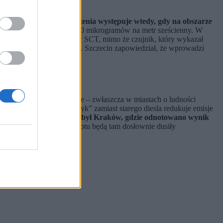
Konieczność jej wyznaczenia występuje wtedy, gdy na obszarze
według polskiej normy to 40 mikrogramów na metr sześcienny. W
. Katowice muszą wprowadzić SCT, mimo że czujnik, który wykazał
le obowiązek to obowiązek. Szczecin zapowiedział, że wprowadzi
eam
chodów elektrycznych rośnie – zwłaszcza w miastach o ludności
rogowym. Każdy „elektryk” zamiast starego diesla redukuje emisje
Najbliżej przekroczenia był Kraków, gdzie odnotowano wynik
. Myślałem, że tlenki azotu będą tam dosłownie dusiły