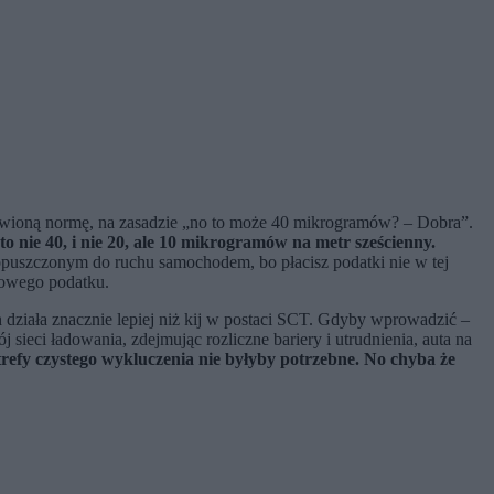
nowioną normę, na zasadzie „no to może 40 mikrogramów? – Dobra”.
nie 40, i nie 20, ale 10 mikrogramów na metr sześcienny.
dopuszczonym do ruchu samochodem, bo płacisz podatki nie w tej
tkowego podatku.
h działa znacznie lepiej niż kij w postaci SCT. Gdyby wprowadzić –
ieci ładowania, zdejmując rozliczne bariery i utrudnienia, auta na
trefy czystego wykluczenia nie byłyby potrzebne. No chyba że