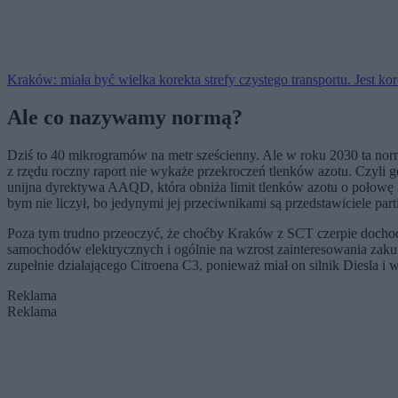
Kraków: miała być wielka korekta strefy czystego transportu. Jest ko
Ale co nazywamy normą?
Dziś to 40 mikrogramów na metr sześcienny. Ale w roku 2030 ta no
z rzędu roczny raport nie wykaże przekroczeń tlenków azotu. Czyli 
unijna dyrektywa AAQD, która obniża limit tlenków azotu o połowę 
bym nie liczył, bo jedynymi jej przeciwnikami są przedstawiciele par
Poza tym trudno przeoczyć, że choćby Kraków z SCT czerpie dochody,
samochodów elektrycznych i ogólnie na wzrost zainteresowania zaku
zupełnie działającego Citroena C3, ponieważ miał on silnik Diesla i
Reklama
Reklama