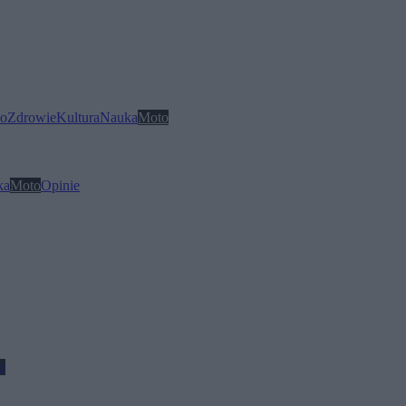
o
Zdrowie
Kultura
Nauka
Moto
ka
Moto
Opinie
o