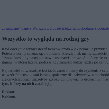
„Tragiczne” dane z Warszawy. Ludzie jeżdżą samochodami z podmiejs
Wszystko to wygląda na rodzaj gry
Ktoś odczytuje wyniki stężeń tlenków azotu – jak pokazuje przykła
Potem te normy są znacząco obniżane. Zresztą i tak mamy szczęście,
Jeszcze ktoś inny na tej podstawie ustanawia prawo. A kończy się t
gminie, w której trzeba, podczas gdy zamożni ludzie jeżdżą po centr
Najbardziej bulwersujące jest to, że znowu mamy do czynienia z sytu
na wzór francuski – tani leasing społeczny dla nabywców samochodów
zielonych tablicach zaczęłyby szybko dominować na drogach w miast
tym, którzy na nich zarabiają.
Reklama
Reklama