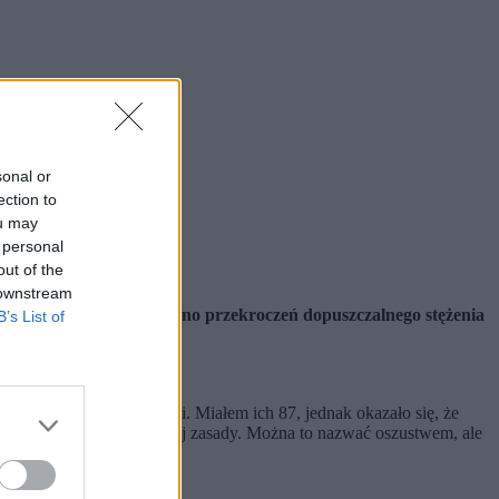
sonal or
ection to
ou may
 personal
out of the
 downstream
ieszkańców nie odnotowano przekroczeń dopuszczalnego stężenia
B’s List of
6 poprawnych odpowiedzi. Miałem ich 87, jednak okazało się, że
 którzy zdali według starej zasady. Można to nazwać oszustwem, ale