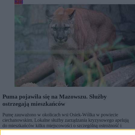
Kraj
Puma pojawiła się na Mazowszu. Służby
ostrzegają mieszkańców
Pumę zauważono w okolicach wsi Osiek-Wólka w powiecie
ciechanowskim. Lokalne służby zarządzania kryzysowego apelują
do mieszkańców kilku miejscowości o szczególną ostrożność i
niewchodzenie do pobliskich lasów oraz zadrzewień.