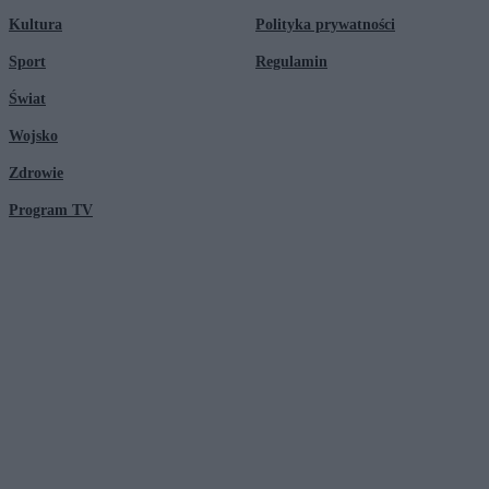
Kultura
Polityka prywatności
Sport
Regulamin
Świat
Wojsko
Zdrowie
Program TV
© 2026 Kanał Zero Spółka Akcyjna