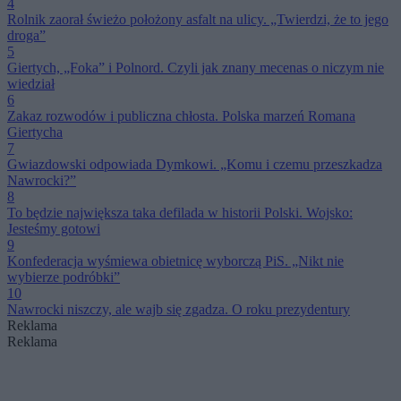
4
Rolnik zaorał świeżo położony asfalt na ulicy. „Twierdzi, że to jego
droga”
5
Giertych, „Foka” i Polnord. Czyli jak znany mecenas o niczym nie
wiedział
6
Zakaz rozwodów i publiczna chłosta. Polska marzeń Romana
Giertycha
7
Gwiazdowski odpowiada Dymkowi. „Komu i czemu przeszkadza
Nawrocki?”
8
To będzie największa taka defilada w historii Polski. Wojsko:
Jesteśmy gotowi
9
Konfederacja wyśmiewa obietnicę wyborczą PiS. „Nikt nie
wybierze podróbki”
10
Nawrocki niszczy, ale wajb się zgadza. O roku prezydentury
Reklama
Reklama