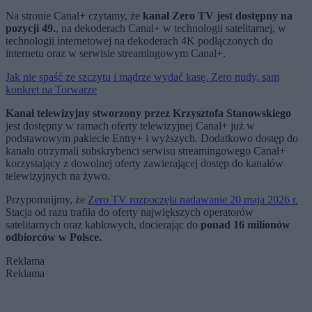
Na stronie Canal+ czytamy, że
kanał Zero TV jest dostępny na
pozycji 49.
, na dekoderach Canal+ w technologii satelitarnej, w
technologii internetowej na dekoderach 4K podłączonych do
internetu oraz w serwisie streamingowym Canal+.
Jak nie spaść ze szczytu i mądrze wydać kasę. Zero nudy, sam
konkret na Torwarze
Kanał telewizyjny stworzony przez Krzysztofa Stanowskiego
jest dostępny w ramach oferty telewizyjnej Canal+ już w
podstawowym pakiecie Entry+ i wyższych. Dodatkowo dostęp do
kanału otrzymali subskrybenci serwisu streamingowego Canal+
korzystający z dowolnej oferty zawierającej dostęp do kanałów
telewizyjnych na żywo.
Przypomnijmy, że
Zero TV rozpoczęła nadawanie 20 maja 2026 r.
Stacja od razu trafiła do oferty największych operatorów
satelitarnych oraz kablowych, docierając do
ponad 16 milionów
odbiorców w Polsce.
Reklama
Reklama