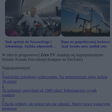
Tusk apeluje do Nawrockiego i
Ropa na geopolitycznej huśtawce.
Zełenskiego. Szybka odpowiedź
Atak Izraela znów podbił ceny
prezydenckiego ministra
W ofercie programowej
Zero TV
znajdują się najpopularniejsze
formaty Kanału Zero (dotąd dostępne na YouTube).
Najpopularniejsze
1
Nadchodzi pogodowy rollercoaster. Na termometrach znów będzie
36 stopni
2
To najlepszy prezydent od 1989 roku? Jednoznaczny wynik
sondażu
3
Chwila ochłody, ale potem lato nie odpuści. Mamy nową wakacyjną
prognozę