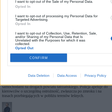
I want to opt-out of the Sale of my Personal Data.
Opted In
I want to opt-out of processing my Personal Data for
Targeted Advertising.
Opted In
I want to opt-out of Collection, Use, Retention, Sale,
and/or Sharing of my Personal Data that Is
Unrelated with the Purposes for which it was
collected.
Opted Out
CONFIRM
Niedźwiedzie zginęły pod kołami aut w Tatrach.
Policja apeluje
Data Deletion
Data Access
Privacy Policy
Dwa niedźwiedzie zginęły w lipcu i sierpniu po zderzeniach z
samochodami na drogach powiatu tatrzańskiego. Policja apeluje do
kierowców o szczególną ostrożność, zwłaszcza po zmroku i na
trasach przebiegających w pobliżu terenów leśnych.