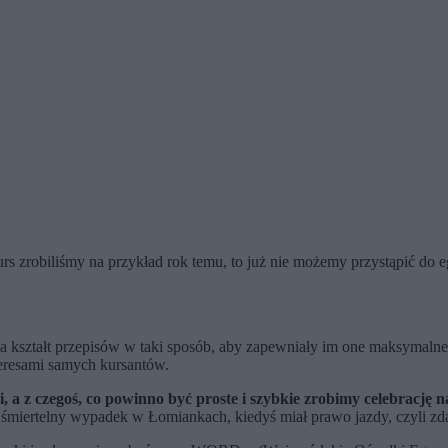
urs zrobiliśmy na przykład rok temu, to już nie możemy przystąpić do e
 na kształt przepisów w taki sposób, aby zapewniały im one maksymaln
teresami samych kursantów.
 a z czegoś, co powinno być proste i szybkie zrobimy celebrację n
śmiertelny wypadek w Łomiankach, kiedyś miał prawo jazdy, czyli z