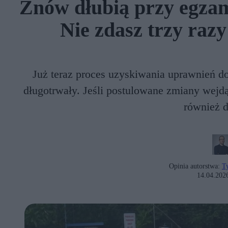
Znów dłubią przy egzam
Nie zdasz trzy razy
Już teraz proces uzyskiwania uprawnień d
długotrwały. Jeśli postulowane zmiany wejdą 
również d
Opinia autorstwa:
T
14.04.202