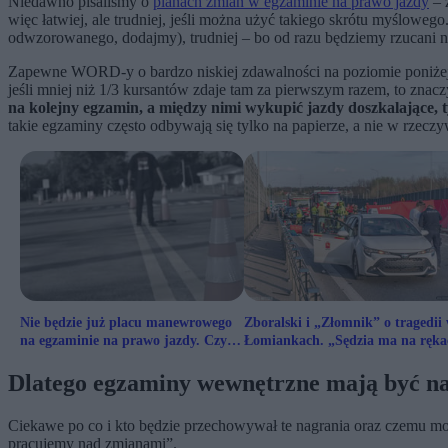
Niedawno pisaliśmy o
planach zmian w egzaminie na prawo jazdy
– 
więc łatwiej, ale trudniej, jeśli można użyć takiego skrótu myślowe
odwzorowanego, dodajmy), trudniej – bo od razu będziemy rzucani 
Zapewne WORD-y o bardzo niskiej zdawalności na poziomie poniżej 3
jeśli mniej niż 1/3 kursantów zdaje tam za pierwszym razem, to znacz
na kolejny egzamin, a między nimi wykupić jazdy doszkalające, ty
takie egzaminy często odbywają się tylko na papierze, a nie w rzeczy
Nie będzie już placu manewrowego
Zboralski i „Złomnik” o tragedii
na egzaminie na prawo jazdy. Czy to
Łomiankach. „Sędzia ma na ręka
dobrze?
krew tych ludzi”
Dlatego egzaminy wewnętrzne mają być n
Ciekawe po co i kto będzie przechowywał te nagrania oraz czemu mo
pracujemy nad zmianami”.