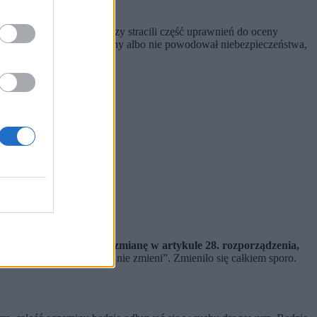
a kierowców, egzaminatorzy stracili część uprawnień do oceny
 że manewr był uzasadniony albo nie powodował niebezpieczeństwa,
iczony egzamin.
Chodzi o zmianę w artykule 28. rozporządzenia,
ie z prawdą, że „nic się nie zmieni”. Zmieniło się całkiem sporo.