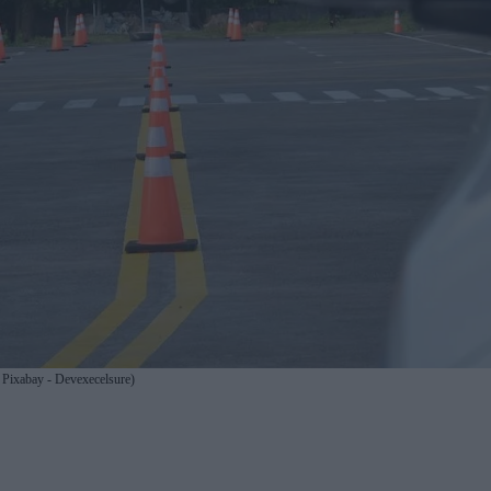
. Pixabay - Devexecelsure)