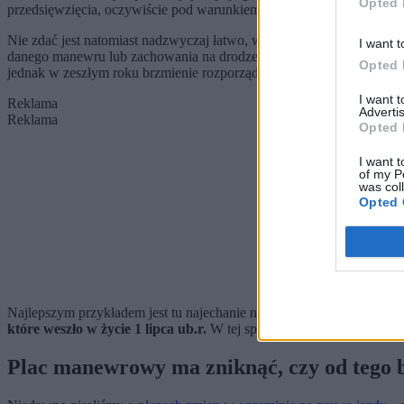
Opted 
przedsięwzięcia, oczywiście pod warunkiem, że ktoś nie zda.
Nie zdać jest natomiast nadzwyczaj łatwo, w przeciwieństwie do dos
I want t
danego manewru lub zachowania na drodze i w razie jego wykonania
Opted 
jednak w zeszłym roku brzmienie rozporządzenia zmieniło się z „mo
I want 
Reklama
Advertis
Reklama
Opted 
I want t
of my P
was col
Opted 
Najlepszym przykładem jest tu najechanie na linię ciągłą – kiedyś by
które weszło w życie 1 lipca ub.r.
W tej sprawie po medialnej awantu
Plac manewrowy ma zniknąć, czy od tego bę