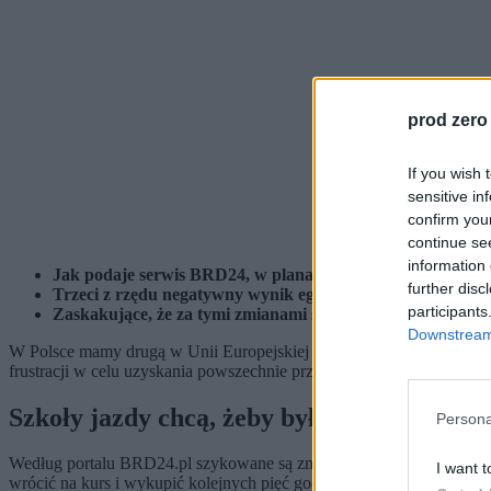
prod zero
If you wish 
sensitive in
confirm you
continue se
information 
Jak podaje serwis BRD24, w planach jest istotna zmiana 
further disc
Trzeci z rzędu negatywny wynik egzaminu ma skutkować p
participants
Zaskakujące, że za tymi zmianami stoją akurat przedstawicie
Downstream 
W Polsce mamy drugą w Unii Europejskiej najniższą zdawalność egza
frustracji w celu uzyskania powszechnie przydatnej umiejętności.
Nie
Szkoły jazdy chcą, żeby było trudniej
Persona
Według portalu BRD24.pl szykowane są zmiany ze strony Ministerstwa I
I want t
wrócić na kurs i wykupić kolejnych pięć godzin jazdy – lub jakąś i