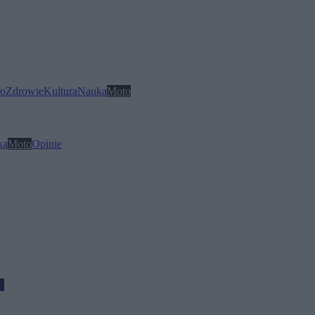
o
Zdrowie
Kultura
Nauka
Moto
ka
Moto
Opinie
o