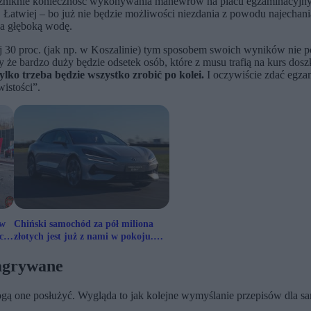
zniknie konieczność wykonywania manewrów na placu egzaminacyjny
go. Łatwiej – bo już nie będzie możliwości niezdania z powodu najecha
na głęboką wodę.
0 proc. (jak np. w Koszalinie) tym sposobem swoich wyników nie pop
y że bardzo duży będzie odsetek osób, które z musu trafią na kurs dosz
lko trzeba będzie wszystko zrobić po kolei.
I oczywiście zdać egza
wistości”.
 w
Chiński samochód za pół miliona
ch
złotych jest już z nami w pokoju.
Istne szaleństwo
agrywane
gą one posłużyć. Wygląda to jak kolejne wymyślanie przepisów dla sa