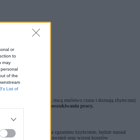
sonal or
ection to
ou may
 personal
out of the
 downstream
B’s List of
i wydają dużo pieniędzy, tracą mnóstwo czasu i doznają zbytecznej
e ograniczenie choćby w poszukiwaniu pracy.
azdy. Jeśli kursant nie zda egzaminu trzykrotnie, będzie musiał
łużenie czasu uzyskania uprawnień oraz wzrost kosztów