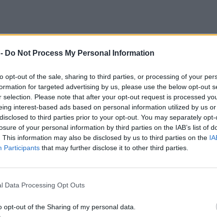
 -
Do Not Process My Personal Information
to opt-out of the sale, sharing to third parties, or processing of your per
formation for targeted advertising by us, please use the below opt-out s
r selection. Please note that after your opt-out request is processed y
eing interest-based ads based on personal information utilized by us or
disclosed to third parties prior to your opt-out. You may separately opt-
zasad egzaminów na prawo jazdy.
losure of your personal information by third parties on the IAB’s list of
owrotem na kurs i koniecznością wykupienia dodatkowych jazd.
. This information may also be disclosed by us to third parties on the
IA
le właścicieli szkół jazdy. A to nie koniec niespodzianek.
Participants
that may further disclose it to other third parties.
minów na prawo jazdy. To wcale nie jest dobra wiadomość, bo kursanc
 każdy musi i chce mieć samochód, ale brak prawa jazdy to istotn
l Data Processing Opt Outs
nfrastruktury, niewątpliwie inspirowane naciskiem właścicieli szkół j
o opt-out of the Sharing of my personal data.
nną ich liczbę, w każdym razie skutkiem nowych przepisów będzie wyd