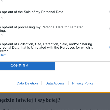
In
tania się na egzamin. Po ostatnich zmianach w zasadach egzaminowani
o opt-out of the Sale of my Personal Data.
 kursant oblewa „z mocy prawa”. Wcześniej egzaminator mógł uznać,
In
że przerwać egzamin” na „przerywa egzamin”.
to opt-out of processing my Personal Data for Targeted
ing.
In
o opt-out of Collection, Use, Retention, Sale, and/or Sharing
ersonal Data that Is Unrelated with the Purposes for which it
lected.
Out
CONFIRM
Data Deletion
Data Access
Privacy Policy
ł to błąd podlegający ocenie egzaminatora, a obecnie oznacza to niezal
rze wypowiadał się minister Dariusz Klimczak, który twierdził niezgodn
dzie łatwiej i szybciej?