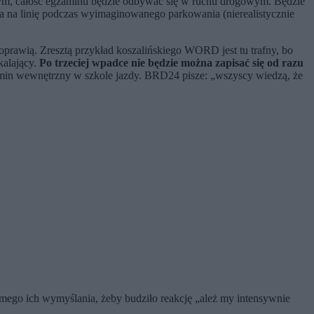
m, całość egzaminu będzie odbywać się w ruchu drogowym. Będzie
nia na linię podczas wyimaginowanego parkowania (nierealistycznie
rawią. Zresztą przykład koszalińskiego WORD jest tu trafny, bo
kalający.
Po trzeciej wpadce nie będzie można zapisać się od razu
min wewnętrzny w szkole jazdy. BRD24 pisze: „wszyscy wiedzą, że
mego ich wymyślania, żeby budziło reakcję „ależ my intensywnie