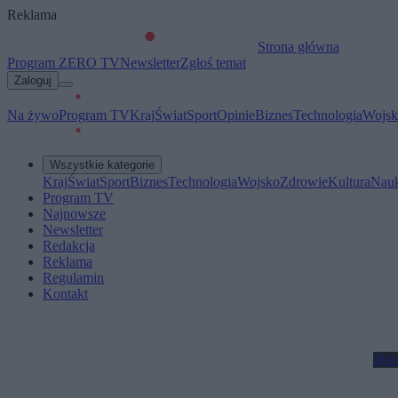
Reklama
Strona główna
Program ZERO TV
Newsletter
Zgłoś temat
Zaloguj
Na żywo
Program TV
Kraj
Świat
Sport
Opinie
Biznes
Technologia
Wojsk
Wszystkie kategorie
Kraj
Świat
Sport
Biznes
Technologia
Wojsko
Zdrowie
Kultura
Nau
Program TV
Najnowsze
Newsletter
Redakcja
Reklama
Regulamin
Kontakt
Mot