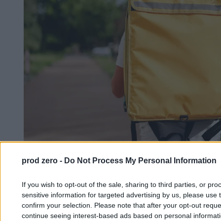
prod zero -
Do Not Process My Personal Information
Praca kurierów. Kto naprawdę płaci za tanią
dostawę?
If you wish to opt-out of the sale, sharing to third parties, or pr
sensitive information for targeted advertising by us, please use 
confirm your selection. Please note that after your opt-out req
Mateusz Grzesiak
continue seeing interest-based ads based on personal informatio
22.04.2026