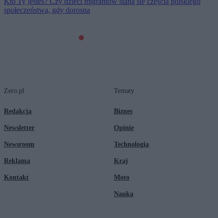
Kto Ty jesteś? Czy dzieci migrantów staną się częścią polskiego
społeczeństwa, gdy dorosną
Zero.pl
Tematy
Redakcja
Biznes
Newsletter
Opinie
Newsroom
Technologia
Reklama
Kraj
Kontakt
Moto
Nauka