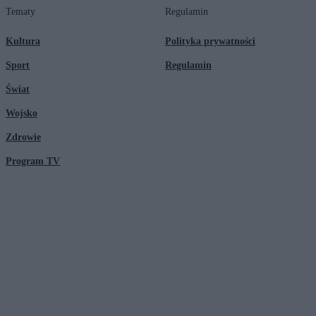
Tematy
Regulamin
Kultura
Polityka prywatności
Sport
Regulamin
Świat
Wojsko
Zdrowie
Program TV
© 2026 Kanał Zero Spółka Akcyjna