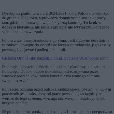
Dyrektywa platformowa UE 2024/2831, którą Polska ma wdrożyć
do grudnia 2026 roku, wprowadza domniemanie stosunku pracy
tam, gdzie platforma sprawuje faktyczną kontrolę.
To krok w
dobrym kierunku, ale sama regulacja nie wystarczy
. Potrzebne
są konkretne rozwiązania.
Po pierwsze, transparentność algorytmu. Jeśli algorytm decyduje o
zarobkach, dostępie do zleceń i de facto o zatrudnieniu, jego zasady
powinny być jawne i podlegać kontroli.
Cieśnina Ormuz jako narzędzie presji. Strategia USA wobec Iranu
Po drugie, odpowiedzialność na poziomie platformy, nie partnera
flotowego. Dopóki odpowiedzialność jest rozmywana przez
warstwy pośredników, żaden kurier nie ma realnego adresata
swoich roszczeń.
Po trzecie, ochrona przed pułapką zadłużeniową. System, w którym
pracownik jest uzależniony od pracy przez dług zaciągnięty na
wejście do tego systemu, wymaga interwencji – regulacyjnej lub
instytucjonalnej.
55 proc. kurierów poniżej minimalnej. 41 proc. nieopłaconego czasu