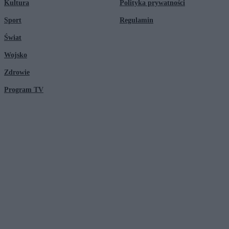
Kultura
Polityka prywatności
Sport
Regulamin
Świat
Wojsko
Zdrowie
Program TV
© 2026 Kanał Zero Spółka Akcyjna