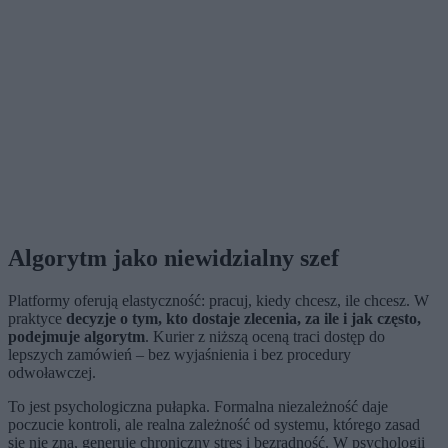
Algorytm jako niewidzialny szef
Platformy oferują elastyczność: pracuj, kiedy chcesz, ile chcesz. W
praktyce
decyzje o tym, kto dostaje zlecenia, za ile i jak często,
podejmuje algorytm
. Kurier z niższą oceną traci dostęp do
lepszych zamówień – bez wyjaśnienia i bez procedury
odwoławczej.
To jest psychologiczna pułapka. Formalna niezależność daje
poczucie kontroli, ale realna zależność od systemu, którego zasad
się nie zna, generuje chroniczny stres i bezradność. W psychologii