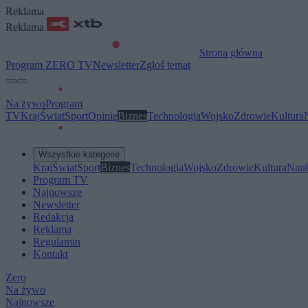
Reklama
Reklama
Strona główna
Program ZERO TV
Newsletter
Zgłoś temat
Na żywo
Program
TV
Kraj
Świat
Sport
Opinie
Biznes
Technologia
Wojsko
Zdrowie
Kultura
Wszystkie kategorie
Kraj
Świat
Sport
Biznes
Technologia
Wojsko
Zdrowie
Kultura
Nau
Program TV
Najnowsze
Newsletter
Redakcja
Reklama
Regulamin
Kontakt
Zero
Na żywo
Najnowsze