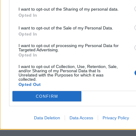
I want to opt-out of the Sharing of my personal data.
Opted In
I want to opt-out of the Sale of my Personal Data.
Opted In
I want to opt-out of processing my Personal Data for
Targeted Advertising.
Abp Jędraszewski ostro o szkole.
Nastolatek uciekał przed policją.
Opted In
Wspomniał o Hitlerze
„Pościg na TikToka”
I want to opt-out of Collection, Use, Retention, Sale,
Końcowa wygoda użytkownika opiera się więc na obniżeniu
and/or Sharing of my Personal Data that Is
bezpieczeństwa i stabilności pozostałych uczestników rynku.
To
Unrelated with the Purposes for which it was
collected.
jest model, w którym nikt nie ponosi pełnego kosztu usługi
– ale
Opted Out
ktoś zawsze go pokrywa.
Reklama
CONFIRM
Reklama
Data Deletion
Data Access
Privacy Policy