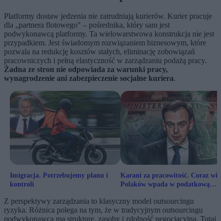
Platformy dostaw jedzenia nie zatrudniają kurierów. Kurier pracuje
dla „partnera flotowego" – pośrednika, który sam jest
podwykonawcą platformy. Ta wielowarstwowa konstrukcja nie jest
przypadkiem. Jest świadomym rozwiązaniem biznesowym, które
pozwala na redukcję kosztów stałych, eliminację zobowiązań
pracowniczych i pełną elastyczność w zarządzaniu podażą pracy.
Żadna ze stron nie odpowiada za warunki pracy,
wynagrodzenie ani zabezpieczenie socjalne kuriera
.
Imigracja. Potrzebujemy planu i
Karani za pracowitość. Coraz wię
kontroli
Polaków wpada w podatkową
pułapkę
Z perspektywy zarządzania to klasyczny model outsourcingu
ryzyka. Różnica polega na tym, że w tradycyjnym outsourcingu
podwykonawca ma strukturę, zasoby i zdolność negocjacyjną. Tutaj