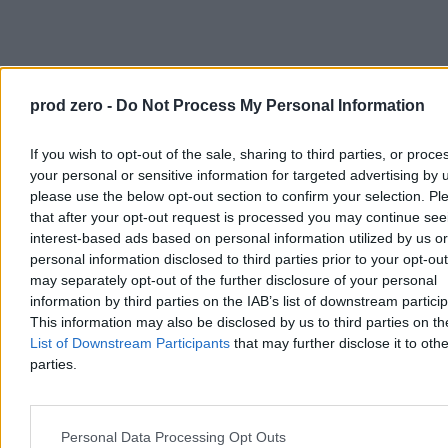
prod zero -
Do Not Process My Personal Information
Zakaz telefonów w szkołach. Czy jest potrzebny?
If you wish to opt-out of the sale, sharing to third parties, or proce
your personal or sensitive information for targeted advertising by 
Z perspektywy biznesowej platforma zyskuje pracownika o
please use the below opt-out section to confirm your selection. Pl
najniższej możliwej pozycji negocjacyjnej – kogoś, kto nie odejdzie,
bo nie może sobie na to pozwolić. To nie jest celowe działanie
that after your opt-out request is processed you may continue see
żadnej konkretnej firmy. To jest emergentna właściwość systemu,
interest-based ads based on personal information utilized by us or
który premiuje niskie koszty i nie internalizuje konsekwencji
personal information disclosed to third parties prior to your opt-ou
społecznych.
may separately opt-out of the further disclosure of your personal
information by third parties on the IAB’s list of downstream partici
Kto za to
płaci
This information may also be disclosed by us to third parties on t
List of Downstream Participants
that may further disclose it to othe
Z perspektywy konsumenta model działa doskonale: szybka, tania,
parties.
dostępna usługa. Ale ta efektywność jest finansowana przez
przesunięcie kosztów. Kurier ponosi wydatki na sprzęt, paliwo i
ryzyko zdrowotne. Restauracja oddaje platformie znaczną część
marży. Platforma subsydiuje wzrost kapitałem inwestycyjnym.
Personal Data Processing Opt Outs