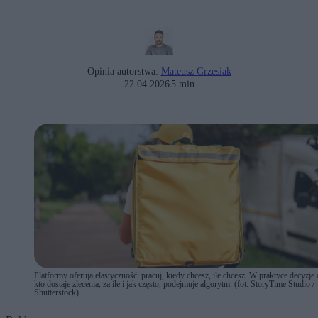
Opinia autorstwa:
Mateusz Grzesiak
22.04.2026
5 min
Platformy oferują elastyczność: pracuj, kiedy chcesz, ile chcesz. W praktyce decyzje 
kto dostaje zlecenia, za ile i jak często, podejmuje algorytm. (fot. StoryTime Studio /
Shutterstock)