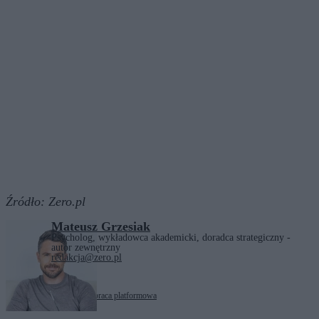
Źródło:
Zero.pl
Mateusz Grzesiak
Psycholog, wykładowca akademicki, doradca strategiczny -
autor zewnętrzny
redakcja@zero.pl
Tagi:
cudzoziemcy
kurier
praca platformowa