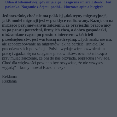
Udawał lokomotywę, gdy mijała go
Tragiczna śmierć Litewki. Jest
posłanka. Nagranie z Sejmu podbija
kluczowa opinia biegłych
sieć
Jednocześnie, choć nie ma polskiej „doktryny migracyjnej”,
jakiś model migracji jest w praktyce realizowany. Bazuje on na
milcząco przyjmowanym założeniu, że przyjezdni pracow­nicy
są po prostu potrzebni, firmy ich chcą, a dobro gospo­darki,
utożsamiane często po prostu z interesem właścicieli
przedsiębiorstw, jest wartością nadrzędną.
„Tych analiz nie ma,
ale zapotrzebowanie na migrantów jak najbardziej istnieje. Bo
pracodawcy ich potrzebują. Polska wydaje więc pozwolenia na
pracę i zgadza się na ściąganie pracowników, również mil­cząco
przyjmując założenie, że oni do nas przyjadą, popracują i wyjadą.
Choć dla większości powinno być oczywiste, że nie wszyscy
wyjadą” – kontynuował Kaczmarczyk.
Reklama
Reklama