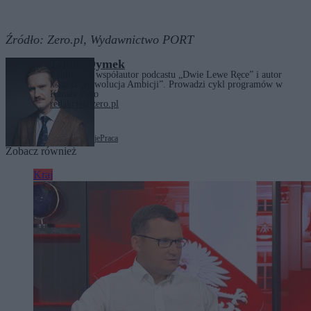
Źródło:
Zero.pl, Wydawnictwo PORT
Jakub Dymek
Publicysta, współautor podcastu „Dwie Lewe Ręce” i autor
książki „Rewolucja Ambicji”. Prowadzi cykl programów w
Kanale Zero
redakcja@zero.pl
Tagi:
cudzoziemcy
migracje
Praca
Zobacz również
Kraj