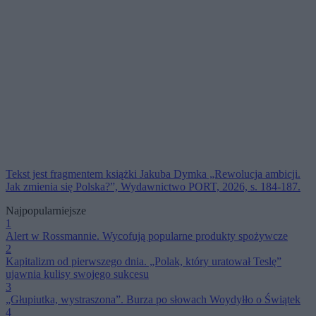
Tekst jest fragmentem książki Jakuba Dymka „Rewolucja ambicji.
Jak zmienia się Polska?”, Wydawnictwo PORT, 2026, s. 184-187.
Najpopularniejsze
1
Alert w Rossmannie. Wycofują popularne produkty spożywcze
2
Kapitalizm od pierwszego dnia. „Polak, który uratował Teslę”
ujawnia kulisy swojego sukcesu
3
„Głupiutka, wystraszona”. Burza po słowach Woydyłło o Świątek
4