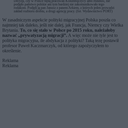
Decyzji, czy w Polsce będą pracowali Kolumbijczycy albo Hindusi, nie
podjęło państwo polskie ani tym bardziej nie za­komunikowało tego
rodakom. Podjęli ją pan Janusz z panem Arkiem, z których jeden prowadzi
zakład rozbioru drobiu, a drugi agencję pracy. (fot. Wydawnictwo PORT)
W zasadniczym aspekcie polityki migracyjnej Polska poszła co
najmniej tak daleko, jeśli nie dalej, jak Francja, Niemcy czy Wielka
Brytania.
To, co się stało w Polsce po 2015 roku, należałoby
nazwać „prywatyzacją migracji”.
A więc może nie tyle jest to
polityka migracyjna, ile abdykacja z polityki? Taką tezę postawił
profesor Paweł Kaczmarczyk, od którego zapożyczyłem to
określenie.
Reklama
Reklama