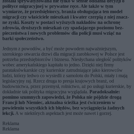
została sprywatyzowana nie tylko w sensie oddania decyzji o
polityce migracyjnej w prywatne ręce. Ale także w tym
wymiarze, że przedsiębiorcy, branża obsługująca ten model
migracji czy właściciele mieszkań i kwater czerpią z niej znacz­
ne zyski. Koszty w postaci wyższych nakładów na ochronę
zdrowia, droższych mieszkań czy spadającego poziomu bez­
pieczeństwa i nowych problemów dla policji musi wziąć na
barki społeczeństwo.
Jednym z powodów, a być może powodem najważniejszym,
szerokiego otwarcia drzwi dla migracji zarobkowej w Polsce jest
potrzeba przedsiębiorców i biznesu. Niesłychana uległość polityków
wobec amerykańskiego kapitału to jedno. Dzięki niej firmy
parataksówkarskie czy kurierskie zatrudniające jako kierowców
ludzi, którzy ledwo co wysiedli z samolotu do Polski, miały i mają
legislacyjny raj. Rzecz druga to presja krajowych branż, od
budownictwa, przez przemysł, rolnictwo, aż po usługi kurierskie, by
dokładnie tak polityka migracyj­na wyglądała.
Paradoksalnie:
pomimo szumnych zapowiedzi, że Polska nie pójdzie drogą
Francji lub Niemiec, aktualna ścieżka jest ćwiczeniem w
powieleniu wszystkich ich błędów, bez wyciągnięcia żadnych
lekcji.
A w niektórych aspektach jest może nawet i gorzej.
Reklama
Reklama