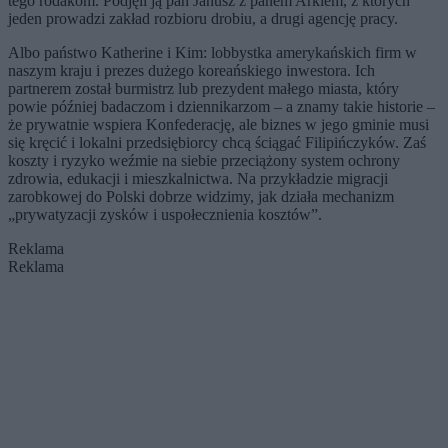
tego rodakom. Podjęli ją pan Janusz z panem Arkiem, z których
jeden prowadzi zakład rozbioru drobiu, a drugi agencję pracy.
Albo państwo Katherine i Kim: lobbystka amerykańskich firm w
naszym kraju i prezes dużego koreań­skiego inwestora. Ich
partnerem został burmistrz lub prezydent małego miasta, który
powie później badaczom i dziennikarzom – a znamy takie historie –
że prywatnie wspiera Konfederację, ale biznes w jego gminie musi
się kręcić i lokalni przedsię­biorcy chcą ściągać Filipińczyków. Zaś
koszty i ryzyko weź­mie na siebie przeciążony system ochrony
zdrowia, edukacji i mieszkalnictwa. Na przykładzie migracji
zarobkowej do Polski dobrze widzimy, jak działa mechanizm
„prywatyzacji zysków i uspołecznienia kosztów”.
Reklama
Reklama