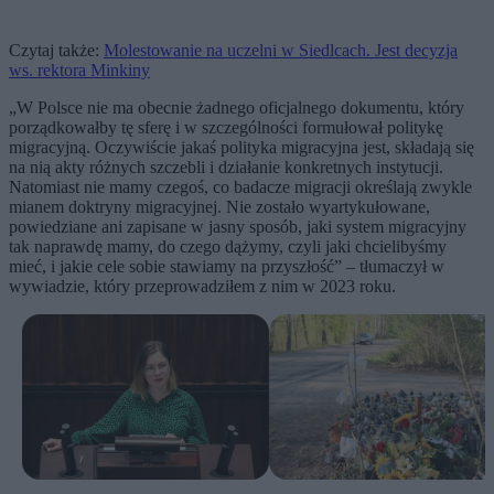
Czytaj także:
Molestowanie na uczelni w Siedlcach. Jest decyzja
ws. rektora Minkiny
„W Polsce nie ma obecnie żadnego oficjalnego dokumentu, który
porządkowałby tę sferę i w szczególności formułował politykę
migracyjną. Oczywiście jakaś polityka migracyjna jest, składają się
na nią akty różnych szczebli i działanie konkretnych instytucji.
Natomiast nie mamy czegoś, co badacze migracji określają zwykle
mianem doktryny migracyjnej. Nie zostało wyartykułowane,
powiedziane ani zapisane w jasny sposób, jaki system migracyjny
tak naprawdę mamy, do czego dążymy, czyli jaki chcielibyśmy
mieć, i jakie cele sobie stawiamy na przy­szłość” – tłumaczył w
wywiadzie, który przeprowadziłem z nim w 2023 roku.