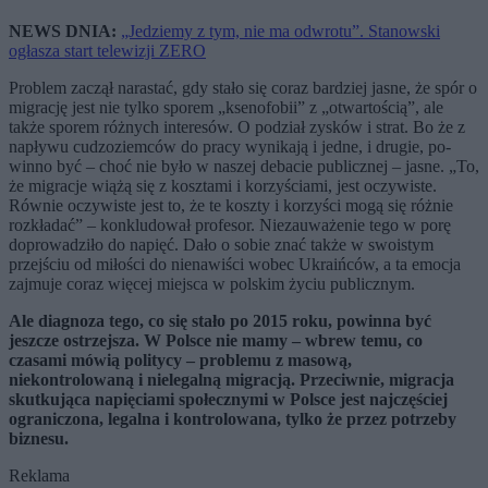
NEWS DNIA:
„Jedziemy z tym, nie ma odwrotu”. Stanowski
ogłasza start telewizji ZERO
Problem zaczął narastać, gdy stało się coraz bardziej jasne, że spór o
migrację jest nie tylko sporem „ksenofobii” z „otwartością”, ale
także sporem różnych interesów. O podział zysków i strat. Bo że z
na­pływu cudzoziemców do pracy wynikają i jedne, i drugie, po­
winno być – choć nie było w naszej debacie publicznej – jasne. „To,
że migracje wiążą się z kosztami i korzyściami, jest oczywi­ste.
Równie oczywiste jest to, że te koszty i korzyści mogą się różnie
rozkładać” – konkludował profesor. Niezauważenie tego w porę
doprowadziło do napięć. Dało o sobie znać także w swo­istym
przejściu od miłości do nienawiści wobec Ukraińców, a ta emocja
zajmuje coraz więcej miejsca w polskim życiu publicznym.
Ale diagnoza tego, co się stało po 2015 roku, powinna być
jeszcze ostrzejsza. W Polsce nie mamy – wbrew temu, co
czasami mówią politycy – problemu z masową,
niekontrolowaną i nie­legalną migracją. Przeciwnie, migracja
skutkująca napięciami społecznymi w Polsce jest najczęściej
ograniczona, legalna i kontrolowana, tylko że przez potrzeby
biznesu.
Reklama