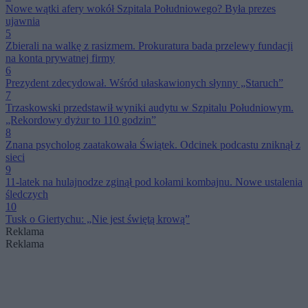
Nowe wątki afery wokół Szpitala Południowego? Była prezes
ujawnia
5
Zbierali na walkę z rasizmem. Prokuratura bada przelewy fundacji
na konta prywatnej firmy
6
Prezydent zdecydował. Wśród ułaskawionych słynny „Staruch”
7
Trzaskowski przedstawił wyniki audytu w Szpitalu Południowym.
„Rekordowy dyżur to 110 godzin”
8
Znana psycholog zaatakowała Świątek. Odcinek podcastu zniknął z
sieci
9
11-latek na hulajnodze zginął pod kołami kombajnu. Nowe ustalenia
śledczych
10
Tusk o Giertychu: „Nie jest świętą krową”
Reklama
Reklama