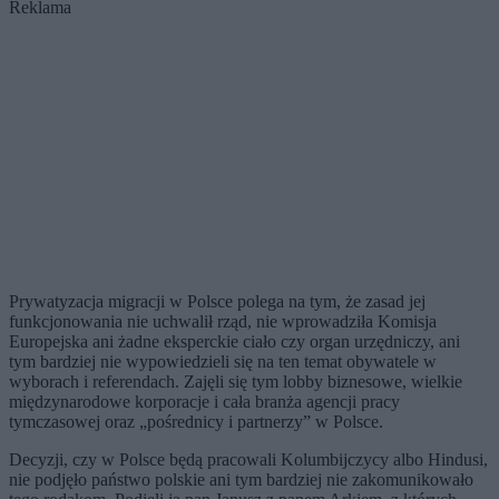
Reklama
Prywatyzacja migracji w Polsce polega na tym, że zasad jej
funkcjonowania nie uchwalił rząd, nie wprowadziła Komisja
Europejska ani żadne eksperckie ciało czy organ urzędniczy, ani
tym bardziej nie wypowiedzieli się na ten temat obywatele w
wyborach i referendach. Zajęli się tym lobby biznesowe, wielkie
między­narodowe korporacje i cała branża agencji pracy
tymczasowej oraz „pośrednicy i partnerzy” w Polsce.
Decyzji, czy w Polsce będą pracowali Kolumbijczycy albo Hindusi,
nie podjęło państwo polskie ani tym bardziej nie za­komunikowało