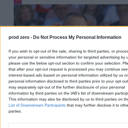
Kraj
prod zero -
Do Not Process My Personal Information
If you wish to opt-out of the sale, sharing to third parties, or proce
your personal or sensitive information for targeted advertising by 
please use the below opt-out section to confirm your selection. Pl
that after your opt-out request is processed you may continue see
interest-based ads based on personal information utilized by us or
personal information disclosed to third parties prior to your opt-ou
may separately opt-out of the further disclosure of your personal
„Wygląda jak wejście do gry”. Nawrocki
information by third parties on the IAB’s list of downstream partici
zapowiada prezydencką strategię rozwoju
This information may also be disclosed by us to third parties on t
List of Downstream Participants
that may further disclose it to othe
W ciągu kilku miesięcy zostanie zaprezentowana „prezydencka
parties.
strategia rozwoju”. Jej powstanie zapowiedział Karol Nawrocki w
przemówieniu podczas obchodów pierwszej rocznicy swojej
prezydentury. – Wierzę głęboko, że stanie się punktem odniesienia