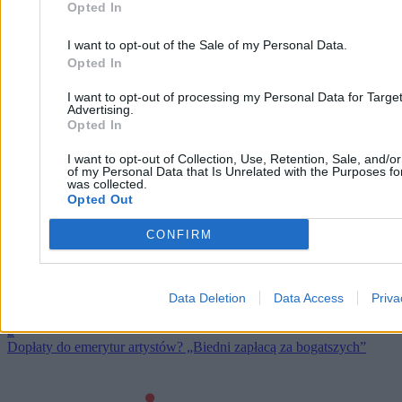
Opted In
I want to opt-out of the Sale of my Personal Data.
Opted In
I want to opt-out of processing my Personal Data for Targe
Advertising.
Opted In
Nowe dopłaty dla artystów. Krzysztof Stanowski
punktuje nieścisłości w ustawie
I want to opt-out of Collection, Use, Retention, Sale, and/o
of my Personal Data that Is Unrelated with the Purposes for
was collected.
Opted Out
Agnieszka Waś-Turecka
26.05.2026
CONFIRM
5 min
Najpopularniejsze
1
Nowe dopłaty dla artystów. Krzysztof Stanowski punktuje
Data Deletion
Data Access
Priva
nieścisłości w ustawie
2
Dopłaty do emerytur artystów? „Biedni zapłacą za bogatszych”