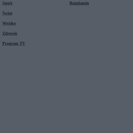
Sport
Regulamin
Świat
Wojsko
Zdrowie
Program TV
© 2026 Kanał Zero Spółka Akcyjna