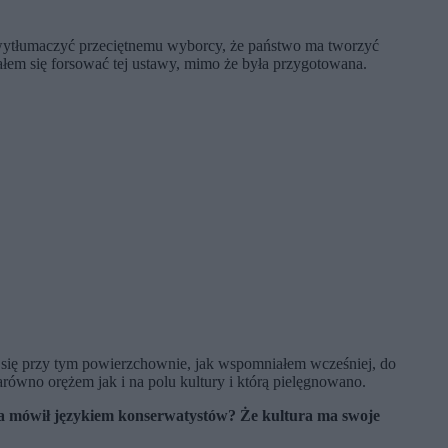
em wytłumaczyć przeciętnemu wyborcy, że państwo ma tworzyć
łem się forsować tej ustawy, mimo że była przygotowana.
c się przy tym powierzchownie, jak wspomniałem wcześniej, do
wno orężem jak i na polu kultury i którą pielęgnowano.
la mówił językiem konserwatystów? Że kultura ma swoje