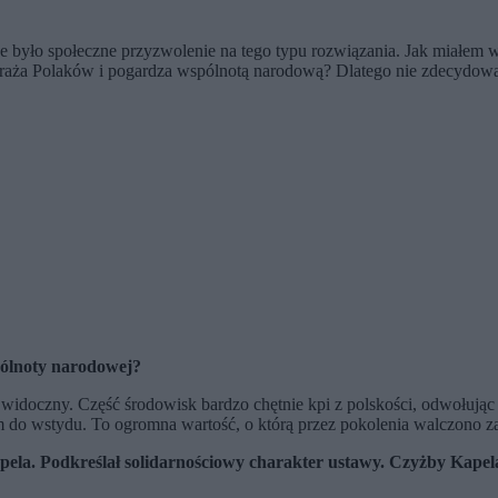
ejsze było społeczne przyzwolenie na tego typu rozwiązania. Jak miał
braża Polaków i pogardza wspólnotą narodową? Dlatego nie zdecydowa
pólnoty narodowej?
e widoczny. Część środowisk bardzo chętnie kpi z polskości, odwołują
o wstydu. To ogromna wartość, o którą przez pokolenia walczono zaró
pela. Podkreślał solidarnościowy charakter ustawy. Czyżby Kape