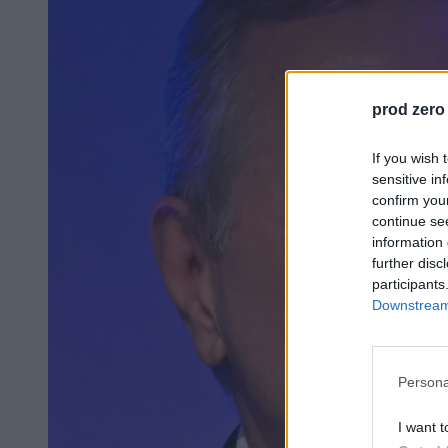
prod zero
If you wish 
sensitive in
confirm you
continue se
information 
further disc
participants
Downstream 
Persona
I want t