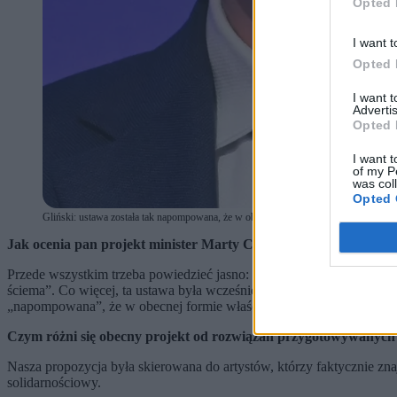
Opted 
I want t
Opted 
I want 
Advertis
Opted 
I want t
of my P
was col
Opted 
Gliński: ustawa została tak napompowana, że w obecnej formie właściwie nie nadaje 
Jak ocenia pan projekt minister Marty Cienkowskiej?
Przede wszystkim trzeba powiedzieć jasno: obecna władza nie dba o k
ściema”. Co więcej, ta ustawa była wcześniej wpisana do „100 konkre
„napompowana”, że w obecnej formie właściwie nie nadaje się do prz
Czym różni się obecny projekt od rozwiązań przygotowywanych 
Nasza propozycja była skierowana do artystów, którzy faktycznie znajd
solidarnościowy.