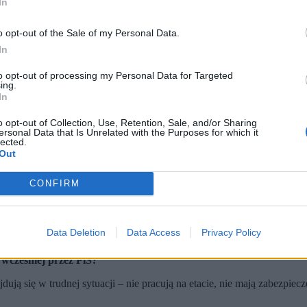
In
o opt-out of the Sale of my Personal Data.
In
to opt-out of processing my Personal Data for Targeted
ing.
In
o opt-out of Collection, Use, Retention, Sale, and/or Sharing
ersonal Data that Is Unrelated with the Purposes for which it
lected.
Out
się do przyjęcia. (fot. Andrzej Jackowski / Radek Pietruszka / PAP)
CONFIRM
ulturę. Po raz pierwszy w historii zmniejszono budżet na kulturę, wię
tów”, ale po wyborach nic z nią nie zrobiono. Teraz wraca wyłącznie 
Data Deletion
Data Access
Privacy Policy
yjęcia.
wcześniej przez PiS?
ują się w trudnej sytuacji – nie pracują na etacie, nie mają zabezpiecz