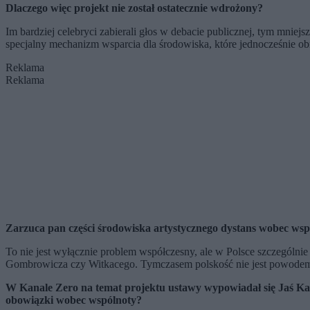
Dlaczego więc projekt nie został ostatecznie wdrożony?
Im bardziej celebryci zabierali głos w debacie publicznej, tym mni
specjalny mechanizm wsparcia dla środowiska, które jednocześnie o
Reklama
Reklama
Zarzuca pan części środowiska artystycznego dystans wobec ws
To nie jest wyłącznie problem współczesny, ale w Polsce szczególni
Gombrowicza czy Witkacego. Tymczasem polskość nie jest powodem d
W Kanale Zero na temat projektu ustawy wypowiadał się Jaś Ka
obowiązki wobec wspólnoty?