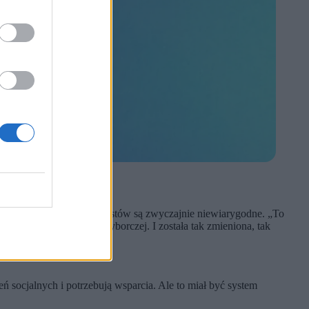
c opowieści o trosce o artystów są zwyczajnie niewiarygodne. „To
w kontekście kampanii wyborczej. I została tak zmieniona, tak
eń socjalnych i potrzebują wsparcia. Ale to miał być system