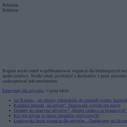
Reklama
Reklama
Bogatsi artyści mieli współfinansować wsparcie dla biedniejszych twó
społeczeństwo. Środki miały pochodzić z dochodów z praw autorskic
zaakceptować taki mechanizm.
Emerytury dla artystów
. Czytaj także:
Jaś Kapela – od obrony robotników do pogardy wobec kasjere
Kradzież metodą „na artystę”. Stanowski: wstydu nie macie
Dopłaty do emerytur artystów? „Biedni zapłacą za bogatszych”
Kto jest artystą w epoce streamów erotycznych?
Łepkowska broni wsparcia dla artystów. „Dopłacamy też do e