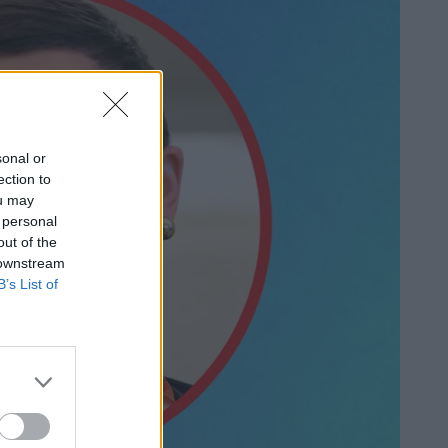
sonal or
ection to
ou may
 personal
out of the
 downstream
B’s List of