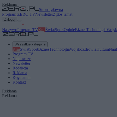
Reklama
Strona główna
Program ZERO TV
Newsletter
Zgłoś temat
Zaloguj
Na żywo
Program TV
Kraj
Świat
Sport
Opinie
Biznes
Technologia
Wojsk
Wszystkie kategorie
Kraj
Świat
Sport
Biznes
Technologia
Wojsko
Zdrowie
Kultura
Nau
Program TV
Najnowsze
Newsletter
Redakcja
Reklama
Regulamin
Kontakt
Reklama
Reklama