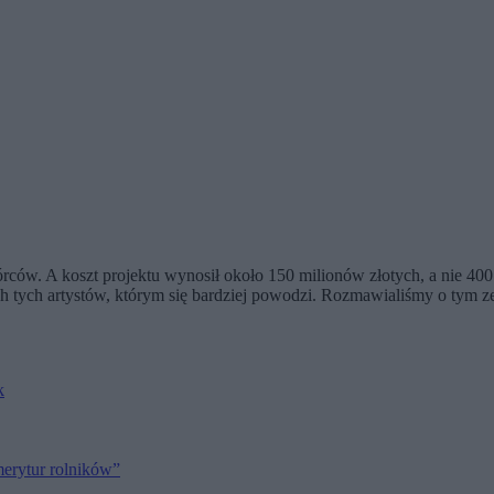
rców. A koszt projektu wynosił około 150 milionów złotych, a nie 400 m
h tych artystów, którym się bardziej powodzi. Rozmawialiśmy o tym z
k
merytur rolników”