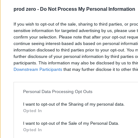
prod zero -
Do Not Process My Personal Information
If you wish to opt-out of the sale, sharing to third parties, or pr
sensitive information for targeted advertising by us, please use 
confirm your selection. Please note that after your opt-out req
continue seeing interest-based ads based on personal informatio
information disclosed to third parties prior to your opt-out. You 
further disclosure of your personal information by third parties 
participants. This information may also be disclosed by us to thi
Niemiecki problem Lindta. Złoty zajączek stracił
Downstream Participants
that may further disclose it to other thi
magię
Personal Data Processing Opt Outs
Bartosz Michalski
14.04.2026
I want to opt-out of the Sharing of my personal data.
3 min
Opted In
Najpopularniejsze
1
Alert w Rossmannie. Wycofują popularne produkty spożywcze
I want to opt-out of the Sale of my Personal Data.
2
Opted In
Gazowany smak dzieciństwa