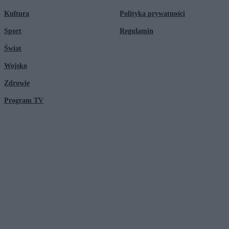
Kultura
Polityka prywatności
Sport
Regulamin
Świat
Wojsko
Zdrowie
Program TV
© 2026 Kanał Zero Spółka Akcyjna