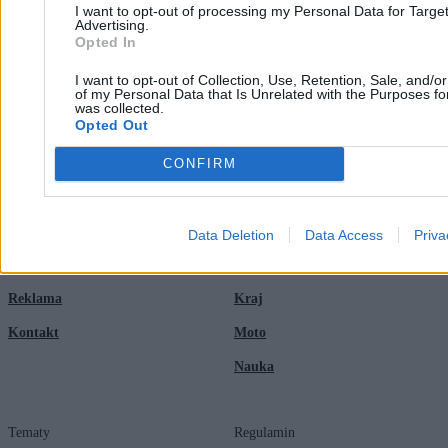
I want to opt-out of processing my Personal Data for Targe
Advertising.
Opted In
I want to opt-out of Collection, Use, Retention, Sale, and/o
of my Personal Data that Is Unrelated with the Purposes for
was collected.
Opted Out
Zero.pl
Tematy
CONFIRM
Redakcja
Biznes
Newsletter
Opinie
Data Deletion
Data Access
Priva
Newsroom
Technologia
Reklama
Kraj
Kontakt
Moto
Nauka
Tematy
Regulamin