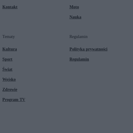
Kontakt
Moto
Nauka
Tematy
Regulamin
Kultura
Polityka prywatności
Sport
Regulamin
Świat
Wojsko
Zdrowie
Program TV
© 2026 Kanał Zero Spółka Akcyjna