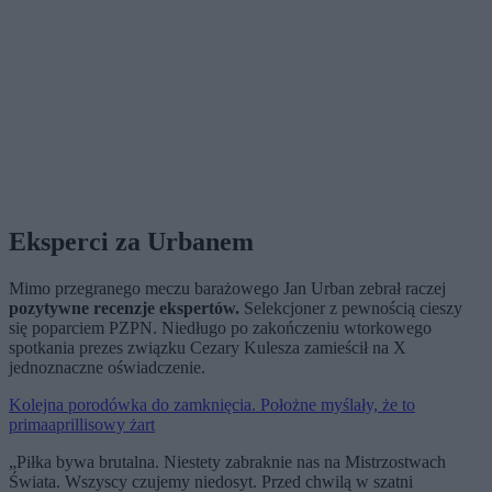
Eksperci za Urbanem
Mimo przegranego meczu barażowego Jan Urban zebrał raczej
pozytywne recenzje ekspertów.
Selekcjoner z pewnością cieszy
się poparciem PZPN. Niedługo po zakończeniu wtorkowego
spotkania prezes związku Cezary Kulesza zamieścił na X
jednoznaczne oświadczenie.
Kolejna porodówka do zamknięcia. Położne myślały, że to
primaaprillisowy żart
„Piłka bywa brutalna. Niestety zabraknie nas na Mistrzostwach
Świata. Wszyscy czujemy niedosyt. Przed chwilą w szatni