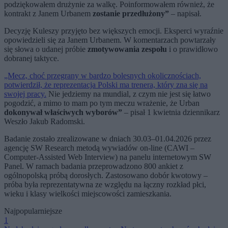
podziękowałem drużynie za walkę. Poinformowałem również, że
kontrakt z Janem Urbanem
zostanie przedłużony”
– napisał.
Decyzję Kuleszy przyjęto bez większych emocji. Eksperci wyraźnie
opowiedzieli się za Janem Urbanem. W komentarzach powtarzały
się słowa o udanej próbie
zmotywowania zespołu
i o prawidłowo
dobranej taktyce.
„Mecz, choć przegrany w bardzo bolesnych okolicznościach,
potwierdził, że reprezentacja Polski ma trenera, który zna się na
swojej pracy.
Nie jedziemy na mundial, z czym nie jest się łatwo
pogodzić, a mimo to mam po tym meczu wrażenie, że Urban
dokonywał właściwych wyborów”
– pisał 1 kwietnia dziennikarz
Weszło Jakub Radomski.
Badanie zostało zrealizowane w dniach 30.03–01.04.2026 przez
agencję SW Research metodą wywiadów on‑line (CAWI –
Computer-Assisted Web Interview) na panelu internetowym SW
Panel. W ramach badania przeprowadzono 800 ankiet z
ogólnopolską próbą dorosłych. Zastosowano dobór kwotowy –
próba była reprezentatywna ze względu na łączny rozkład płci,
wieku i klasy wielkości miejscowości zamieszkania.
Najpopularniejsze
1