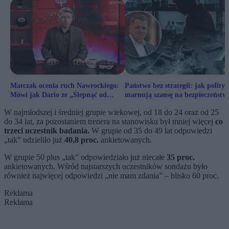
Matczak ocenia ruch Nawrockiego:
Państwo bez strategii: jak polityc
Mówi jak Dario ze „Ślepnąć od
marnują szansę na bezpieczeństw
świateł”
XXI wieku
W najmłodszej i średniej grupie wiekowej, od 18 do 24 oraz od 25
do 34 lat, za pozostaniem trenera na stanowisku był mniej więcej
co
trzeci uczestnik badania.
W grupie od 35 do 49 lat odpowiedzi
„tak” udzieliło już
40,8 proc.
ankietowanych.
W grupie 50 plus „tak” odpowiedziało już niecałe
35 proc.
ankietowanych. Wśród najstarszych uczestników sondażu było
również najwięcej odpowiedzi „nie mam zdania” – blisko 60 proc.
Reklama
Reklama