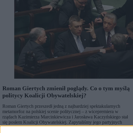
Roman Giertych zmienił poglądy. Co o tym myślą
politycy Koalicji Obywatelskiej?
Roman Giertych przeszedł jedną z najbardziej spektakularnych
metamorfoz na polskiej scenie politycznej – z wicepremiera w
rządach Kazimierza Marcinkiewicza i Jarosława Kaczyńskiego stał
się posłem Koalicji Obywatelskiej. Zapytaliśmy jego partyjnych
kolegów, co sądzą o jego kontrowersyjnych wypowiedziach sprzed
lat, wygłaszanych na antenie Radia Maryja.