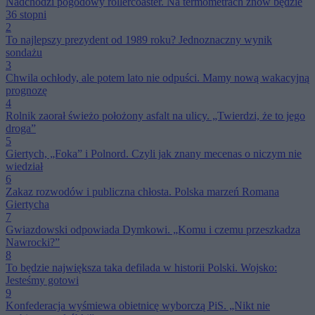
Nadchodzi pogodowy rollercoaster. Na termometrach znów będzie
36 stopni
2
To najlepszy prezydent od 1989 roku? Jednoznaczny wynik
sondażu
3
Chwila ochłody, ale potem lato nie odpuści. Mamy nową wakacyjną
prognozę
4
Rolnik zaorał świeżo położony asfalt na ulicy. „Twierdzi, że to jego
droga”
5
Giertych, „Foka” i Polnord. Czyli jak znany mecenas o niczym nie
wiedział
6
Zakaz rozwodów i publiczna chłosta. Polska marzeń Romana
Giertycha
7
Gwiazdowski odpowiada Dymkowi. „Komu i czemu przeszkadza
Nawrocki?”
8
To będzie największa taka defilada w historii Polski. Wojsko:
Jesteśmy gotowi
9
Konfederacja wyśmiewa obietnicę wyborczą PiS. „Nikt nie