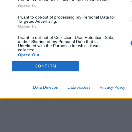
Puma pojawiła się na Mazowszu. Służby
Opted In
ostrzegają mieszkańców
I want to opt-out of processing my Personal Data for
Targeted Advertising.
Pumę zauważono w okolicach wsi Osiek-Wólka w powiecie
Opted In
ciechanowskim. Lokalne służby zarządzania kryzysowego apelują
do mieszkańców kilku miejscowości o szczególną ostrożność i
I want to opt-out of Collection, Use, Retention, Sale,
niewchodzenie do pobliskich lasów oraz zadrzewień.
and/or Sharing of my Personal Data that Is
Unrelated with the Purposes for which it was
collected.
Opted Out
Piotr Białczyk
Dzisiaj 13:43
CONFIRM
3 min
Reklama
Reklama
Data Deletion
Data Access
Privacy Policy