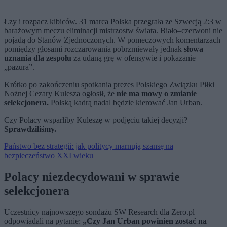
Łzy i rozpacz kibiców. 31 marca Polska przegrała ze Szwecją 2:3 w
barażowym meczu eliminacji mistrzostw świata. Biało–czerwoni nie
pojadą do Stanów Zjednoczonych. W pomeczowych komentarzach
pomiędzy głosami rozczarowania pobrzmiewały jednak
słowa
uznania dla zespołu
za udaną grę w ofensywie i pokazanie
„pazura”.
Krótko po zakończeniu spotkania prezes Polskiego Związku Piłki
Nożnej Cezary Kulesza ogłosił, że
nie ma mowy o zmianie
selekcjonera.
Polską kadrą nadal będzie kierować Jan Urban.
Czy Polacy wsparliby Kuleszę w podjęciu takiej decyzji?
Sprawdziliśmy.
Państwo bez strategii: jak politycy marnują szansę na
bezpieczeństwo XXI wieku
Polacy niezdecydowani w sprawie
selekcjonera
Uczestnicy najnowszego sondażu SW Research dla Zero.pl
odpowiadali na pytanie:
„Czy Jan Urban powinien zostać na