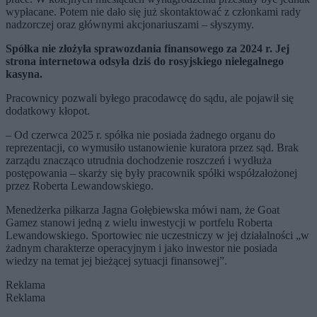
wypłacane. Potem nie dało się już skontaktować z członkami rady
nadzorczej oraz głównymi akcjonariuszami – słyszymy.
Spółka nie złożyła sprawozdania finansowego za 2024 r. Jej
strona internetowa odsyła dziś do rosyjskiego nielegalnego
kasyna.
Pracownicy pozwali byłego pracodawcę do sądu, ale pojawił się
dodatkowy kłopot.
– Od czerwca 2025 r. spółka nie posiada żadnego organu do
reprezentacji, co wymusiło ustanowienie kuratora przez sąd. Brak
zarządu znacząco utrudnia dochodzenie roszczeń i wydłuża
postępowania – skarży się były pracownik spółki współzałożonej
przez Roberta Lewandowskiego.
Menedżerka piłkarza Jagna Gołębiewska mówi nam, że Goat
Gamez stanowi jedną z wielu inwestycji w portfelu Roberta
Lewandowskiego. Sportowiec nie uczestniczy w jej działalności „w
żadnym charakterze operacyjnym i jako inwestor nie posiada
wiedzy na temat jej bieżącej sytuacji finansowej”.
Reklama
Reklama