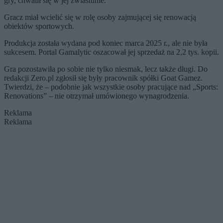
gry, chwalił się w jej zwiastunie.
Gracz miał wcielić się w rolę osoby zajmującej się renowacją
obiektów sportowych.
Produkcja została wydana pod koniec marca 2025 r., ale nie była
sukcesem. Portal Gamalytic oszacował jej sprzedaż na 2,2 tys. kopii.
Gra pozostawiła po sobie nie tylko niesmak, lecz także długi. Do
redakcji Zero.pl zgłosił się były pracownik spółki Goat Gamez.
Twierdzi, że – podobnie jak wszystkie osoby pracujące nad „Sports:
Renovations” – nie otrzymał umówionego wynagrodzenia.
Reklama
Reklama