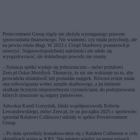
Proinvestment Group nigdy nie złożyła wymaganego prawem
sprawozdania finansowego. Nie wiadomo, czy miała przychody, ale
na pewno miała długi. W 2023 r. Urząd Skarbowy postanowił je
umorzyć. Najprawdopodobniej należności nie udało się
wyegzekwować, ale dokładnego powodu nie znamy.
– Sytuacja spółki wydaje się jednoznaczna – mówi portalowi
Zero.pl Oskar Możdżyń. Tłumaczy, że nic nie wskazuje na to, aby
prowadziła działalność lub posiadała majątek. Równocześnie miała
ona zobowiązania wobec urzędu skarbowego, a jej istnienie
skutkuje licznymi niepotrzebnymi czynnościami, do podejmowania
których zmuszone są organy państwowe.
Adwokat Kamil Gorzelnik, bliski współpracownik Roberta
Lewandowskiego, mówi Zero.pl, że na początku 2025 r. sportowiec
sprzedał Rafałowi Collinsowi udziały w spółce Provinvestment
Group.
– Po dniu sprzedaży kontaktowałem się z Rafałem Collinsem w celu
aktualizacji wpisu w KRS. Nie miałem wiedzy na temat sytuacji