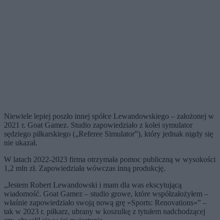
Niewiele lepiej poszło innej spółce Lewandowskiego – założonej w
2021 r. Goat Gamez. Studio zapowiedziało z kolei symulator
sędziego piłkarskiego („Referee Simulator”), który jednak nigdy się
nie ukazał.
W latach 2022-2023 firma otrzymała pomoc publiczną w wysokości
1,2 mln zł. Zapowiedziała wówczas inną produkcję.
„Jestem Robert Lewandowski i mam dla was ekscytującą
wiadomość. Goat Gamez – studio growe, które współzałożyłem –
właśnie zapowiedziało swoją nową grę »Sports: Renovations«” –
tak w 2023 r. piłkarz, ubrany w koszulkę z tytułem nadchodzącej