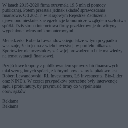
W latach 2015-2020 firma otrzymała 19,5 mln zł pomocy
publicznej. Potem przestała jednak składać sprawozdania
finansowe. Od 2021 r. w Krajowym Rejestrze Zadłużenia
ujawniono nieskuteczne egzekucje komornicze względem szefostwa
spółki. Dziś strona internetowa firmy przekierowuje do witryny
wypełnionej wirusami komputerowymi.
Menedżerka Roberta Lewandowskiego także w tym przypadku
wskazuje, że to jedna z wielu inwestycji w portfelu piłkarza.
Sportowiec nie uczestniczy zaś w jej prowadzeniu i nie ma wiedzy
na temat sytuacji finansowej.
Przejściowe kłopoty z publikowaniem sprawozdań finansowych
miał szereg innych spółek, z którymi powiązany kapitałowo jest
Robert Lewandowski: RL Investments, LS Investments, Bio-Lider
oraz NINE’s. W części przypadków potrzebne były interwencje
sądu i prokuratury, by przymusić firmy do wypełnienia
obowiązków.
Reklama
Reklama