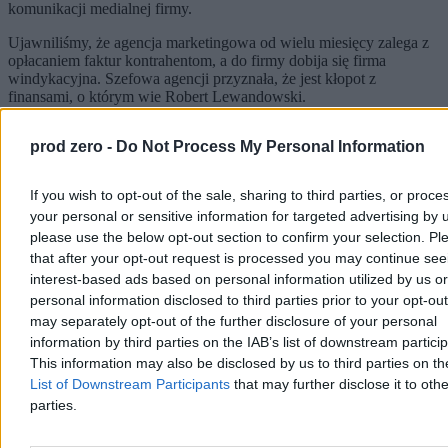
komunikacji medialnej firmy.
Ujawniliśmy, że agencja marketingowa od wielu miesięcy zalega z
opłacaniem faktur kontrahentom, a do firmy dobija się firma
windykacyjna. Szefowa agencji przyznała, że jest kłopot z
finansami, o którym wie Robert Lewandowski.
Sztab piłkarza zapowiadał przeprowadzenie kontroli finansowej w
prod zero -
Do Not Process My Personal Information
spółce, ale gdy dopytywaliśmy, czy Robert Lewandowski zamierza
spłacić długi firmy, ludzie z jego otoczenia nie odpowiadali.
If you wish to opt-out of the sale, sharing to third parties, or proce
Po publikacji artykułu zaczęły docierać do nas sygnały, że firma
your personal or sensitive information for targeted advertising by 
wreszcie opłaca faktury.
Potwierdzają to teraz szefowa spółki oraz
Jagna Gołębiewska.
please use the below opt-out section to confirm your selection. Pl
that after your opt-out request is processed you may continue see
Robert Lewandowski zdecydował się uregulować
interest-based ads based on personal information utilized by us or
wszystkie zobowiązania spółki wobec kontrahentów.
personal information disclosed to third parties prior to your opt-ou
may separately opt-out of the further disclosure of your personal
Jagna Gołębiewska, menedżerka Roberta
Lewandowskiego
information by third parties on the IAB’s list of downstream partici
This information may also be disclosed by us to third parties on t
Reklama
List of Downstream Participants
that may further disclose it to othe
Reklama
parties.