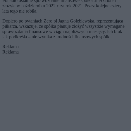
Ponadto ostatnie sprawozdanie finansowe spółka 5in9 Global
złożyła w październiku 2022 r. za rok 2021. Przez kolejne cztery
lata tego nie robiła.
Dopiero po pytaniach Zero.pl Jagna Gołębiewska, reprezentująca
piłkarza, wskazuje, że spółka planuje złożyć wszystkie wymagane
sprawozdania finansowe w ciągu najbliższych miesięcy. Ich brak –
jak podkreśla – nie wynika z trudności finansowych spółki.
Reklama
Reklama