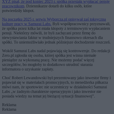
XYZ pisał, że pod koniec 2023 r. spółka przestała wypłacać pensje
pracownikom
. Dziennikarze dotarli do kilku osób, które
potwierdziły kłopot.
Na początku 2025 r. serwis Wyborcza.pl opisywał zaś toksyczną
kulturę pracy w Samurai Labs.
Byli współpracownicy przyznawali,
że spółka przez kilka lat miała kłopoty z terminowym wypłacaniem
pensji. Niektórzy mówili, że byli zachęcani przez firmę do
niewystawiania faktur w trudniejszych finansowo okresach dla
spółki. To uniemożliwiało jednak późniejsze dochodzenie roszczeń.
Wokół Samurai Labs nadal pojawiają się kontrowersje. Do redakcji
Zero.pl zgłosiła się osoba, której spółka jest winna niemałe
pieniądze za wykonaną pracę. Nie możemy podać więcej
szczegółów, bo mogłoby to dodatkowo utrudnić starania
informatora o uzyskanie zapłaty.
Choć Robert Lewandowski był prezentowany jako inwestor firmy i
pojawiał się w materiałach promocyjnych, to menedżerka piłkarza
mówi nam, że sportowiec nie uczestniczy w działalności Samurai
Labs „w żadnym charakterze operacyjnym i jako inwestor nie
posiada wiedzy na temat jej bieżącej sytuacji finansowej”.
Reklama
Reklama