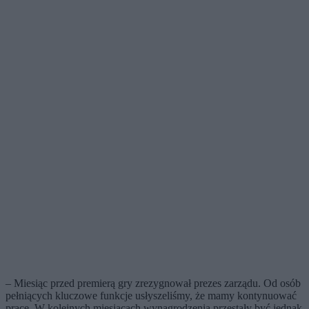
– Miesiąc przed premierą gry zrezygnował prezes zarządu. Od osób
pełniących kluczowe funkcje usłyszeliśmy, że mamy kontynuować
prace. W kolejnych miesiącach wynagrodzenia przestały być jednak