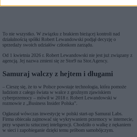
To nie wszystko. W związku z brakiem bieżącej kontroli nad
działalnością spółki Robert Lewandowski podjął decyzję o
sprzedaży swoich udziałów członkom zarządu.
Od 1 kwietnia 2026 r. Robert Lewandowski nie jest już związany z
agencją. Jej nazwa zmieni się ze Stor9 na Stor.Agency.
Samuraj walczy z hejtem i długami
– Cieszę się, że to w Polsce powstaje technologia, która pomoże
ludziom z całego świata w walce z groźnym zjawiskiem
cyberprzemocy – mówił w 2018 r. Robert Lewandowski w
rozmowie z „Business Insider Polska”.
Ogłaszał wówczas inwestycję w polski start-up Samurai Labs.
Firma obiecała zajmować się wykrywaniem przemocy w internecie,
przy wsparciu sztucznej inteligencji. Chodziło o walkę z nękaniem
w sieci i zapobieganie dzięki temu próbom samobójczym.