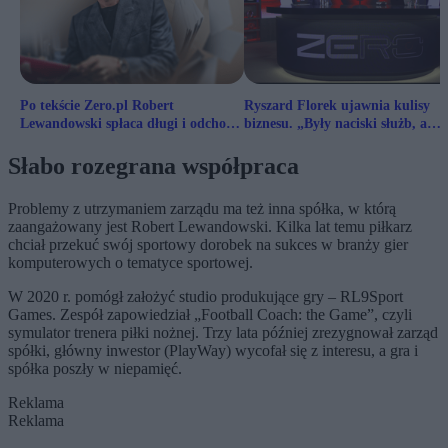
Po tekście Zero.pl Robert
Ryszard Florek ujawnia kulisy
Lewandowski spłaca długi i odchodzi
biznesu. „Były naciski służb, a
ze Stor9
premier Danii groził gazem”
Słabo rozegrana współpraca
Problemy z utrzymaniem zarządu ma też inna spółka, w którą
zaangażowany jest Robert Lewandowski. Kilka lat temu piłkarz
chciał przekuć swój sportowy dorobek na sukces w branży gier
komputerowych o tematyce sportowej.
W 2020 r. pomógł założyć studio produkujące gry – RL9Sport
Games. Zespół zapowiedział „Football Coach: the Game”, czyli
symulator trenera piłki nożnej. Trzy lata później zrezygnował zarząd
spółki, główny inwestor (PlayWay) wycofał się z interesu, a gra i
spółka poszły w niepamięć.
Reklama
Reklama