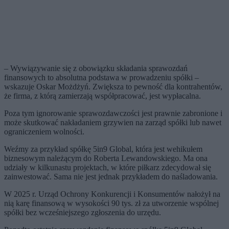
– Wywiązywanie się z obowiązku składania sprawozdań
finansowych to absolutna podstawa w prowadzeniu spółki –
wskazuje Oskar Możdżyń. Zwiększa to pewność dla kontrahentów,
że firma, z którą zamierzają współpracować, jest wypłacalna.
Poza tym ignorowanie sprawozdawczości jest prawnie zabronione i
może skutkować nakładaniem grzywien na zarząd spółki lub nawet
ograniczeniem wolności.
Weźmy za przykład spółkę 5in9 Global, która jest wehikułem
biznesowym należącym do Roberta Lewandowskiego. Ma ona
udziały w kilkunastu projektach, w które piłkarz zdecydował się
zainwestować. Sama nie jest jednak przykładem do naśladowania.
W 2025 r. Urząd Ochrony Konkurencji i Konsumentów nałożył na
nią karę finansową w wysokości 90 tys. zł za utworzenie wspólnej
spółki bez wcześniejszego zgłoszenia do urzędu.