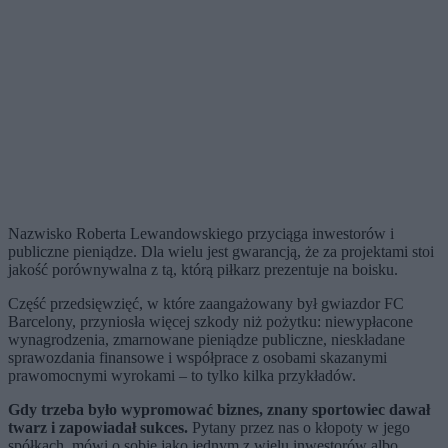
Nazwisko Roberta Lewandowskiego przyciąga inwestorów i
publiczne pieniądze. Dla wielu jest gwarancją, że za projektami stoi
jakość porównywalna z tą, którą piłkarz prezentuje na boisku.
Część przedsięwzięć, w które zaangażowany był gwiazdor FC
Barcelony, przyniosła więcej szkody niż pożytku: niewypłacone
wynagrodzenia, zmarnowane pieniądze publiczne, nieskładane
sprawozdania finansowe i współprace z osobami skazanymi
prawomocnymi wyrokami – to tylko kilka przykładów.
Gdy trzeba było wypromować biznes, znany sportowiec dawał
twarz i zapowiadał sukces.
Pytany przez nas o kłopoty w jego
spółkach, mówi o sobie jako jednym z wielu inwestorów albo