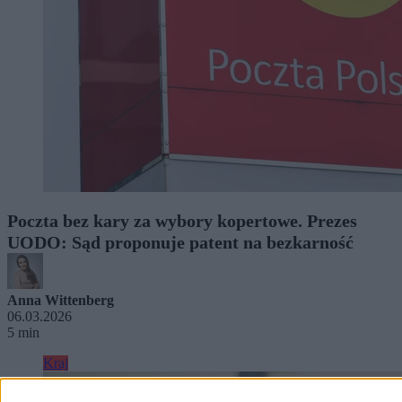
Poczta bez kary za wybory kopertowe. Prezes
UODO: Sąd proponuje patent na bezkarność
Anna Wittenberg
06.03.2026
5 min
Kraj