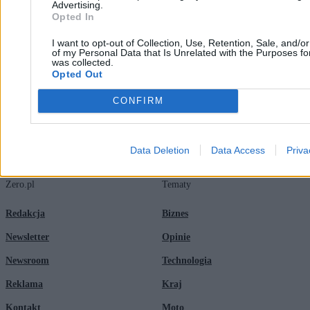
Advertising.
Opted In
I want to opt-out of Collection, Use, Retention, Sale, and/o
Patryk Słowik
of my Personal Data that Is Unrelated with the Purposes for
17.02.2026
was collected.
4 min
Opted Out
CONFIRM
Data Deletion
Data Access
Priva
Zero.pl
Tematy
Redakcja
Biznes
Newsletter
Opinie
Newsroom
Technologia
Reklama
Kraj
Kontakt
Moto