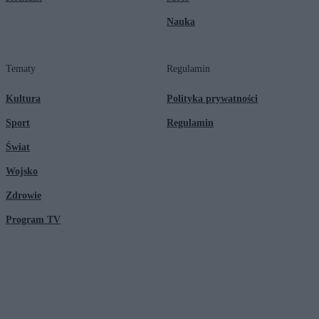
Nauka
Tematy
Regulamin
Kultura
Polityka prywatności
Sport
Regulamin
Świat
Wojsko
Zdrowie
Program TV
© 2026 Kanał Zero Spółka Akcyjna