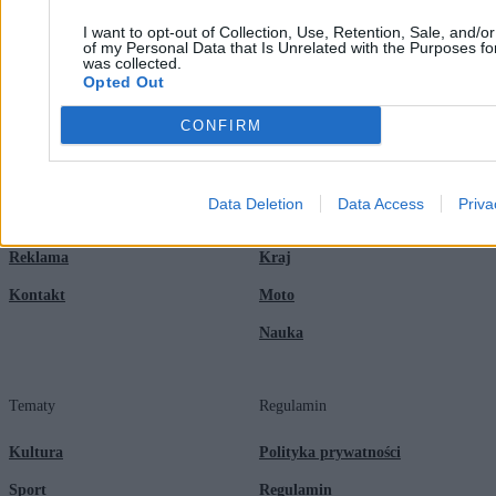
I want to opt-out of Collection, Use, Retention, Sale, and/o
of my Personal Data that Is Unrelated with the Purposes for
was collected.
Opted Out
Zero.pl
Tematy
CONFIRM
Redakcja
Biznes
Newsletter
Opinie
Data Deletion
Data Access
Priva
Newsroom
Technologia
Reklama
Kraj
Kontakt
Moto
Nauka
Tematy
Regulamin
Kultura
Polityka prywatności
Sport
Regulamin