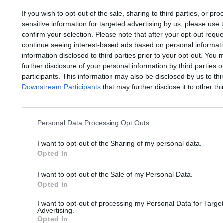
If you wish to opt-out of the sale, sharing to third parties, or pr
sensitive information for targeted advertising by us, please use 
confirm your selection. Please note that after your opt-out req
continue seeing interest-based ads based on personal informatio
information disclosed to third parties prior to your opt-out. You 
further disclosure of your personal information by third parties 
participants. This information may also be disclosed by us to thi
Downstream Participants
that may further disclose it to other thi
Nagle wszystko stanęło w Kotle Goryczkowym.
Personal Data Processing Opt Outs
Narciarze utknęli wysoko nad ziemią
I want to opt-out of the Sharing of my personal data.
Opted In
Michał Cieciura
I want to opt-out of the Sale of my Personal Data.
26.02.2026
3 min
Opted In
I want to opt-out of processing my Personal Data for Targe
Advertising.
Opted In