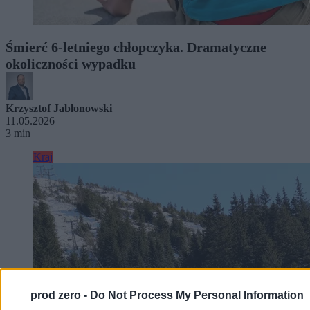
Śmierć 6-letniego chłopczyka. Dramatyczne
okoliczności wypadku
Krzysztof Jabłonowski
11.05.2026
3 min
Kraj
prod zero -
Do Not Process My Personal Information