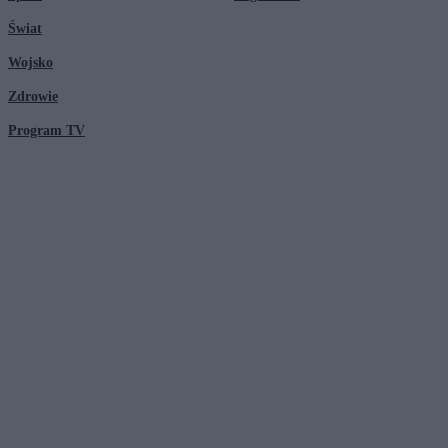
Świat
Wojsko
Zdrowie
Program TV
© 2026 Kanał Zero Spółka Akcyjna