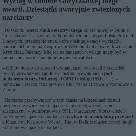
Wyciąg w Dolinie Goryczkowej uległ
awarii. Dziesiątki awaryjnie zwiezionych
narciarzy
„Doszło do usterki
silnika elektrycznego
kolei linowej w Dolinie
Goryczkowej” – czytamy w komunikacie prasowym Polskich Kolei
Linowych, przedsiębiorstwa, które obsługuje stacje wyciągów
narciarskich m.in. na Kasprowym Wierchu, Gubałówce, Jaworzynie
Krynickiej, Palenicy. Miejsca na kanapach wyciągu miały być w
momencie awarii zapełnione
prawie w całości
.
– Gdyby doszło do sytuacji wymagającej ewakuacji z krzesełek,
byłaby prowadzona zgodnie z instrukcją ewakuacji i
pod
nadzorem Straży Pożarnej, TOPR i obsługi PKL
. (…). –
odpowiada rzeczniczka prasowa PKL Marta Grzywa w rozmowie z
Zero.pl.
„Narciarze przebywający w tym czasie na krzesełkach zostali
bezpiecznie zwiezieni koleją do stacji dolnej w tzw. trybie
zastępczym” – poinformowały PKL. Narciarzom, którzy chcieli
kontynuować jazdę na nartach, umożliwiono
nieodpłatny przejazd
z Kuźnic na Kasprowy Wierch. Tam w Dolinie Gąsienicowej mogli
kontynuować jazdę na nartach.