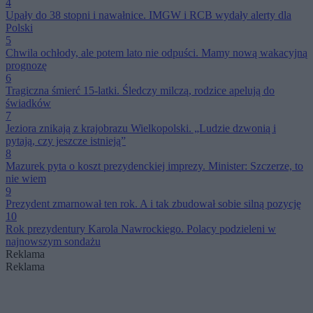
4
Upały do 38 stopni i nawałnice. IMGW i RCB wydały alerty dla
Polski
5
Chwila ochłody, ale potem lato nie odpuści. Mamy nową wakacyjną
prognozę
6
Tragiczna śmierć 15-latki. Śledczy milczą, rodzice apelują do
świadków
7
Jeziora znikają z krajobrazu Wielkopolski. „Ludzie dzwonią i
pytają, czy jeszcze istnieją”
8
Mazurek pyta o koszt prezydenckiej imprezy. Minister: Szczerze, to
nie wiem
9
Prezydent zmarnował ten rok. A i tak zbudował sobie silną pozycję
10
Rok prezydentury Karola Nawrockiego. Polacy podzieleni w
najnowszym sondażu
Reklama
Reklama