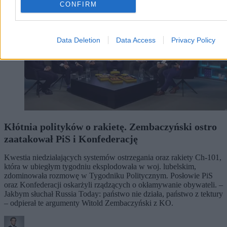
CONFIRM
Data Deletion
Data Access
Privacy Policy
Kłótnia polityków o rakietę. Zembaczyński ostro
zaatakował PiS i Konfederację
Kwestia niedziałających systemów ostrzegania oraz rakiety Ch-101,
która w ubiegłym tygodniu eksplodowała w woj. lubelskim,
zdominowała rozmowę w Tygodniku Politycznym. Posłowie PiS
oraz Konfederacji oskarżyli rządzących o okłamywanie obywateli. –
Jakbym słuchał Russia Today: państwo nie działa, państwo z tektury
– odpierał te argumenty Witold Zembaczyński z KO.