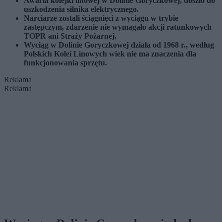
Awaria kolejki linowej w Dolinie Goryczkowej, doszło do
uszkodzenia silnika elektrycznego.
Narciarze zostali ściągnięci z wyciągu w trybie
zastępczym, zdarzenie nie wymagało akcji ratunkowych
TOPR ani Straży Pożarnej.
Wyciąg w Dolinie Goryczkowej działa od 1968 r., według
Polskich Kolei Linowych wiek nie ma znaczenia dla
funkcjonowania sprzętu.
Reklama
Reklama