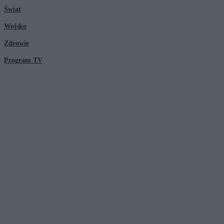
Świat
Wojsko
Zdrowie
Program TV
© 2026 Kanał Zero Spółka Akcyjna