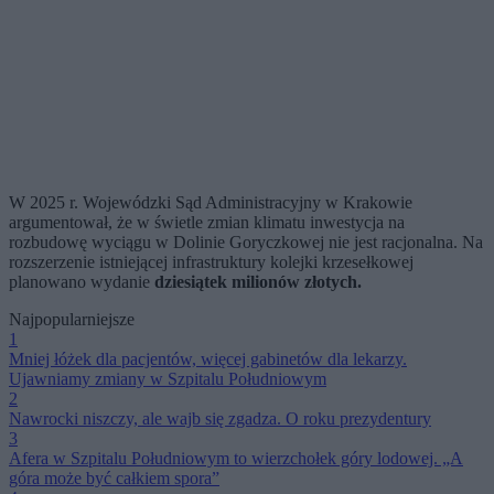
W 2025 r. Wojewódzki Sąd Administracyjny w Krakowie
argumentował, że w świetle zmian klimatu inwestycja na
rozbudowę wyciągu w Dolinie Goryczkowej nie jest racjonalna. Na
rozszerzenie istniejącej infrastruktury kolejki krzesełkowej
planowano wydanie
dziesiątek milionów złotych.
Najpopularniejsze
1
Mniej łóżek dla pacjentów, więcej gabinetów dla lekarzy.
Ujawniamy zmiany w Szpitalu Południowym
2
Nawrocki niszczy, ale wajb się zgadza. O roku prezydentury
3
Afera w Szpitalu Południowym to wierzchołek góry lodowej. „A
góra może być całkiem spora”