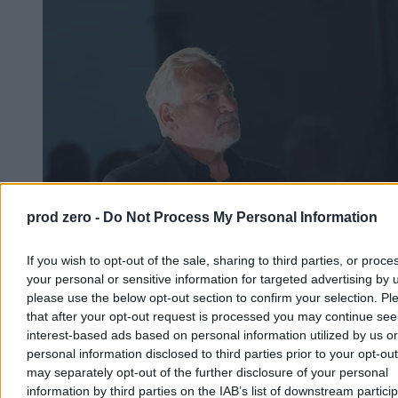
prod zero -
Do Not Process My Personal Information
If you wish to opt-out of the sale, sharing to third parties, or proce
To najlepszy prezydent od 1989 roku?
your personal or sensitive information for targeted advertising by 
Jednoznaczny wynik sondażu
please use the below opt-out section to confirm your selection. Pl
that after your opt-out request is processed you may continue see
44,7 proc. Polaków uważa, że dotychczas najlepszym prezydentem
interest-based ads based on personal information utilized by us or
Polski po 1989 r. był Aleksander Kwaśniewski – wynika z sondażu
przeprowadzonego dla Wirtualnej Polski. Najgorzej w badaniu
personal information disclosed to third parties prior to your opt-ou
wypadł Lech Wałęsa i Wojciech Jaruzelski.
may separately opt-out of the further disclosure of your personal
information by third parties on the IAB’s list of downstream partici