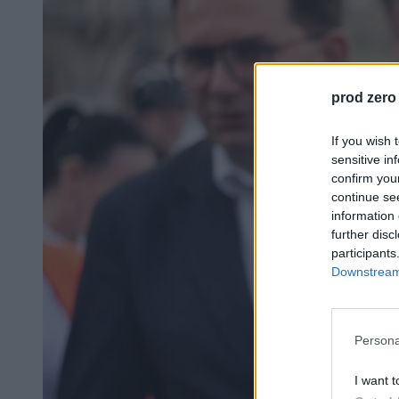
prod zero
If you wish 
sensitive in
confirm you
continue se
information 
further disc
participants
Downstream 
Persona
I want t