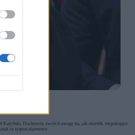
 Katyński. Duchowny zwrócił uwagę na, jak określił, niepokojące
znał za sygnał alarmowy.