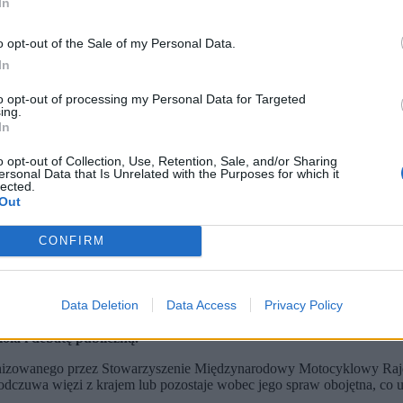
In
o opt-out of the Sale of my Personal Data.
In
to opt-out of processing my Personal Data for Targeted
ing.
In
o opt-out of Collection, Use, Retention, Sale, and/or Sharing
ersonal Data that Is Unrelated with the Purposes for which it
lected.
Out
CONFIRM
Data Deletion
Data Access
Privacy Policy
polskiej edukacji.
zne.
oła i debatę publiczną.
ganizowanego przez Stowarzyszenie Międzynarodowy Motocyklowy Rajd
odczuwa więzi z krajem lub pozostaje wobec jego spraw obojętna, co u