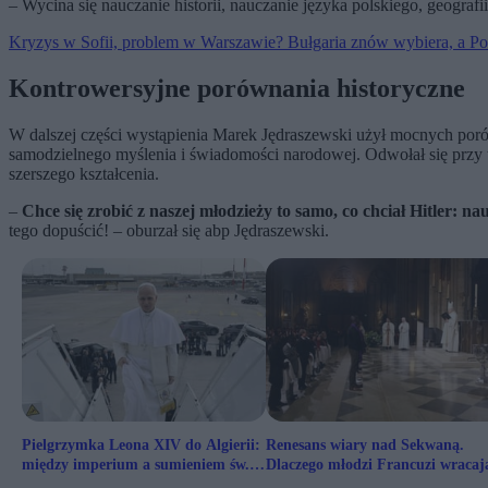
–
Wycina się nauczanie historii, nauczanie języka polskiego, geogr
Kryzys w Sofii, problem w Warszawie? Bułgaria znów wybiera, a Po
Kontrowersyjne porównania historyczne
W dalszej części wystąpienia Marek Jędraszewski użył mocnych por
samodzielnego myślenia i świadomości narodowej. Odwołał się przy t
szerszego kształcenia.
–
Chce się zrobić z naszej młodzieży to samo, co chciał Hitler:
tego dopuścić! – oburzał się abp Jędraszewski.
Pielgrzymka Leona XIV do Algierii:
Renesans wiary nad Sekwaną.
między imperium a sumieniem św.
Dlaczego młodzi Francuzi wracaj
Augustyna
do Kościoła?