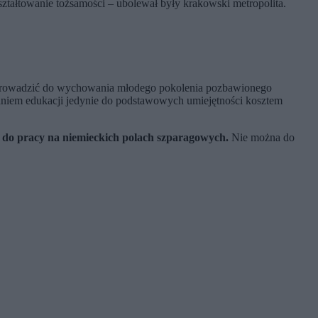
ształtowanie tożsamości
– ubolewał były krakowski metropolita.
e prowadzić do wychowania młodego pokolenia pozbawionego
dzaniem edukacji jedynie do podstawowych umiejętności kosztem
a do pracy na niemieckich polach szparagowych.
Nie można do