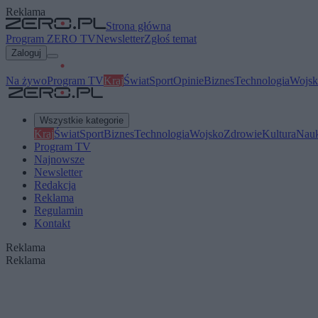
Reklama
Strona główna
Program ZERO TV
Newsletter
Zgłoś temat
Zaloguj
Na żywo
Program TV
Kraj
Świat
Sport
Opinie
Biznes
Technologia
Wojsk
Wszystkie kategorie
Kraj
Świat
Sport
Biznes
Technologia
Wojsko
Zdrowie
Kultura
Nau
Program TV
Najnowsze
Newsletter
Redakcja
Reklama
Regulamin
Kontakt
Reklama
Reklama