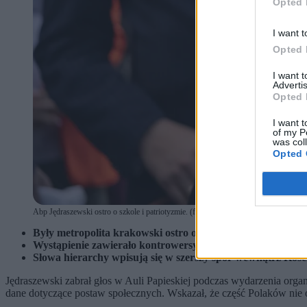
Opted 
I want t
Opted 
I want 
Advertis
Opted 
I want t
of my P
was col
Opted 
Abp Jędraszewski ostro o szkole i patriotyzmie. (fot. Shutterstock)
Były metropolita krakowski ostro ocenił kierunek zmian w 
Wystąpienie zawierało kontrowersyjne odniesienia historyc
Słowa hierarchy wpisują się w szerszy spór wewnątrz Kości
Jędraszewski zabrał głos w Auli Papieskiej podczas wydarzenia or
dane dotyczące postaw społecznych. Wskazał, że część Polaków nie 