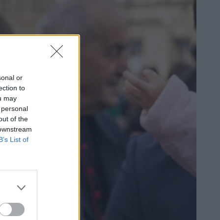
sonal or
ection to
ou may
 personal
out of the
 downstream
B’s List of