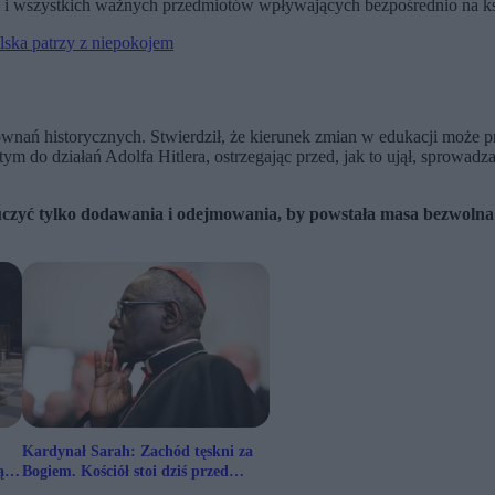
afii i wszystkich ważnych przedmiotów wpływających bezpośrednio na k
lska patrzy z niepokojem
ównań historycznych. Stwierdził, że kierunek zmian w edukacji moż
ym do działań Adolfa Hitlera, ostrzegając przed, jak to ujął, sprowa
 nauczyć tylko dodawania i odejmowania, by powstała masa bezwoln
Kardynał Sarah: Zachód tęskni za
ą
Bogiem. Kościół stoi dziś przed
wyborem