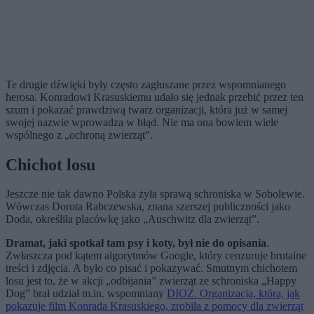
Te drugie dźwięki były często zagłuszane przez wspomnianego
herosa. Konradowi Krasuskiemu udało się jednak przebić przez ten
szum i pokazać prawdziwą twarz organizacji, która już w samej
swojej nazwie wprowadza w błąd. Nie ma ona bowiem wiele
wspólnego z „ochroną zwierząt”.
Chichot losu
Jeszcze nie tak dawno Polska żyła sprawą schroniska w Sobolewie.
Wówczas Dorota Rabczewska, znana szerszej publiczności jako
Doda, określiła placówkę jako „Auschwitz dla zwierząt”.
Dramat, jaki spotkał tam psy i koty, był nie do opisania
.
Zwłaszcza pod kątem algorytmów Google, który cenzuruje brutalne
treści i zdjęcia. A było co pisać i pokazywać. Smutnym chichotem
losu jest to, że w akcji „odbijania” zwierząt ze schroniska „Happy
Dog” brał udział m.in. wspomniany
DIOZ. Organizacja, która, jak
pokazuje film Konrada Krasuskiego, zrobiła z pomocy dla zwierząt