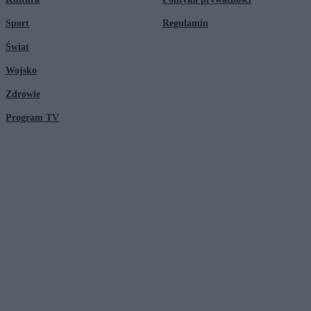
Sport
Regulamin
Świat
Wojsko
Zdrowie
Program TV
© 2026 Kanał Zero Spółka Akcyjna