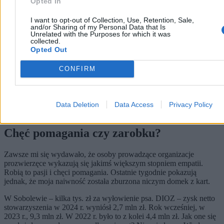
Opted In
I want to opt-out of Collection, Use, Retention, Sale,
and/or Sharing of my Personal Data that Is
Unrelated with the Purposes for which it was
collected.
Opted Out
Ważne, że bilans – ten na koncie stowarzyszenia – się zgadzał.
Czasami nawet nie było potrzebne fizyczne odebranie psa, a samo
CONFIRM
zdjęcie z internetu. Kto sprawdzi, czy schorowany pies na zdjęciu
jest z mediów społecznościowych amerykańskiej rodziny z
przedmieść, czy naprawdę jest pod opieką DIOZ-u? Liczy się
emocjonalny przekaz i powiem to wprost, żerowanie na naiwności i
Data Deletion
Data Access
Privacy Policy
dobrym sercu ludzi.
Chęć pomagania czy zarobku?
Zawsze mi się wydawało, że osoby prowadzące organizacje
prozwierzęce wykazują się jakimś większym stopniem empatii.
Robią to pasji i chęci pomagania. Ostatnie tygodnie pokazują
jednak, że moja naiwność została zburzona niczym domek z kart.
W Sobolewie – kilka tys. zł za wyłowienie psa. DIOZ – zysk netto
stowarzyszenia w 2024 r. wyniósł 2,7 mln zł. Rok wcześniej, w
2023 r., 9,3 mln zł. W 2022 r. było to z kolei 4,4 mln zł. Jak one się