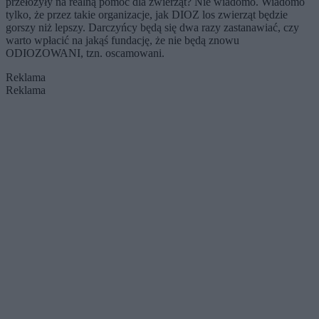
przełożyły na realną pomoc dla zwierząt? Nie wiadomo. Wiadomo
tylko, że przez takie organizacje, jak DIOZ los zwierząt będzie
gorszy niż lepszy. Darczyńcy będą się dwa razy zastanawiać, czy
warto wpłacić na jakąś fundację, że nie będą znowu
ODIOZOWANI, tzn. oscamowani.
Reklama
Reklama