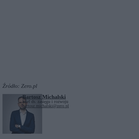
Źródło:
Zero.pl
Bartosz Michalski
Szef ds. zasięgu i rozwoju
bartosz.michalski@zero.pl
Tagi:
DIOZ
zwierzęta