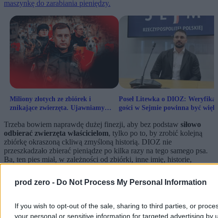
maszynkę do zarabiania pieniędzy.
Miliony złotych ze zbiórek i
Poseł Litewka o DIOZ: Weryfikac
znikające zwierzęta. Ujawniamy
gości w Sejmie powinna być więk
kulisy działania DIOZ
Trzeba bowiem naprawdę dużej finezji, aby bez podstaw
siłowo
odbierać zwierzęta właścicielom
, tylko po to, by zrobić kolejną
zbiórkę okraszoną ckliwą zmyśloną historią. DIOZ nie
przeszkadzało zbierać pieniądze po kilka razy na tego samego psa.
Ba, ten pies miał, w zależności od zbiórki, inne imię, historie,
schorzenie.
prod zero -
Do Not Process My Personal Information
Reklama
Reklama
If you wish to opt-out of the sale, sharing to third parties, or proce
your personal or sensitive information for targeted advertising by 