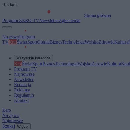
Reklama
Strona główna
Program ZERO TV
Newsletter
Zgłoś temat
Na żywo
Program
TV
Kraj
Świat
Sport
Opinie
Biznes
Technologia
Wojsko
Zdrowie
Kultura
Wszystkie kategorie
Kraj
Świat
Sport
Biznes
Technologia
Wojsko
Zdrowie
Kultura
Nau
Program TV
Najnowsze
Newsletter
Redakcja
Reklama
Regulamin
Kontakt
Zero
Na żywo
Najnowsze
Szukaj
Więcej