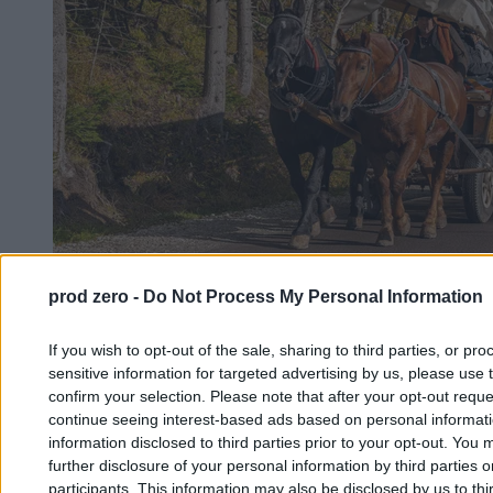
prod zero -
Do Not Process My Personal Information
If you wish to opt-out of the sale, sharing to third parties, or pr
sensitive information for targeted advertising by us, please use 
confirm your selection. Please note that after your opt-out req
Wóz obładowany turystami. Film z Tatr hitem
continue seeing interest-based ads based on personal informatio
sieci
information disclosed to third parties prior to your opt-out. You 
further disclosure of your personal information by third parties 
participants. This information may also be disclosed by us to thi