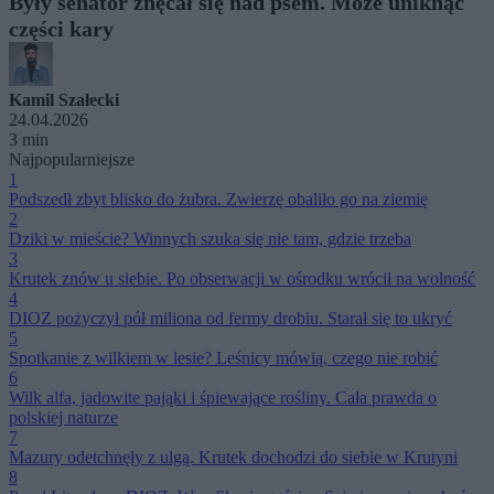
Były senator znęcał się nad psem. Może uniknąć
części kary
Kamil Szałecki
24.04.2026
3 min
Najpopularniejsze
1
Podszedł zbyt blisko do żubra. Zwierzę obaliło go na ziemię
2
Dziki w mieście? Winnych szuka się nie tam, gdzie trzeba
3
Krutek znów u siebie. Po obserwacji w ośrodku wrócił na wolność
4
DIOZ pożyczył pół miliona od fermy drobiu. Starał się to ukryć
5
Spotkanie z wilkiem w lesie? Leśnicy mówią, czego nie robić
6
Wilk alfa, jadowite pająki i śpiewające rośliny. Cała prawda o
polskiej naturze
7
Mazury odetchnęły z ulgą. Krutek dochodzi do siebie w Krutyni
8