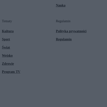
Nauka
Tematy
Regulamin
Kultura
Polityka prywatności
Sport
Regulamin
Świat
Wojsko
Zdrowie
Program TV
© 2026 Kanał Zero Spółka Akcyjna