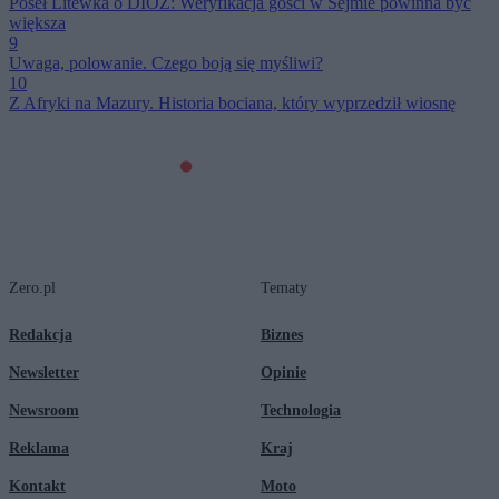
Poseł Litewka o DIOZ: Weryfikacja gości w Sejmie powinna być
większa
9
Uwaga, polowanie. Czego boją się myśliwi?
10
Z Afryki na Mazury. Historia bociana, który wyprzedził wiosnę
Zero.pl
Tematy
Redakcja
Biznes
Newsletter
Opinie
Newsroom
Technologia
Reklama
Kraj
Kontakt
Moto