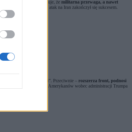
 przeciwko Iranowi powoduje, że
militarna przewaga, a nawet
„mission accomplished” – atak na Iran zakończył się sukcesem.
bezwarunkowej kapitulacji”. Przeciwnie –
rozszerza front, podnosi
ństw Zatoki czy cierpliwość Amerykanów wobec administracji Trumpa