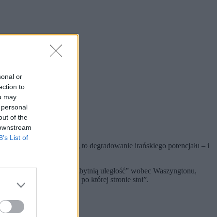
sonal or
ection to
ou may
 personal
out of the
 downstream
B’s List of
robią Stany Zjednoczone, to degradowanie irańskiego potencjału – i
a!
sekretarzowi generalnemu „zbytnią uległość” wobec Waszyngtonu,
rafi jasno powiedzieć, po której stronie stoi”.