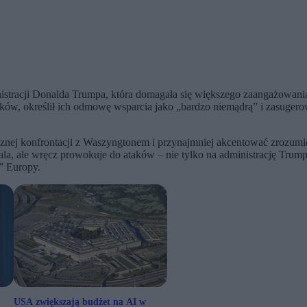
inistracji Donalda Trumpa, która domagała się większego zaangażowa
ników, określił ich odmowę wsparcia jako „bardzo niemądrą” i zasuge
icznej konfrontacji z Waszyngtonem i przynajmniej akcentować zrozum
wala, ale wręcz prowokuje do ataków – nie tylko na administrację Trum
” Europy.
USA zwiększają budżet na AI w