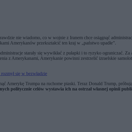
wdzie nie wiadomo, co w wojnie z Iranem chce osiągnąć administracja
ękami Amerykanów przekształcić ten kraj w „państwo upadłe”.
dministracje starały się wywikłać z pułapki i to ryzyko ograniczać. Za
ienia z Amerykanami, Amerykanie powinni zestrzelić izraelskie samolo
 rozmył się w bezwładzie
nąć Amerykę Trumpa na ruchome piaski. Teraz Donald Trump, próbując
ch politycznie celów wystawia ich na ostrzał własnej opinii publi