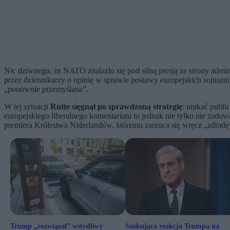
Nic dziwnego, że NATO znalazło się pod silną presją ze strony adm
przez dziennikarzy o opinię w sprawie postawy europejskich sojusz
„ponownie przemyślana”.
W tej sytuacji
Rutte sięgnął po sprawdzoną strategię
: unikać publ
europejskiego liberalnego komentariatu to jednak nie tylko nie zado
premiera Królestwa Niderlandów, któremu zarzuca się wręcz „zdradę
Trump „rozwiązał” wstydliwy
Szokująca reakcja Trumpa na