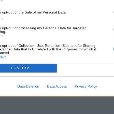
In
recyzowanych politycznych celów użycia amerykańskich sił zbrojnych
yteriów pozwalających przekonywać amerykańską opinię publiczną, że 
o opt-out of the Sale of my Personal Data.
In
to opt-out of processing my Personal Data for Targeted
ing.
In
o opt-out of Collection, Use, Retention, Sale, and/or Sharing
ersonal Data that Is Unrelated with the Purposes for which it
lected.
Donald Trump wzywa kraje NATO
Out
do pomocy. Ekspert: Nie ma
żadnych podstaw
CONFIRM
 reżim ajatollahów nie zamierza spełnić oczekiwań Trumpa i ogłosić „
ig z czasem
– kto pierwszy się wyczerpie. Iranowi środki rażenia pa
Data Deletion
Data Access
Privacy Policy