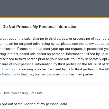
 -
Do Not Process My Personal Information
to opt-out of the sale, sharing to third parties, or processing of your per
formation for targeted advertising by us, please use the below opt-out s
r selection. Please note that after your opt-out request is processed y
eing interest-based ads based on personal information utilized by us or
disclosed to third parties prior to your opt-out. You may separately opt-
losure of your personal information by third parties on the IAB’s list of
. This information may also be disclosed by us to third parties on the
IA
ranu nigdy nie powinna się znaleźć broń jądrowa (…) to, co obecnie 
Participants
that may further disclose it to other third parties.
ji prasowej sekretarz generalny NATO Mark Rutte. I rozpętała się burz
 Rutte. Autorzy „The Guardian”, „Le Monde”, „Der Spiegel” zarzucali 
ołecznościowych dominował jeszcze prostszy zarzut: że Rutte „nie pot
l Data Processing Opt Outs
o opt-out of the Sharing of my personal data.