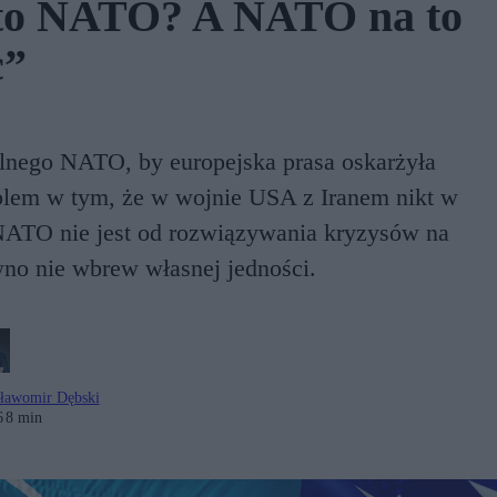
 to NATO? A NATO na to
c”
alnego NATO, by europejska prasa oskarżyła
lem w tym, że w wojnie USA z Iranem nikt w
NATO nie jest od rozwiązywania kryzysów na
no nie wbrew własnej jedności.
ławomir Dębski
6
8 min