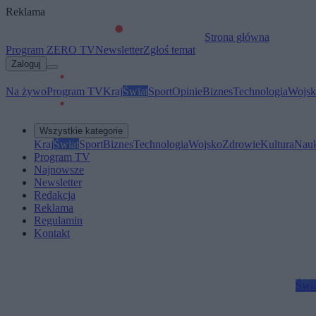
Reklama
Strona główna
Program ZERO TV
Newsletter
Zgłoś temat
Zaloguj
Na żywo
Program TV
Kraj
Świat
Sport
Opinie
Biznes
Technologia
Wojsk
Wszystkie kategorie
Kraj
Świat
Sport
Biznes
Technologia
Wojsko
Zdrowie
Kultura
Nau
Program TV
Najnowsze
Newsletter
Redakcja
Reklama
Regulamin
Kontakt
Świa