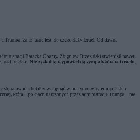
 Trumpa, za to jasne jest, do czego dąży Izrael. Od dawna
 administracji Baracka Obamy, Zbigniew Brzeziński stwierdził nawet,
ty nad Irakiem.
Nie zyskał tą wypowiedzią sympatyków w Izraelu
,
 się ratować, chciałby wciągnąć w pustynne wiry europejskich
cznej
, która – po cłach nałożonych przez administrację Trumpa – nie