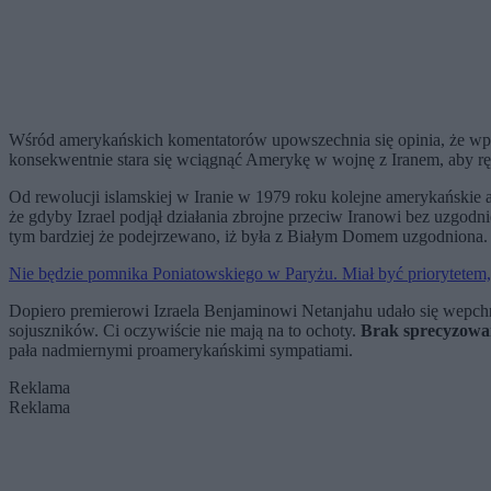
Wśród amerykańskich komentatorów upowszechnia się opinia, że wpra
konsekwentnie stara się wciągnąć Amerykę w wojnę z Iranem, aby r
Od rewolucji islamskiej w Iranie w 1979 roku kolejne amerykańskie a
że gdyby Izrael podjął działania zbrojne przeciw Iranowi bez uzgodn
tym bardziej że podejrzewano, iż była z Białym Domem uzgodniona.
Nie będzie pomnika Poniatowskiego w Paryżu. Miał być priorytetem,
Dopiero premierowi Izraela Benjaminowi Netanjahu udało się wepch
sojuszników. Ci oczywiście nie mają na to ochoty.
Brak sprecyzowany
pała nadmiernymi proamerykańskimi sympatiami.
Reklama
Reklama