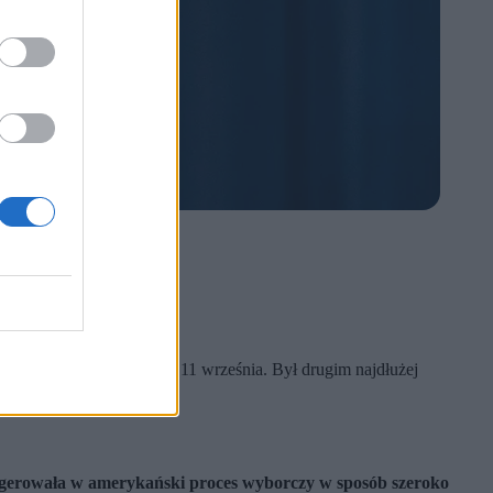
 i Baracka Obamy.
kilka dni przed atakami z 11 września. Był drugim najdłużej
ingerowała w amerykański proces wyborczy w sposób szeroko