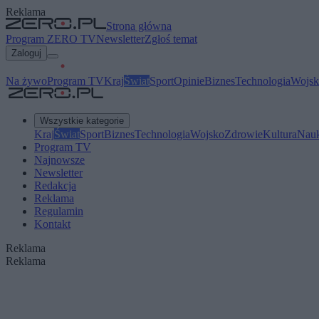
Reklama
Strona główna
Program ZERO TV
Newsletter
Zgłoś temat
Zaloguj
Na żywo
Program TV
Kraj
Świat
Sport
Opinie
Biznes
Technologia
Wojsk
Wszystkie kategorie
Kraj
Świat
Sport
Biznes
Technologia
Wojsko
Zdrowie
Kultura
Nau
Program TV
Najnowsze
Newsletter
Redakcja
Reklama
Regulamin
Kontakt
Reklama
Reklama