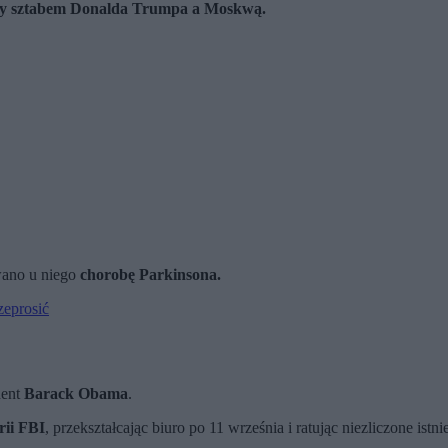
ędzy sztabem Donalda Trumpa a Moskwą.
wano u niego
chorobę Parkinsona.
zeprosić
dent
Barack Obama
.
rii FBI
, przekształcając biuro po 11 września i ratując niezliczone istn