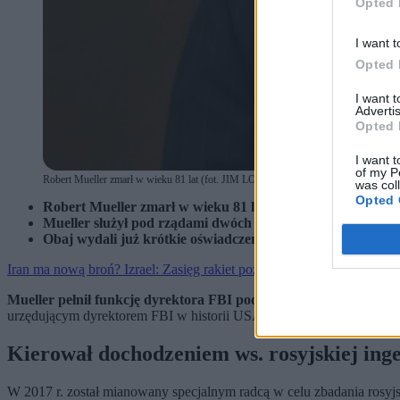
Opted 
I want t
Opted 
I want 
Advertis
Opted 
I want t
of my P
Robert Mueller zmarł w wieku 81 lat (fot. JIM LO SCALZO / PAP / EPA)
was col
Opted 
Robert Mueller zmarł w wieku 81 lat. Były szef FBI zmagał
Mueller służył pod rządami dwóch różnych prezydentów. 
Obaj wydali już krótkie oświadczenia w związku ze śmierc
Iran ma nową broń? Izrael: Zasięg rakiet pozwala uderzyć w europejs
Mueller pełnił funkcję dyrektora FBI pod rządami prezydentó
urzędującym dyrektorem FBI w historii USA.
Kierował dochodzeniem ws. rosyjskiej ing
W 2017 r. został mianowany specjalnym radcą w celu zbadania rosyjs