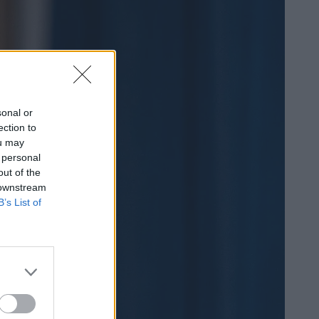
sonal or
ection to
ou may
 personal
out of the
 downstream
B’s List of