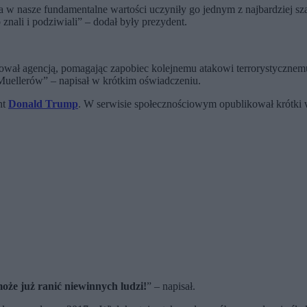
a w nasze fundamentalne wartości uczyniły go jednym z najbardziej s
znali i podziwiali” – dodał były prezydent.
wał agencją, pomagając zapobiec kolejnemu atakowi terrorystycznemu 
e Muellerów” – napisał w krótkim oświadczeniu.
nt
Donald Trump
. W serwisie społecznościowym opublikował krótki 
 może już ranić niewinnych ludzi!
” – napisał.