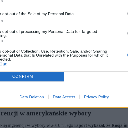
In
o opt-out of the Sale of my Personal Data.
In
to opt-out of processing my Personal Data for Targeted
ing.
In
o opt-out of Collection, Use, Retention, Sale, and/or Sharing
ersonal Data that Is Unrelated with the Purposes for which it
lected.
Out
 się z chorobą Parkinsona, którą zdiagnozowano u niego w 2021 r.
Funkcję tę sprawował zarówno w czasach George'a W. Busha, jak
ią Muellera. Wpis na ten temat opublikował także Donald Trump.
CONFIRM
kie miasta
w George'a W. Busha i Baracka Obamy
. Kadencję rozpoczął zaledwie 
Data Deletion
Data Access
Privacy Policy
erencji w amerykańskie wybory
kiej ingerencji w wybory w 2016 r. Jego
raport wykazał, że Rosja 