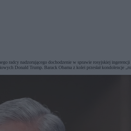
jalnego radcy nadzorującego dochodzenie w sprawie rosyjskiej ingeren
ościowych Donald Trump. Barack Obama z kolei przesłał kondolencje „ro