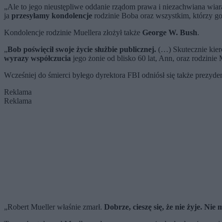
„Ale to jego nieustępliwe oddanie rządom prawa i niezachwiana wiar
ja
przesyłamy kondolencje
rodzinie Boba oraz wszystkim, którzy go 
Kondolencje rodzinie Muellera złożył także
George W. Bush
.
„
Bob poświęcił swoje życie służbie publicznej.
(…) Skutecznie kiero
wyrazy współczucia
jego żonie od blisko 60 lat, Ann, oraz rodzini
Wcześniej do śmierci byłego dyrektora FBI odniósł się także prezyde
Reklama
Reklama
„Robert Mueller właśnie zmarł.
Dobrze, cieszę się, że nie żyje. Nie