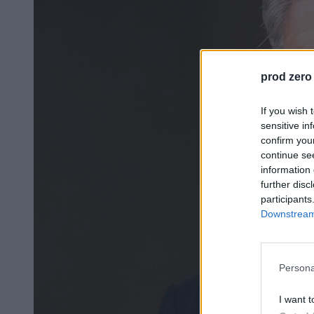
prod zero
If you wish 
sensitive in
confirm you
continue se
information 
further disc
participants
Downstream 
Persona
I want t