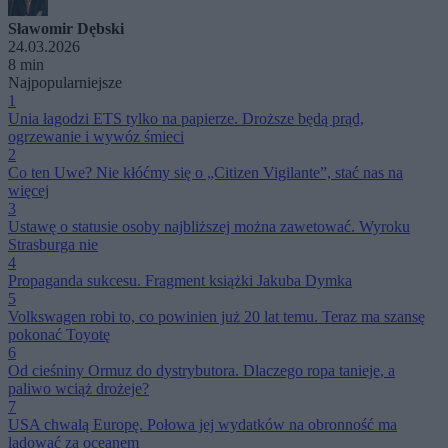
Sławomir Dębski
24.03.2026
8 min
Najpopularniejsze
1
Unia łagodzi ETS tylko na papierze. Droższe będą prąd,
ogrzewanie i wywóz śmieci
2
Co ten Uwe? Nie kłóćmy się o „Citizen Vigilante”, stać nas na
więcej
3
Ustawę o statusie osoby najbliższej można zawetować. Wyroku
Strasburga nie
4
Propaganda sukcesu. Fragment książki Jakuba Dymka
5
Volkswagen robi to, co powinien już 20 lat temu. Teraz ma szansę
pokonać Toyotę
6
Od cieśniny Ormuz do dystrybutora. Dlaczego ropa tanieje, a
paliwo wciąż drożeje?
7
USA chwalą Europę. Połowa jej wydatków na obronność ma
lądować za oceanem