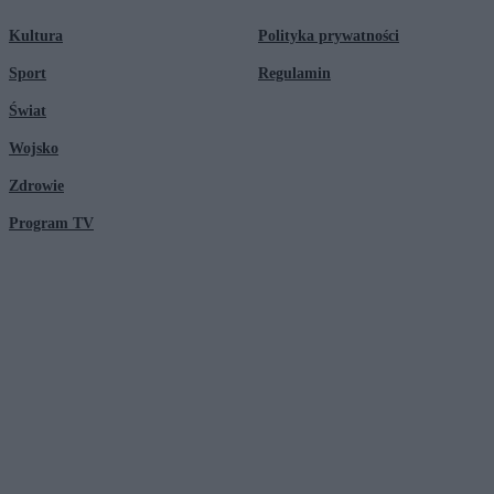
Kultura
Polityka prywatności
Sport
Regulamin
Świat
Wojsko
Zdrowie
Program TV
© 2026 Kanał Zero Spółka Akcyjna