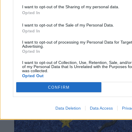
I want to opt-out of the Sharing of my personal data.
Marzec zaskoczył Europę. Tak ciepło nie było od
Opted In
lat
I want to opt-out of the Sale of my Personal Data.
Opted In
Bartosz Michalski
10.04.2026
I want to opt-out of processing my Personal Data for Targe
3 min
Advertising.
Opted In
Kraj
I want to opt-out of Collection, Use, Retention, Sale, and/o
of my Personal Data that Is Unrelated with the Purposes for
was collected.
Opted Out
CONFIRM
Data Deletion
Data Access
Priva