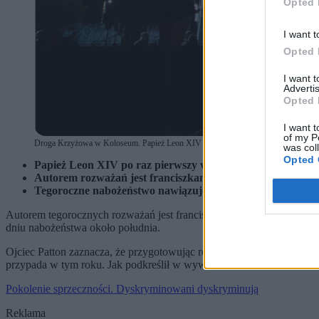
Opted 
I want t
Opted 
I want 
Advertis
Opted 
I want t
of my P
Droga Krzyżowa w Koloseum. Papież Leon XIV sam poniesie krzyż. (fot. Shutterst
was col
Opted 
Papież Leon XIV po raz pierwszy w swoim pontyfikacie nie
Autorem rozważań jest franciszkanin o. Francesco Patton, 
Tegoroczne nabożeństwo nawiązuje do współczesnych drama
Autorem tegorocznych rozważań jest franciszkanin o. Francesco Patt
dniu nabożeństwa około południa.
Ojciec Patton zaznacza, że przygotowując rozważania, sięgnął przede
przypada w tym roku. Jak podkreślił w wywiadzie dla Vatican New
Pokolenie sprzeczności. Dyskryminowani dyskryminują
Reklama