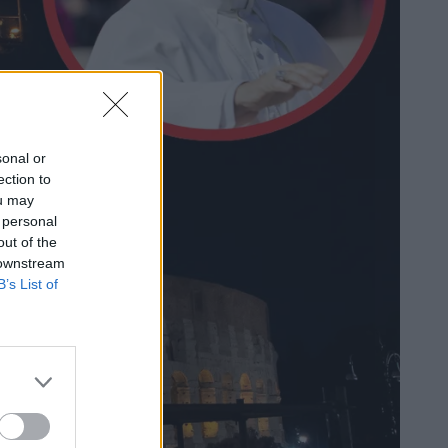
sonal or
ection to
ou may
 personal
out of the
 downstream
B’s List of