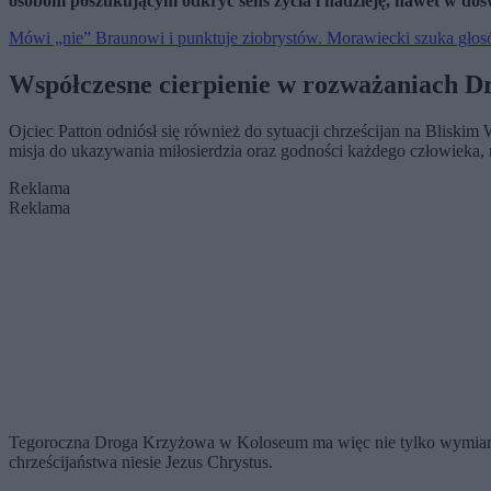
osobom poszukującym odkryć sens życia i nadzieję, nawet w dośw
Mówi „nie” Braunowi i punktuje ziobrystów. Morawiecki szuka gło
Współczesne cierpienie w rozważaniach D
Ojciec Patton odniósł się również do sytuacji chrześcijan na Bliski
misja do ukazywania miłosierdzia oraz godności każdego człowieka, 
Reklama
Reklama
Tegoroczna Droga Krzyżowa w Koloseum ma więc nie tylko wymiar litu
chrześcijaństwa niesie Jezus Chrystus.