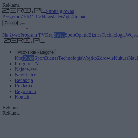
Reklama
Strona główna
Program ZERO TV
Newsletter
Zgłoś temat
Zaloguj
Na żywo
Program TV
Kraj
Świat
Sport
Opinie
Biznes
Technologia
Wojsk
Wszystkie kategorie
Kraj
Świat
Sport
Biznes
Technologia
Wojsko
Zdrowie
Kultura
Nau
Program TV
Najnowsze
Newsletter
Redakcja
Reklama
Regulamin
Kontakt
Reklama
Reklama