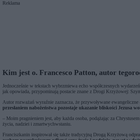
Reklama
Kim jest o. Francesco Patton, autor tego
Jednocześnie w tekstach wybrzmiewa echo współczesnych wydarzeń
jak opowiada, przypominają postacie znane z Drogi Krzyżowej: Szym
Autor rozważań wyraźnie zaznacza, że przywoływane ewangeliczne epizo
przesłaniem nabożeństwa pozostaje ukazanie bliskości Jezusa wo
– Moim pragnieniem jest, aby każda osoba, podążając za Chrystusem n
życia, nadziei i zmartwychwstaniu.
Franciszkanin inspirował się także tradycyjną Drogą Krzyżową odp