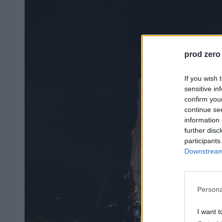
prod zero
If you wish 
sensitive in
confirm you
continue se
information 
further disc
participants
Downstream 
Persona
I want t