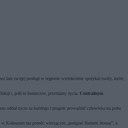
zez lata swojej posługi w regionie wielokrotnie spotykał osoby, które,
ksji i, jeśli to konieczne, przemiany życia.
Centralnym
ezus oddał życie za każdego i pragnie prowadzić człowieka ku pełni
two w Koloseum ma pomóc wierzącym „podążać śladami Jezusa”, a