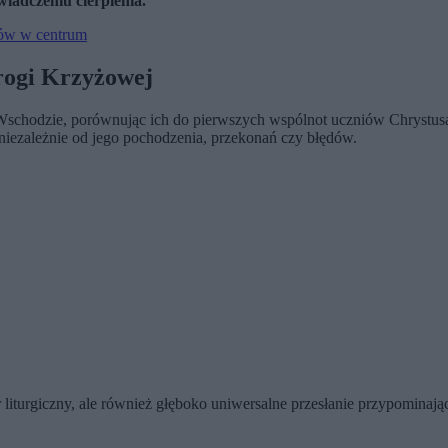
iadczeniu cierpienia.
sów w centrum
rogi Krzyżowej
m Wschodzie, porównując ich do pierwszych wspólnot uczniów Chrystusa.
niezależnie od jego pochodzenia, przekonań czy błędów.
rgiczny, ale również głęboko uniwersalne przesłanie przypominające 