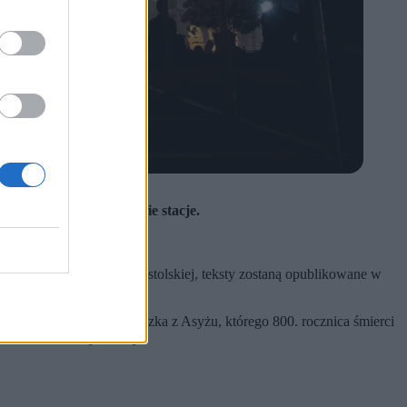
ie krzyż przez wszystkie stacje.
yżu.
 komunikacie Stolicy Apostolskiej, teksty zostaną opublikowane w
chowej schedy św. Franciszka z Asyżu, którego 800. rocznica śmierci
ości chrześcijańskiej”.