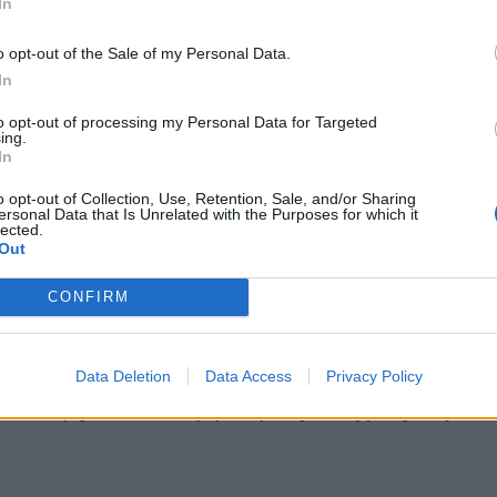
In
o opt-out of the Sale of my Personal Data.
In
to opt-out of processing my Personal Data for Targeted
ing.
In
o opt-out of Collection, Use, Retention, Sale, and/or Sharing
ersonal Data that Is Unrelated with the Purposes for which it
ock)
lected.
Out
 tylko poprowadzi Drogę Krzyżową w Koloseum, ale też sam ponies
który odwołuje się do Ewangelii i duchowości św. Franciszka z As
tów, zwłaszcza cierpienia ludzi na Bliskim Wschodzie.
CONFIRM
on, były kustosz Ziemi Świętej w latach 2016-2025. Jak podkreślono w
Data Deletion
Data Access
Privacy Policy
 wszystkim do Ewangelii, szczególnie tej według św. Jana, oraz do du
s duchowny,
pisma „Biedaczyny z Asyżu” pozostają „kopalnią duchow