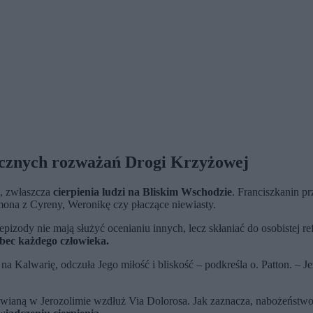
rocznych rozważań Drogi Krzyżowej
, zwłaszcza
cierpienia ludzi na Bliskim Wschodzie
. Franciszkanin pr
ona z Cyreny, Weronikę czy płaczące niewiasty.
dy nie mają służyć ocenianiu innych, lecz skłaniać do osobistej refle
bec każdego człowieka.
a Kalwarię, odczuła Jego miłość i bliskość – podkreśla o. Patton. – J
rawianą w Jerozolimie wzdłuż Via Dolorosa. Jak zaznacza, nabożeńs