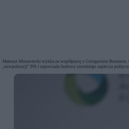
Mateusz Morawiecki wyklucza współpracę z Grzegorzem Braunem, ws
„suwpolizacji” PiS i zapowiada budowę szerokiego zaplecza politycz