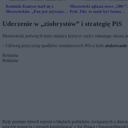
Kosiniak-Kamysz starł się z
Morawiecki ogłasza nowe „500+”.
Morawieckim. „Pan jest używany
Prof. Flis: to może być forma
przez premiera jako tarcza”
samokrytyki
Uderzenie w „ziobrystów” i strategię PiS
Morawiecki poświęcił dużo miejsca krytyce części własnego obozu p
– Główną przyczyną spadków sondażowych PiS-u było
atakowanie
Reklama
Reklama
Były premier mówił wprost o błędach polityków związanych z dawną 
procent poparcia i musieli kandydować z list Prawa i Sprawiedliwości,