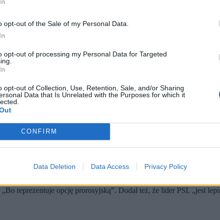
In
o opt-out of the Sale of my Personal Data.
In
to opt-out of processing my Personal Data for Targeted
ing.
In
o opt-out of Collection, Use, Retention, Sale, and/or Sharing
ersonal Data that Is Unrelated with the Purposes for which it
arek Delmanowicz / PAP)
lected.
Out
aunem i wskazuje Władysława Kosiniaka-Kamysza jako bliższego
bku PiS” i wpływ na spadki poparcia.
ego zaplecza, które ma pomóc odzyskać wyborców z centrum.
CONFIRM
ednoznacznie wykluczył możliwość współpracy z liderem Konfederacj
Data Deletion
Data Access
Privacy Policy
icepremiera Władysława Kosiniaka-Kamysza. –
Zdecydowanie do Wła
„Bo reprezentuje opcję prorosyjską”. Dodał też, że lider PSL „jest lep