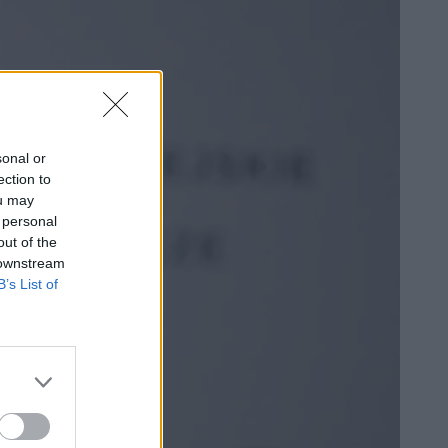
sonal or
ection to
ou may
 personal
out of the
 downstream
B’s List of