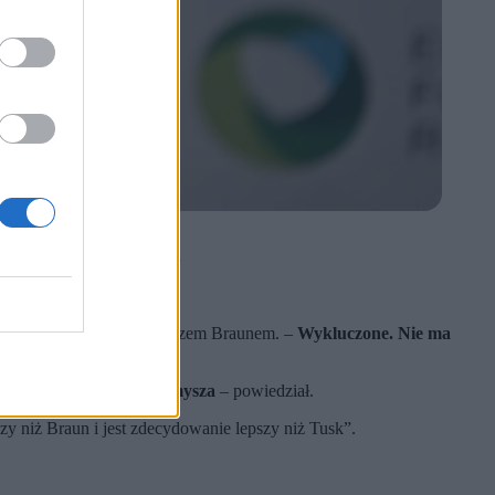
 partnera politycznego.
i Korony Polskiej Grzegorzem Braunem. –
Wykluczone. Nie ma
dysława Kosiniaka-Kamysza
– powiedział.
szy niż Braun i jest zdecydowanie lepszy niż Tusk”.