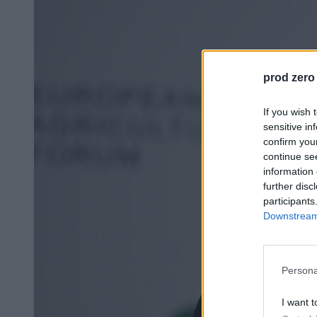
prod zero
If you wish 
sensitive in
confirm you
continue se
information 
further disc
participants
Downstream 
Persona
I want t