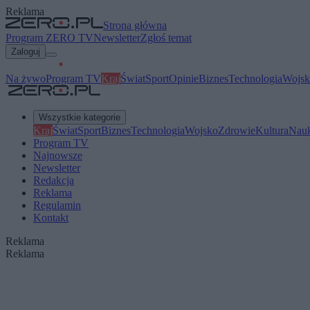
Reklama
Strona główna
Program ZERO TV
Newsletter
Zgłoś temat
Zaloguj
Na żywo
Program TV
Kraj
Świat
Sport
Opinie
Biznes
Technologia
Wojsk
Wszystkie kategorie
Kraj
Świat
Sport
Biznes
Technologia
Wojsko
Zdrowie
Kultura
Nau
Program TV
Najnowsze
Newsletter
Redakcja
Reklama
Regulamin
Kontakt
Reklama
Reklama