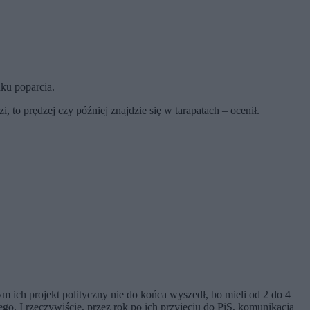
ku poparcia.
zi, to prędzej czy później znajdzie się w tarapatach – ocenił.
ich projekt polityczny nie do końca wyszedł, bo mieli od 2 do 4
ego. I rzeczywiście, przez rok po ich przyjęciu do PiS, komunikacja