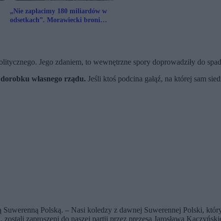
„Nie zapłacimy 180 miliardów w
odsetkach”. Morawiecki broni
programu „SAFE 0 proc.”
olitycznego. Jego zdaniem, to wewnętrzne spory doprowadziły do spad
 dorobku własnego rządu.
Jeśli ktoś podcina gałąź, na której sam sied
Suwerenną Polską. – Nasi koledzy z dawnej Suwerennej Polski, którym 
 zostali zaproszeni do naszej partii przez prezesa Jarosława Kaczyński