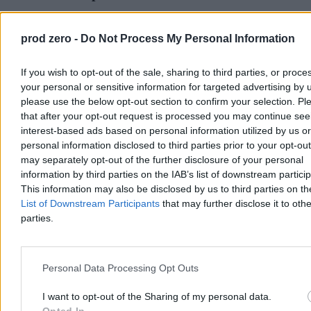
Klub parlamentarny Tiszy Petera Magyara wybrał w sobotę Andrasa
Bakę, byłego prezesa węgierskiego Sądu Najwyższego, na
prod zero -
Do Not Process My Personal Information
kandydata na prezydenta kraju. Parlament zagłosuje nad nową
głową państwa we wtorek 11 sierpnia. Fidesz zapowiedział bojkot
głosowania.
If you wish to opt-out of the sale, sharing to third parties, or proce
your personal or sensitive information for targeted advertising by 
please use the below opt-out section to confirm your selection. Pl
that after your opt-out request is processed you may continue see
Aleksandra Cieślik
interest-based ads based on personal information utilized by us or
Dzisiaj 16:19
personal information disclosed to third parties prior to your opt-ou
3 min
may separately opt-out of the further disclosure of your personal
Reklama
Reklama
information by third parties on the IAB’s list of downstream partici
This information may also be disclosed by us to third parties on t
List of Downstream Participants
that may further disclose it to othe
parties.
Personal Data Processing Opt Outs
I want to opt-out of the Sharing of my personal data.
Opted In