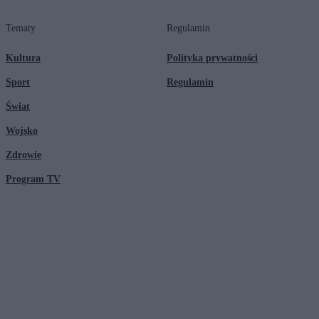
Tematy
Regulamin
Kultura
Polityka prywatności
Sport
Regulamin
Świat
Wojsko
Zdrowie
Program TV
© 2026 Kanał Zero Spółka Akcyjna