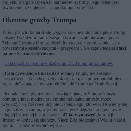
projektu Stargate OpenAI i partnerów tej firmy. Jego celem jest
stworzenie rozległej sieci „superkomputerów” AI.
Okrutne groźby Trumpa
W nocy z wtorku na środę wygasa kolejne ultimatum, jakie Trump
postawił władzom Iranu. Zażądał otwarcia zablokowanej przez
Teheran Cieśniny Ormuz. Jeżeli Iran tego nie zrobi, spotka się z
poważnymi konsekwencjami – prezydent USA zapowiedział
ataki
na mosty oraz elektrownie.
„Cała cywilizacja umrze dziś w nocy”. Trump grozi Iranowi
„Cała cywilizacja umrze dziś w nocy
i nigdy nie zostanie
przywrócona. Nie chcę, żeby tak się stało, ale prawdopodobnie tak
się stanie” – napisał we wtorek Donald Trump na Truth Social.
„Jednak teraz, gdy mamy całkowitą zmianę reżimu, w którym
dominują inne, mądrzejsze i mniej radykalne umysły, może
wydarzyć się coś rewolucyjnie wspaniałego, kto wie? Dowiemy się
tego dziś wieczorem, w jednym z najważniejszych momentów w
długiej i złożonej historii świata.
47 lat wymuszeń,
korupcji i
śmierci w końcu się skończy. Niech Bóg błogosławi Wielki Naród
Iranu!” – dodał w swoim wpisie.