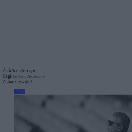
Źródło:
Zero.pl
Tagi:
Iran
Stany Zjednoczone
Zobacz również
Świat