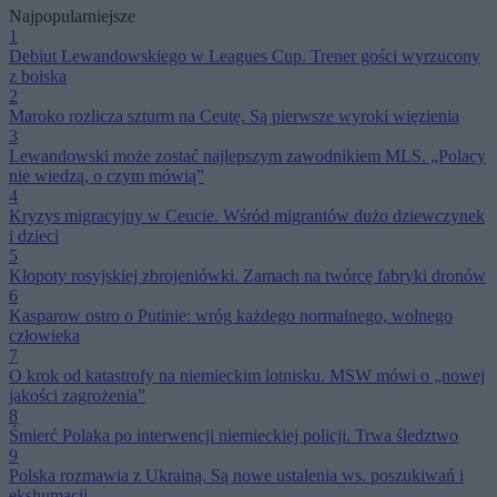
Najpopularniejsze
1
Debiut Lewandowskiego w Leagues Cup. Trener gości wyrzucony
z boiska
2
Maroko rozlicza szturm na Ceutę. Są pierwsze wyroki więzienia
3
Lewandowski może zostać najlepszym zawodnikiem MLS. „Polacy
nie wiedzą, o czym mówią”
4
Kryzys migracyjny w Ceucie. Wśród migrantów dużo dziewczynek
i dzieci
5
Kłopoty rosyjskiej zbrojeniówki. Zamach na twórcę fabryki dronów
6
Kasparow ostro o Putinie: wróg każdego normalnego, wolnego
człowieka
7
O krok od katastrofy na niemieckim lotnisku. MSW mówi o „nowej
jakości zagrożenia”
8
Śmierć Polaka po interwencji niemieckiej policji. Trwa śledztwo
9
Polska rozmawia z Ukrainą. Są nowe ustalenia ws. poszukiwań i
ekshumacji