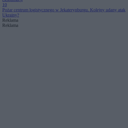
10
Pożar centrum logistycznego w Jekaterynburgu. Kolejny udany atak
Ukrainy?
Reklama
Reklama