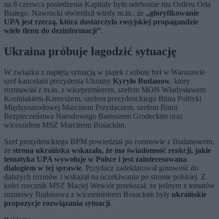
na 8 czerwca posiedzenia Kapituły było odebranie mu Orderu Orła
Białego. Nawrocki stwierdził wtedy m.in., że
„gloryfikowanie
UPA jest rzeczą, która dostarczyła rosyjskiej propagandzie
wiele tlenu do dezinformacji”
.
Ukraina próbuje łagodzić sytuację
W związku z napiętą sytuacją w piątek i sobotę był w Warszawie
szef kancelarii prezydenta Ukrainy
Kyryło Budanow
, który
rozmawiał z m.in. z wicepremierem, szefem MON Władysławem
Kosiniakiem-Kamyszem, szefem prezydenckiego Biura Polityki
Międzynarodowej Marcinem Przydaczem, szefem Biura
Bezpieczeństwa Narodowego Bartoszem Grodeckim oraz
wiceszefem MSZ Marcinem Bosackim.
Szef prezydenckiego BPM powiedział po rozmowie z Budanowem,
że
strona ukraińska wskazała, że ma świadomość reakcji, jakie
tematyka UPA wywołuje w Polsce i jest zainteresowana
dialogiem w tej sprawie
. Przydacz zadeklarował gotowość do
dalszych rozmów i wskazał na oczekiwania po stronie polskiej. Z
kolei rzecznik MSZ Maciej Wewiór przekazał, że jednym z tematów
rozmowy Budanowa z wiceministrem Bosackim były
ukraińskie
propozycje rozwiązania sytuacji
.