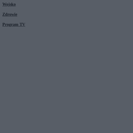
Wojsko
Zdrowie
Program TV
© 2026 Kanał Zero Spółka Akcyjna