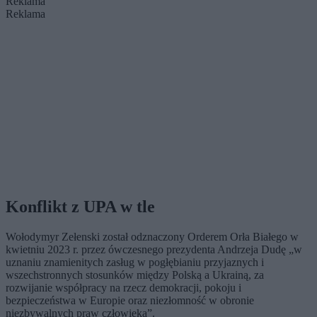
Reklama
Reklama
Konflikt z UPA w tle
Wołodymyr Zełenski został odznaczony Orderem Orła Białego w
kwietniu 2023 r. przez ówczesnego prezydenta Andrzeja Dudę „w
uznaniu znamienitych zasług w pogłębianiu przyjaznych i
wszechstronnych stosunków między Polską a Ukrainą, za
rozwijanie współpracy na rzecz demokracji, pokoju i
bezpieczeństwa w Europie oraz niezłomność w obronie
niezbywalnych praw człowieka”.