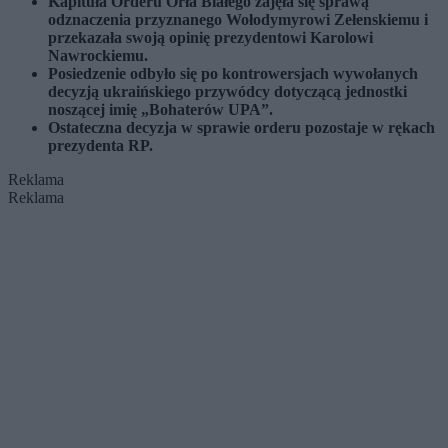
Kapituła Orderu Orła Białego zajęła się sprawą
odznaczenia przyznanego Wołodymyrowi Zełenskiemu i
przekazała swoją opinię prezydentowi Karolowi
Nawrockiemu.
Posiedzenie odbyło się po kontrowersjach wywołanych
decyzją ukraińskiego przywódcy dotyczącą jednostki
noszącej imię „Bohaterów UPA”.
Ostateczna decyzja w sprawie orderu pozostaje w rękach
prezydenta RP.
Reklama
Reklama