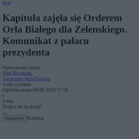
Kraj
Kapituła zajęła się Orderem
Orła Białego dla Zełenskiego.
Komunikat z pałacu
prezydenta
Opracowano przez:
Filip Baczkura
,
Agnieszka Waś-Turecka
4 min czytania
Opublikowano:
08.06.2026 17:59
•
4 min
Dołącz do dyskusji!
Reklama
Reklama
✕