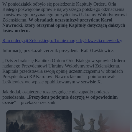
W poniedziałek odbyło się posiedzenie Kapituły Orderu Orła
Białego poświęcone sprawie najwyższego polskiego odznaczenia
państwowego przyznanego prezydentowi Ukrainy Wołodymyrowi
Zełenskiemu.
W obradach uczestniczył prezydent Karol
Nawrocki, który otrzymał opinię Kapituły dotyczącą dalszych
losów orderu.
Rau o decyzji Zełenskiego: To nie mogła być kwestia niewiedzy
Informację przekazał rzecznik prezydenta Rafał Leśkiewicz.
„Dziś zebrała się Kapituła Orderu Orła Białego w sprawie Orderu
nadanego Prezydentowi Ukrainy Wołodymyrowi Zełenskiemu.
Kapituła przedstawiła swoją opinię uczestniczącemu w obradach
Prezydentowi RP Karolowi Nawrockiemu” – poinformował
Leśkiewicz we wpisie opublikowanym w serwisie X.
Jak dodał, ostateczne rozstrzygnięcie nie zapadło podczas
posiedzenia.
„Prezydent podejmie decyzję w odpowiednim
czasie”
– przekazał rzecznik.