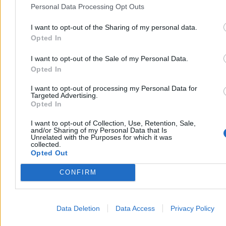
Personal Data Processing Opt Outs
I want to opt-out of the Sharing of my personal data.
Opted In
I want to opt-out of the Sale of my Personal Data.
Opted In
I want to opt-out of processing my Personal Data for
Targeted Advertising.
Opted In
I want to opt-out of Collection, Use, Retention, Sale,
and/or Sharing of my Personal Data that Is
Nowe święta państwowe? Ministerstwo pracuje
Unrelated with the Purposes for which it was
collected.
nad zmianami
Opted Out
Rząd przygotowuje istotne modyfikacje w kalendarzu świąt
CONFIRM
państwowych. Ministerstwo Kultury i Dziedzictwa Narodowego
pracuje nad nową ustawą, która nada formalny charakter rocznicy
Bitwy Warszawskiej oraz rozszerzy symbolikę Dnia Flagi.
Data Deletion
Data Access
Privacy Policy