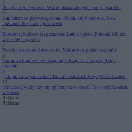
4
Prezydent zdecydował. Wśród ułaskawionych słynny „Staruch”
5
Kapitalizm od pierwszego dnia. „Polak, który uratował Teslę”
ujawnia kulisy swojego sukcesu
6
Bartłomiej Kubkowski przepłynął Bałtyk wpław. Pokonał 160 km
w niecałe 55 godzin
7
Prezydent ułaskawił trzy osoby. Ministrowie podali szczegóły
8
Darmowa kranówka w restauracji? Rząd Tuska wycofał się z
obietnicy
9
„Głupiutka, wystraszona”. Burza po słowach Woydyłło o Świątek
10
Odcięci od wody: czy my myjemy się w rzece? Tak wygląda susza
w Polsce
Reklama
Reklama