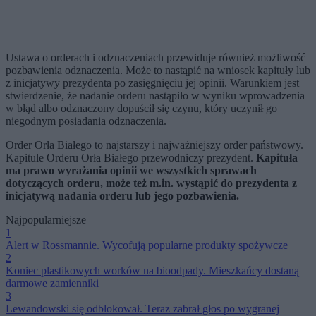
Ustawa o orderach i odznaczeniach przewiduje również możliwość
pozbawienia odznaczenia. Może to nastąpić na wniosek kapituły lub
z inicjatywy prezydenta po zasięgnięciu jej opinii. Warunkiem jest
stwierdzenie, że nadanie orderu nastąpiło w wyniku wprowadzenia
w błąd albo odznaczony dopuścił się czynu, który uczynił go
niegodnym posiadania odznaczenia.
Order Orła Białego to najstarszy i najważniejszy order państwowy.
Kapitule Orderu Orła Białego przewodniczy prezydent.
Kapituła
ma prawo wyrażania opinii we wszystkich sprawach
dotyczących orderu, może też m.in. wystąpić do prezydenta z
inicjatywą nadania orderu lub jego pozbawienia.
Najpopularniejsze
1
Alert w Rossmannie. Wycofują popularne produkty spożywcze
2
Koniec plastikowych worków na bioodpady. Mieszkańcy dostaną
darmowe zamienniki
3
Lewandowski się odblokował. Teraz zabrał głos po wygranej