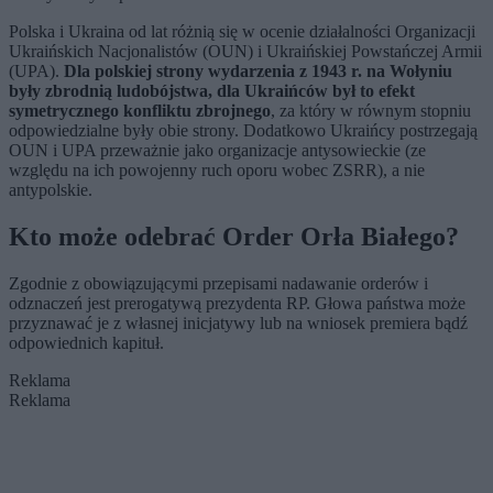
Polska i Ukraina od lat różnią się w ocenie działalności Organizacji
Ukraińskich Nacjonalistów (OUN) i Ukraińskiej Powstańczej Armii
(UPA).
Dla polskiej strony wydarzenia z 1943 r. na Wołyniu
były zbrodnią ludobójstwa, dla Ukraińców był to efekt
symetrycznego konfliktu zbrojnego
, za który w równym stopniu
odpowiedzialne były obie strony. Dodatkowo Ukraińcy postrzegają
OUN i UPA przeważnie jako organizacje antysowieckie (ze
względu na ich powojenny ruch oporu wobec ZSRR), a nie
antypolskie.
Kto może odebrać Order Orła Białego?
Zgodnie z obowiązującymi przepisami nadawanie orderów i
odznaczeń jest prerogatywą prezydenta RP. Głowa państwa może
przyznawać je z własnej inicjatywy lub na wniosek premiera bądź
odpowiednich kapituł.
Reklama
Reklama