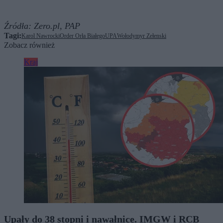
Źródła:
Zero.pl,
PAP
Tagi:
Karol Nawrocki
Order Orła Białego
UPA
Wołodymyr Zełenski
Zobacz również
Kraj
Upały do 38 stopni i nawałnice. IMGW i RCB