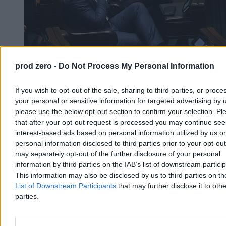
prod zero -
Do Not Process My Personal Information
Konfederacja przygotowuje się do wyborów.
Zaczyna już układać listy
If you wish to opt-out of the sale, sharing to third parties, or proce
your personal or sensitive information for targeted advertising by 
Choć do wyborów parlamentarnych pozostało sporo czasu, w
Konfederacji miała rozpocząć się już rywalizacja o najlepsze
please use the below opt-out section to confirm your selection. Pl
miejsca na listach. Starcie frakcji Krzysztofa Bosaka i Sławomira
that after your opt-out request is processed you may continue see
Mentzena może przesądzić o przyszłej koalicji z PiS.
interest-based ads based on personal information utilized by us or
personal information disclosed to third parties prior to your opt-ou
may separately opt-out of the further disclosure of your personal
information by third parties on the IAB’s list of downstream partici
Agnieszka Waś-Turecka
This information may also be disclosed by us to third parties on t
Dzisiaj 08:22
List of Downstream Participants
that may further disclose it to othe
3 min
parties.
Kraj