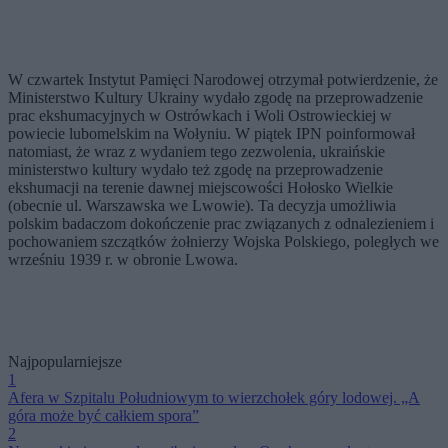
W czwartek Instytut Pamięci Narodowej otrzymał potwierdzenie, że
Ministerstwo Kultury Ukrainy wydało zgodę na przeprowadzenie
prac ekshumacyjnych w Ostrówkach i Woli Ostrowieckiej w
powiecie lubomelskim na Wołyniu. W piątek IPN poinformował
natomiast, że wraz z wydaniem tego zezwolenia, ukraińskie
ministerstwo kultury wydało też zgodę na przeprowadzenie
ekshumacji na terenie dawnej miejscowości Hołosko Wielkie
(obecnie ul. Warszawska we Lwowie). Ta decyzja umożliwia
polskim badaczom dokończenie prac związanych z odnalezieniem i
pochowaniem szczątków żołnierzy Wojska Polskiego, poległych we
wrześniu 1939 r. w obronie Lwowa.
Najpopularniejsze
1
Afera w Szpitalu Południowym to wierzchołek góry lodowej. „A
góra może być całkiem spora”
2