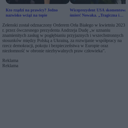
Kto rządzi na prawicy? Jedno
Wiceprezydent USA skomentowa
nazwisko wciąż na topie
śmierć Nowaka. „Tragiczna i
oburzająca”
Zełenski został odznaczony Orderem Orła Białego w kwietniu 2023
r. przez ówczesnego prezydenta Andrzeja Dudę „w uznaniu
znamienitych zasług w pogłębianiu przyjaznych i wszechstronnych
stosunków między Polską a Ukrainą, za rozwijanie współpracy na
rzecz demokracji, pokoju i bezpieczeństwa w Europie oraz
niezłomność w obronie niezbywalnych praw człowieka”.
Reklama
Reklama