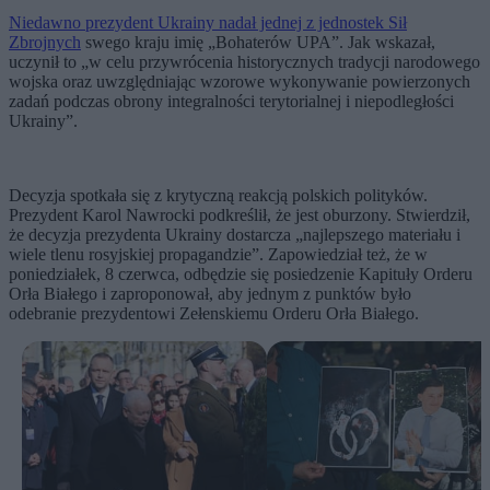
Niedawno prezydent Ukrainy nadał jednej z jednostek Sił
Zbrojnych
swego kraju imię „Bohaterów UPA”. Jak wskazał,
uczynił to „w celu przywrócenia historycznych tradycji narodowego
wojska oraz uwzględniając wzorowe wykonywanie powierzonych
zadań podczas obrony integralności terytorialnej i niepodległości
Ukrainy”.
Decyzja spotkała się z krytyczną reakcją polskich polityków.
Prezydent Karol Nawrocki podkreślił, że jest oburzony. Stwierdził,
że decyzja prezydenta Ukrainy dostarcza „najlepszego materiału i
wiele tlenu rosyjskiej propagandzie”. Zapowiedział też, że w
poniedziałek, 8 czerwca, odbędzie się posiedzenie Kapituły Orderu
Orła Białego i zaproponował, aby jednym z punktów było
odebranie prezydentowi Zełenskiemu Orderu Orła Białego.