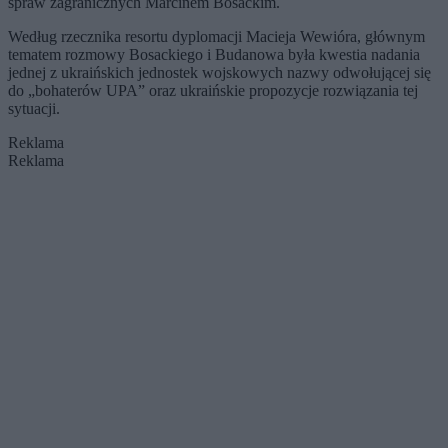
spraw zagranicznych Marcinem Bosackim.
Według rzecznika resortu dyplomacji Macieja Wewióra, głównym
tematem rozmowy Bosackiego i Budanowa była kwestia nadania
jednej z ukraińskich jednostek wojskowych nazwy odwołującej się
do „bohaterów UPA” oraz ukraińskie propozycje rozwiązania tej
sytuacji.
Reklama
Reklama