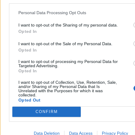
strażacy otrzymali ponad 250 zgłoszeń o zdarzeniach związanych z
pogodą. Jedna osoba została ranna wskutek przewrócenia się
drzewa na samochód.
Personal Data Processing Opt Outs
I want to opt-out of the Sharing of my personal data.
Opted In
Krzysztof Jabłonowski
Dzisiaj 07:27
I want to opt-out of the Sale of my Personal Data.
4 min
Opted In
Reklama
Reklama
I want to opt-out of processing my Personal Data for
Targeted Advertising.
Opted In
I want to opt-out of Collection, Use, Retention, Sale,
and/or Sharing of my Personal Data that Is
Unrelated with the Purposes for which it was
collected.
Opted Out
CONFIRM
Data Deletion
Data Access
Privacy Policy