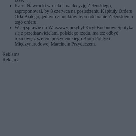
UPA”.
Karol Nawrocki w reakcji na decyzję Zełenskiego,
zaproponował, by 8 czerwca na posiedzeniu Kapituły Orderu
Orła Białego, jednym z punktów było odebranie Zełenskiemu
tego orderu.
W tej sprawie do Warszawy przybył Kirył Budanow. Spotyka
się z przedstawicielami polskiego rządu, ma też odbyć
rozmowę z szefem prezydenckiego Biura Polityki
Międzynarodowej Marcinem Przydaczem.
Reklama
Reklama