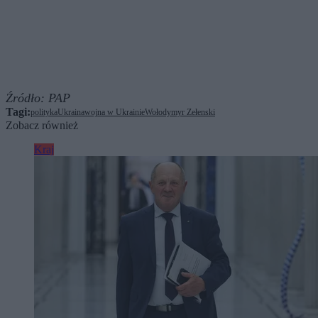
Źródło:
PAP
Tagi:
polityka
Ukraina
wojna w Ukrainie
Wołodymyr Zełenski
Zobacz również
Kraj