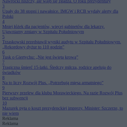
Nawrocki niszczy, ale wajb się zgadza. O roku prezydentury
3
Upały do 38 stopni i nawałnice. IMGW i RCB wydały alerty dla
Polski
4
Mniej łóżek dla pacjentów, więcej gabinetów dla lekarzy.
Ujawniamy zmiany w Szpitalu Południowym
5
Trzaskowski przedstawił wyniki audytu w Szpitalu Południowym.
„Rekordowy dyżur to 110 godzin”
6
Tusk o Giertychu: „Nie jest świętą krową”
7
Tragiczna śmierć 15-latki. Śledczy milczą, rodzice apelują do
świadków
8
Na to liczy Rozwój Plus. „Potrzebują mięsa armatniego”
9
Pierwszy przelew dla klubu Morawieckiego. Na razie Rozwój Plus
bez subwencji
10
Mazurek pyta o koszt prezydenckiej imprezy. Minister: Szczerze, to
nie wiem
Reklama
Reklama