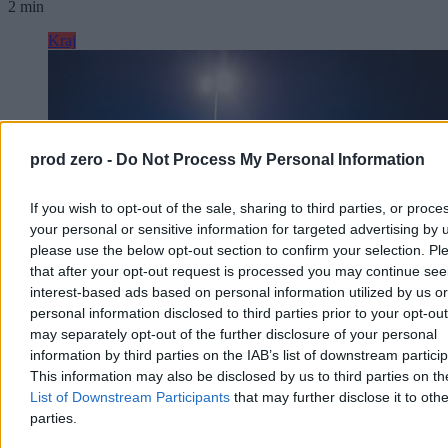
2 min
Kraj
prod zero -
Do Not Process My Personal Information
If you wish to opt-out of the sale, sharing to third parties, or proce
your personal or sensitive information for targeted advertising by 
please use the below opt-out section to confirm your selection. Pl
that after your opt-out request is processed you may continue see
interest-based ads based on personal information utilized by us or
personal information disclosed to third parties prior to your opt-ou
may separately opt-out of the further disclosure of your personal
„Podobno grad miał nawet wielkość pięści”.
information by third parties on the IAB’s list of downstream partici
This information may also be disclosed by us to third parties on t
Burze przeszły przez Warmię i Mazury
List of Downstream Participants
that may further disclose it to othe
Silne gradobicie uszkodziło w czwartek dachy budynków w
parties.
Lubominie – poinformowała straż pożarna. W całym regionie