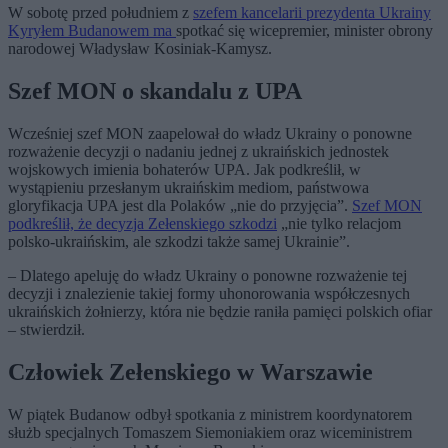
W sobotę przed południem z
szefem kancelarii prezydenta Ukrainy
Kyryłem Budanowem ma
spotkać się wicepremier, minister obrony
narodowej Władysław Kosiniak-Kamysz.
Szef MON o skandalu z UPA
Wcześniej szef MON zaapelował do władz Ukrainy o ponowne
rozważenie decyzji o nadaniu jednej z ukraińskich jednostek
wojskowych imienia bohaterów UPA. Jak podkreślił, w
wystąpieniu przesłanym ukraińskim mediom, państwowa
gloryfikacja UPA jest dla Polaków „nie do przyjęcia”.
Szef MON
podkreślił, że decyzja Zełenskiego szkodzi
„nie tylko relacjom
polsko-ukraińskim, ale szkodzi także samej Ukrainie”.
– Dlatego apeluję do władz Ukrainy o ponowne rozważenie tej
decyzji i znalezienie takiej formy uhonorowania współczesnych
ukraińskich żołnierzy, która nie będzie raniła pamięci polskich ofiar
– stwierdził.
Człowiek Zełenskiego w Warszawie
W piątek Budanow odbył spotkania z ministrem koordynatorem
służb specjalnych Tomaszem Siemoniakiem oraz wiceministrem