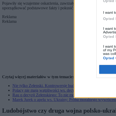
Opted 
Pojawiły się wzajemne oskarżenia, zawrzały media społecznościowe, w
uporządkować podstawowe fakty i pokusić się o ich ocenę.
I want t
Reklama
Opted 
Reklama
I want 
Advertis
Opted 
I want t
of my P
was col
Opted 
Czytaj więcej materiałów w tym temacie:
Nie tylko Zełenski. Kontrowersje budzili również inni kawaler
Polacy nie mają wątpliwości ws. decyzji Zełenskiego. Najnow
Rau o decyzji Zełenskiego: To nie mogła być kwestia niewied
Marek Jurek o apelu ws. Ukrainy: Próba moralnego wywrócenia 
Ludobójstwo czy druga wojna polsko-ukra