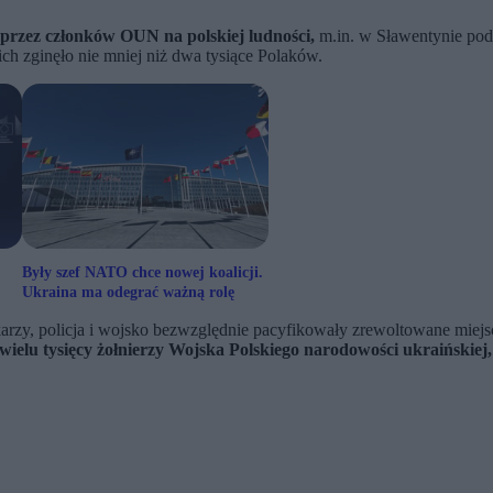
rzez członków OUN na polskiej ludności,
m.in. w Sławentynie po
h zginęło nie mniej niż dwa tysiące Polaków.
Były szef NATO chce nowej koalicji.
Ukraina ma odegrać ważną rolę
arzy, policja i wojsko bezwzględnie pacyfikowały zrewoltowane miejs
wielu tysięcy żołnierzy Wojska Polskiego narodowości ukraińskiej, 