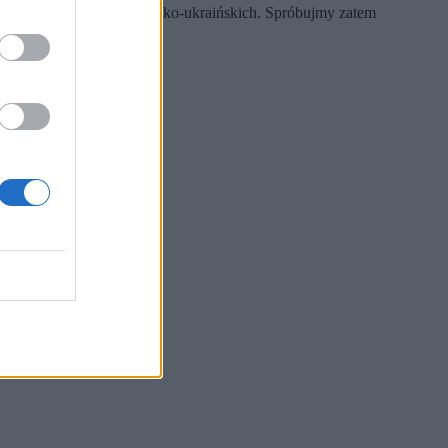
a o przyszłość relacji polsko-ukraińskich. Spróbujmy zatem