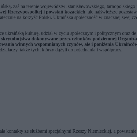
aińską, zaś na terenie województw: stanisławowskiego, tarnopolskieg
owej Rzeczypospolitej i powstań kozackich
, ale najświeższe pozost
atecznie na korzyść Polski. Ukraińska społeczność w znacznej swej czę
jące ukraińską kulturę, udział w życiu społecznym i politycznym oraz d
a, skrytobójstwa dokonywane przez członków podziemnej Organiza
ztowania winnych wspomnianych czynów, ale i poniżenia Ukraińców
iałaczy, także tych, którzy dążyli do pojednania i współpracy.
a kontakty ze służbami specjalnymi Rzeszy Niemieckiej, a powstanie 