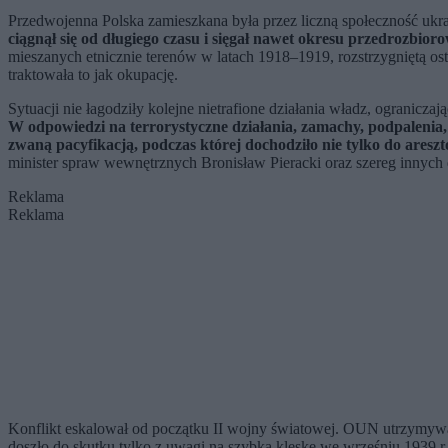
Przedwojenna Polska zamieszkana była przez liczną społeczność ukr
ciągnął się od długiego czasu i sięgał nawet okresu przedrozbior
mieszanych etnicznie terenów w latach 1918–1919, rozstrzygniętą ost
traktowała to jak okupację.
Sytuacji nie łagodziły kolejne nietrafione działania władz, ogranicza
W odpowiedzi na terrorystyczne działania, zamachy, podpaleni
zwaną pacyfikacją, podczas której dochodziło nie tylko do ares
minister spraw wewnętrznych Bronisław Pieracki oraz szereg innych dz
Reklama
Reklama
Konflikt eskalował od początku II wojny światowej. OUN utrzymywał
doszło do skutku tylko z uwagi na szybką klęskę we wrześniu 1939 r.