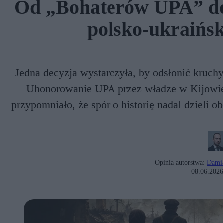
Od „Bohaterów UPA” do 
polsko-ukraińs
Jedna decyzja wystarczyła, by odsłonić kruch
Uhonorowanie UPA przez władze w Kijowie n
przypomniało, że spór o historię nadal dzieli 
Opinia autorstwa:
Dami
08.06.2026