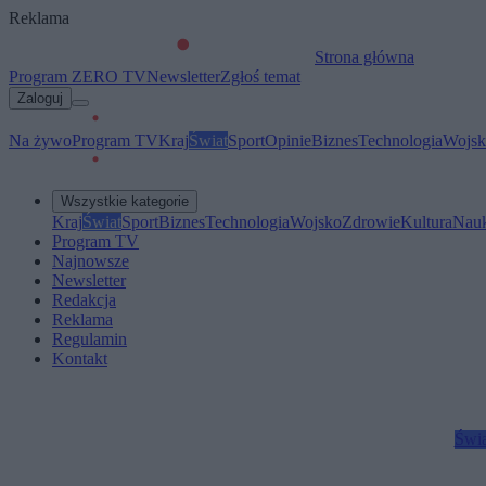
Reklama
Strona główna
Program ZERO TV
Newsletter
Zgłoś temat
Zaloguj
Na żywo
Program TV
Kraj
Świat
Sport
Opinie
Biznes
Technologia
Wojsk
Wszystkie kategorie
Kraj
Świat
Sport
Biznes
Technologia
Wojsko
Zdrowie
Kultura
Nau
Program TV
Najnowsze
Newsletter
Redakcja
Reklama
Regulamin
Kontakt
Świa