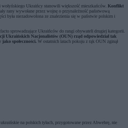
o i wołyńskiego Ukraińcy stanowili większość mieszkańców.
Konflikt
awały rany wywołane przez wojnę o przynależność państwową
ści była niezadowolona ze znalezienia się w państwie polskim i
e facto sprowadzające Ukraińców do rangi obywateli drugiej kategorii.
cji Ukraińskich Nacjonalistów (OUN) rząd odpowiedział tak
 jako społeczności.
W ostatnich latach pokoju z rąk OUN zginął
ukraińskie na polskich tyłach, przygotowane przez Abwehrę, nie