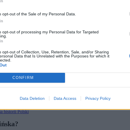
In
 których napięcie sięga zenitu, wreszcie zaczęto nawet stawiać pytani
o opt-out of the Sale of my Personal Data.
In
to opt-out of processing my Personal Data for Targeted
ing.
In
o opt-out of Collection, Use, Retention, Sale, and/or Sharing
ersonal Data that Is Unrelated with the Purposes for which it
lected.
Out
CONFIRM
zy Orderu Orła Białego
Data Deletion
Data Access
Privacy Policy
szy sondaż
zy
historii Polski
ińska?