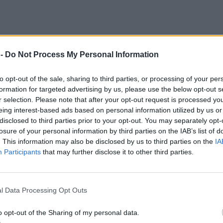
 -
Do Not Process My Personal Information
to opt-out of the sale, sharing to third parties, or processing of your per
formation for targeted advertising by us, please use the below opt-out s
r selection. Please note that after your opt-out request is processed y
eing interest-based ads based on personal information utilized by us or
disclosed to third parties prior to your opt-out. You may separately opt-
losure of your personal information by third parties on the IAB’s list of
ów. Gloryfikacja morderców w czasie wojny z Rosją pokazuje, że u
. This information may also be disclosed by us to third parties on the
IA
ków z Wołynia i Galicji. Masakry całych wsi, tortury, gwałty i 
Participants
that may further disclose it to other third parties.
aje, że „nie czas na historię”, prawdziwego porozumienia nie będ
 z jednostek Sił Zbrojnych Ukrainy walczących z rosyjską agresją im
l Data Processing Opt Outs
ajęły stanowisko w tej sprawie.
rategia równowagi”
o opt-out of the Sharing of my personal data.