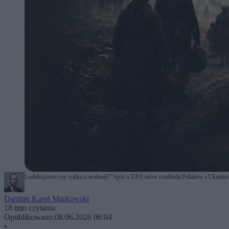
Ludobójstwo czy walka o wolność? Spór o UPA znów rozdziela Polaków i Ukraińców
Damian Karol Markowski
18 min czytania
Opublikowano:
08.06.2026 06:04
•