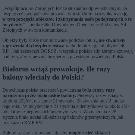
„Współpraca Sił Zbrojnych RP ze służbami odpowiedzialnymi za
bezpieczeństwo państwa pozwala tym służbom na szybką reakcję,
w tym przejęcia obiektów i zatrzymania osób podejrzanych o te
incydenty”
– podkreśliło Dowództwo Operacyjne Rodzajów Sił
Zbrojnych w swoim komunikacie.
Obiekty były ściśle monitorowane podczas lotu i
„nie stwarzały
zagrożenia
dla bezpieczeństwa
ruchu lotniczego ani obywateli
RP”. Jak zaznaczył DORSZ, wszystkie polskie siły zbrojne czuwają
nad tym, aby zapewnić bezpieczną przestrzeń powietrzną Polski.
Białoruś wciąż prowokuje. Ile razy
balony wleciały do Polski?
Dotychczas polska przestrzeń powietrzna
była cztery razy
naruszona przez białoruskie balony.
Pierwszy raz wleciały w
grudniu 2025 r., następnie 21 stycznia, 28 stycznia oraz 2 lutego
tego roku. W incydencie z 21 stycznia zidentyfikowano około 150
obiektów szpiegowskich/przemytniczych. W zdarzenia z 28
stycznia brało udział kilkadziesiąt balonów przemytniczych, jak
przekazało RMF FM.
Balony są skonstruowane tak, aby
mogły lecieć kilkaset