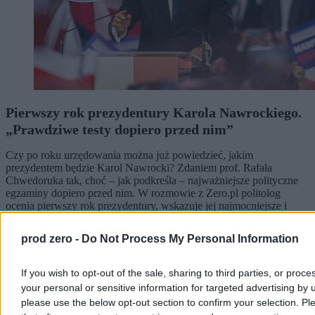
Pierwszy rok prezydentury Karola Nawrockiego.
„Prawdziwe testy dopiero przed nim”
Czy po roku urzędowania można już powiedzieć, jakim
prezydentem będzie Karol Nawrocki? Zdaniem prof. Rafała
Chwedoruka tak, choć – jak podkreśla – najważniejsze polityczne
egzaminy dopiero przed nim. W rozmowie z Zero.pl politolog
ocenia pierwszy rok prezydentury, wskazuje jej najmocniejsze i
najsłabsze momenty oraz kreśli scenariusze na kolejne lata.
prod zero -
Do Not Process My Personal Information
If you wish to opt-out of the sale, sharing to third parties, or proce
Bartosz Michalski
Dzisiaj 09:49
your personal or sensitive information for targeted advertising by 
14 min
please use the below opt-out section to confirm your selection. Pl
Reklama