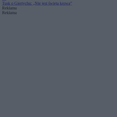
Tusk o Giertychu: „Nie jest świętą krową”
Reklama
Reklama