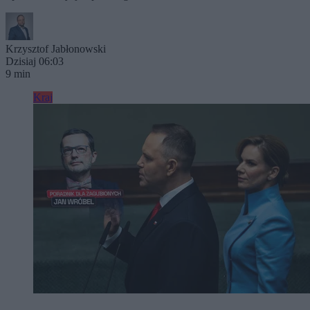
Krzysztof Jabłonowski
Dzisiaj 06:03
9 min
Kraj