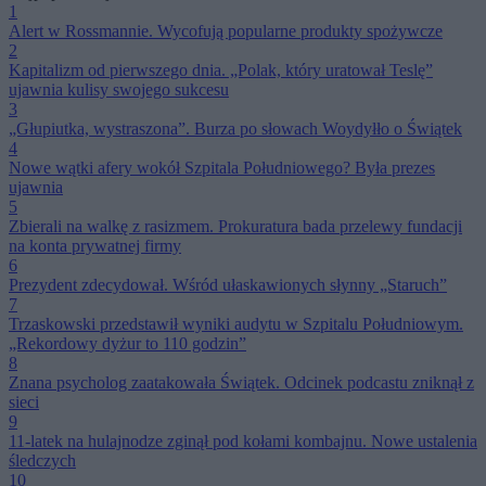
1
Alert w Rossmannie. Wycofują popularne produkty spożywcze
2
Kapitalizm od pierwszego dnia. „Polak, który uratował Teslę”
ujawnia kulisy swojego sukcesu
3
„Głupiutka, wystraszona”. Burza po słowach Woydyłło o Świątek
4
Nowe wątki afery wokół Szpitala Południowego? Była prezes
ujawnia
5
Zbierali na walkę z rasizmem. Prokuratura bada przelewy fundacji
na konta prywatnej firmy
6
Prezydent zdecydował. Wśród ułaskawionych słynny „Staruch”
7
Trzaskowski przedstawił wyniki audytu w Szpitalu Południowym.
„Rekordowy dyżur to 110 godzin”
8
Znana psycholog zaatakowała Świątek. Odcinek podcastu zniknął z
sieci
9
11-latek na hulajnodze zginął pod kołami kombajnu. Nowe ustalenia
śledczych
10