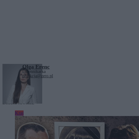
Olga Erenc
Dziennikarka
redakcja@zero.pl
Tagi:
Białoruś
Zobacz również
Kraj