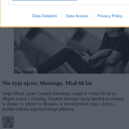
Data Deletion
Data Access
Privacy Policy
Nie żyje ojciec Messiego. Miał 68 lat
Jorge Messi, ojciec Lionela Messiego, zmarł w wieku 68 lat po
długiej walce z chorobą. Ostatnie miesiące życia spędził na zmianę
w domu i w klinice w Rosario, w towarzystwie żony i dzieci –
podała rodzina argentyńskiego piłkarza.