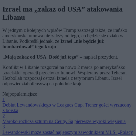
Izrael ma „zakaz od USA” atakowania
Libanu
W jednym z kolejnych wpisów Trump zastrzegł także, że irańsko-
amerykańska umowa nie zależy od tego, co będzie się działo w
Libanie. Podkreślił jednak, że
Izrael „nie będzie już
bombardował” tego kraju
.
„Mają zakaz od USA. Dość już tego”
– napisał prezydent.
Konflikt w Libanie rozgorzał na nowo 2 marca po amerykańsko-
izraelskiej operacji przeciwko Iranowi. Wspierany przez Teheran
Hezbollah rozpoczął ostrzał Izraela z terytorium Libanu. Izrael
odpowiedział ofensywą na południe kraju.
Najpopularniejsze
1
Debiut Lewandowskiego w Leagues Cup. Trener gości wyrzucony
z boiska
2
Maroko rozlicza szturm na Ceutę. Są pierwsze wyroki więzienia
3
Lewandowski może zostać najlepszym zawodnikiem MLS. „Polacy