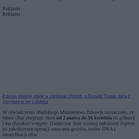
Reklama
Reklama
Europa planuje misję w cieśninie Ormuz, a Donald Trump mówi:
Trzymajcie się z daleka
W oświadczeniu libańskiego Ministerstwa Zdrowia zaznaczono, że
bilans ofiar obejmuje okres
od 2 marca do 16 kwietnia
do północy
i ma charakter wstępny. Ostateczne dane zostaną ogłoszone dopiero
po zakończeniu operacji usuwania gruzów, testów DNA i
identyfikacji ofiar.