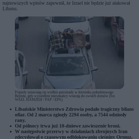
najnowszych wpisów zapewnił, że Izrael nie będzie już atakował
Libanu.
Pojazdy ustawiają się wzdłuż autostrady w kierunku południowego
Bejrutu, gdy wysiedleni mieszkańcy wracają do swoich domów (fot.
WAEL HAMZEH / PAP / EPA)
Libańskie Ministerstwo Zdrowia podało tragiczny bilans
ofiar. Od 2 marca zginęły 2294 osoby, a 7544 odniosły
rany.
Od północy trwa już 10-dniowe zawieszenie broni.
W następstwie przerwy w działaniach zbrojnych Iran
zdecydował o czasowym odblokowaniu cieśniny Ormuz.