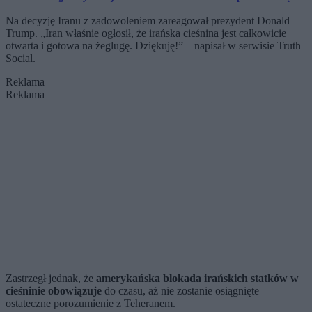
to na żywo [SONDA]
prezesem Kralem
Na decyzję Iranu z zadowoleniem zareagował prezydent Donald
Trump. „Iran właśnie ogłosił, że irańska cieśnina jest całkowicie
otwarta i gotowa na żeglugę. Dziękuję!” – napisał w serwisie Truth
Social.
Reklama
Reklama
Zastrzegł jednak, że
amerykańska blokada irańskich statków w
cieśninie obowiązuje
do czasu, aż nie zostanie osiągnięte
ostateczne porozumienie z Teheranem.