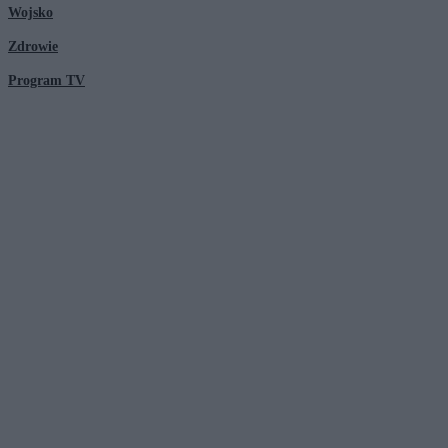
Wojsko
Zdrowie
Program TV
© 2026 Kanał Zero Spółka Akcyjna