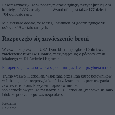
Resort zaznaczył, że w podanym czasie
zginęły przynajmniej 274
kobiety
, a 1223 zostały ranne. Wśród ofiar jest także
177 dzieci
, a
704 odniosło rany.
Ministerstwo dodało, że w ciągu ostatnich 24 godzin zginęło 98
osób, a 359 zostało rannych.
Rozpoczęło się zawieszenie broni
W czwartek prezydent USA Donald Trump ogłosił
10-dniowe
zawieszenie broni w Libanie
, zaczynające się o północy czasu
lokalnego w Tel Awiwie i Bejrucie.
Europejska prawica odwraca się od Trumpa. Trend przybiera na sile
Trump wezwał Hezbollah, wspieraną przez Iran grupę bojowników
w Libanie, która rozpoczęła konflikt z Izraelem, do przestrzegania
zawieszenia broni. Prezydent napisał w mediach
społecznościowych, że ma nadzieję, iż Hezbollah „zachowa się miło
i dobrze podczas tego ważnego okresu”.
Reklama
Reklama