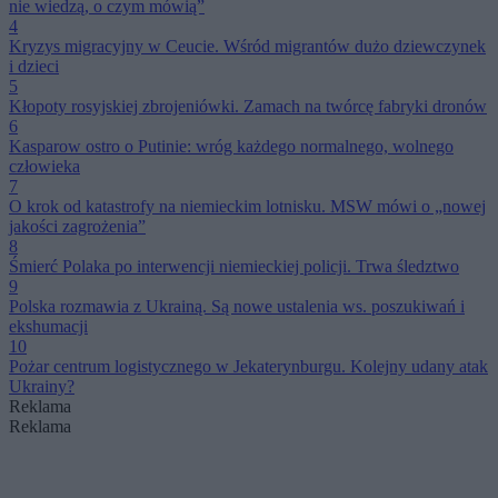
nie wiedzą, o czym mówią”
4
Kryzys migracyjny w Ceucie. Wśród migrantów dużo dziewczynek
i dzieci
5
Kłopoty rosyjskiej zbrojeniówki. Zamach na twórcę fabryki dronów
6
Kasparow ostro o Putinie: wróg każdego normalnego, wolnego
człowieka
7
O krok od katastrofy na niemieckim lotnisku. MSW mówi o „nowej
jakości zagrożenia”
8
Śmierć Polaka po interwencji niemieckiej policji. Trwa śledztwo
9
Polska rozmawia z Ukrainą. Są nowe ustalenia ws. poszukiwań i
ekshumacji
10
Pożar centrum logistycznego w Jekaterynburgu. Kolejny udany atak
Ukrainy?
Reklama
Reklama