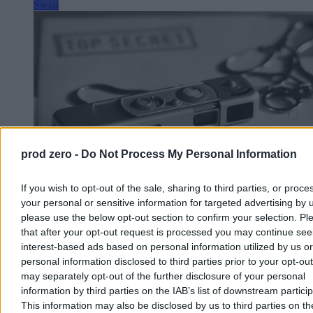
Świat
prod zero -
Do Not Process My Personal Information
If you wish to opt-out of the sale, sharing to third parties, or proce
your personal or sensitive information for targeted advertising by 
please use the below opt-out section to confirm your selection. Pl
Ranking europejskich wywiadów. Polska w
that after your opt-out request is processed you may continue see
pierwszej dziesiątce
interest-based ads based on personal information utilized by us or
personal information disclosed to third parties prior to your opt-ou
Wielka Brytania ma najlepszy wywiad w Europie, a Polska znalazła
may separately opt-out of the further disclosure of your personal
się na dziewiątym miejscu – wynika z rankingu francuskiego
information by third parties on the IAB’s list of downstream partici
magazynu „L'Express”. Zestawienie powstało na podstawie ocen 60
ekspertów z 25 krajów. W czołówce znalazły się także Francja,
This information may also be disclosed by us to third parties on t