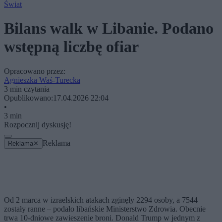
Świat
Bilans walk w Libanie. Podano
wstępną liczbę ofiar
Opracowano przez:
Agnieszka Waś-Turecka
3 min czytania
Opublikowano:
17.04.2026 22:04
•
3 min
Rozpocznij dyskusję!
Reklama
Reklama
✕
Od 2 marca w izraelskich atakach zginęły 2294 osoby, a 7544
zostały ranne – podało libańskie Ministerstwo Zdrowia. Obecnie
trwa 10-dniowe zawieszenie broni. Donald Trump w jednym z