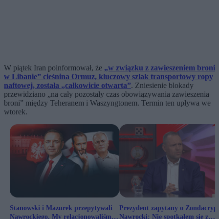
W piątek Iran poinformował, że
„w związku z zawieszeniem broni
w Libanie” cieśnina Ormuz, kluczowy szlak transportowy ropy
naftowej, została „całkowicie otwarta”
. Zniesienie blokady
przewidziano „na cały pozostały czas obowiązywania zawieszenia
broni” między Teheranem i Waszyngtonem. Termin ten upływa we
wtorek.
Stanowski i Mazurek przepytywali
Prezydent zapytany o Zondacrypt
Nawrockiego. My relacjonowaliśmy
Nawrocki: Nie spotkałem się z