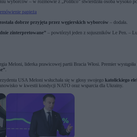
zeniu wyborców – w rozmowie z „Politico” stwierdziła osoba wysoko 
emówienie papieża
została dobrze przyjęta przez węgierskich wyborców
– dodała.
ędnie zinterpretowane”
– powtórzył jeden z sojuszników Le Pen. – Lu
orgia Meloni, liderka prawicowej partii Bracia Włosi. Premier wystąp
ne”
.
rezydenta USA Meloni wsłuchała się w głosy swojego
katolickiego ele
stanowisko w kwestii kondycji NATO oraz wsparcia dla Ukrainy.