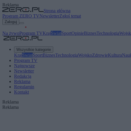
Reklama
Strona główna
Program ZERO TV
Newsletter
Zgłoś temat
Zaloguj
Na żywo
Program TV
Kraj
Świat
Sport
Opinie
Biznes
Technologia
Wojsk
Wszystkie kategorie
Kraj
Świat
Sport
Biznes
Technologia
Wojsko
Zdrowie
Kultura
Nau
Program TV
Najnowsze
Newsletter
Redakcja
Reklama
Regulamin
Kontakt
Reklama
Reklama