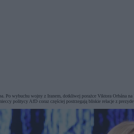
mpa. Po wybuchu wojny z Iranem, dotkliwej porażce Viktora Orbána n
eccy politycy AfD coraz częściej postrzegają bliskie relacje z prezy