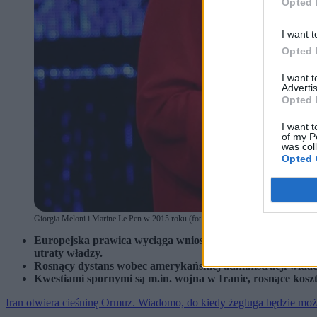
Opted 
I want t
Opted 
I want 
Advertis
Opted 
I want t
of my P
was col
Opted 
Giorgia Meloni i Marine Le Pen w 2015 roku (fot. ALESSANDRO DI MEO / PAP
Europejska prawica wyciąga wnioski m.in. z sytuacji w Bud
utraty władzy.
Rosnący dystans wobec amerykańskiej administracji wida
Kwestiami spornymi są m.in. wojna w Iranie, rosnące koszt
Iran otwiera cieśninę Ormuz. Wiadomo, do kiedy żegluga będzie moż