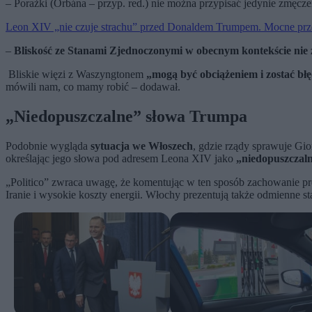
– Porażki (Orbána – przyp. red.) nie można przypisać jedynie zmęc
Leon XIV „nie czuje strachu” przed Donaldem Trumpem. Mocne prz
–
Bliskość ze Stanami Zjednoczonymi w obecnym kontekście nie 
Bliskie więzi z Waszyngtonem
„mogą być obciążeniem i zostać bł
mówili nam, co mamy robić – dodawał.
„Niedopuszczalne” słowa Trumpa
Podobnie wygląda
sytuacja we Włoszech
, gdzie rządy sprawuje Gi
określając jego słowa pod adresem Leona XIV jako
„niedopuszczal
„Politico” zwraca uwagę, że komentując w ten sposób zachowanie p
Iranie i wysokie koszty energii. Włochy prezentują także odmienne 