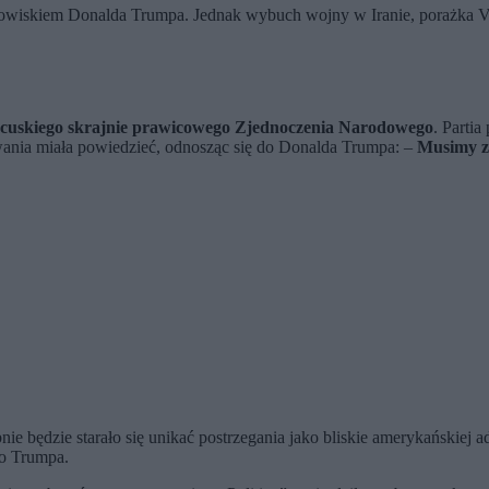
rodowiskiem Donalda Trumpa. Jednak wybuch wojny w Iranie, porażka V
ncuskiego skrajnie prawicowego Zjednoczenia Narodowego
. Parti
ania miała powiedzieć, odnosząc się do Donalda Trumpa: –
Musimy z
ędzie starało się unikać postrzegania jako bliskie amerykańskiej a
ko Trumpa.