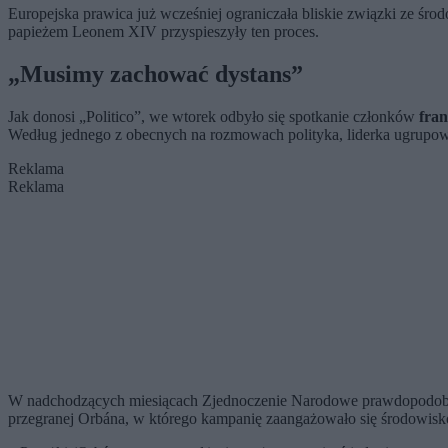
Europejska prawica już wcześniej ograniczała bliskie związki ze ś
papieżem Leonem XIV przyspieszyły ten proces.
„Musimy zachować dystans”
Jak donosi „Politico”, we wtorek odbyło się spotkanie członków
fra
Według jednego z obecnych na rozmowach polityka, liderka ugrupow
Reklama
Reklama
W nadchodzących miesiącach Zjednoczenie Narodowe prawdopodobnie b
przegranej Orbána, w którego kampanię zaangażowało się środowis