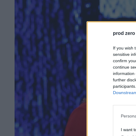
prod zero
If you wish 
sensitive in
confirm you
continue se
information 
further disc
participants
Downstream 
Persona
I want t