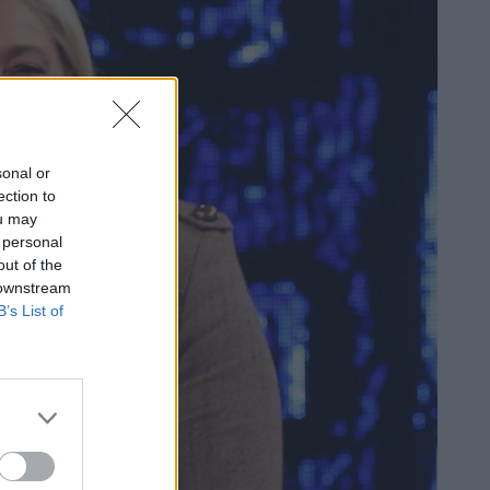
sonal or
ection to
ou may
 personal
out of the
 downstream
B’s List of