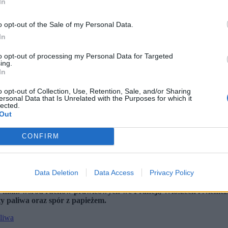
In
o opt-out of the Sale of my Personal Data.
In
to opt-out of processing my Personal Data for Targeted
ing.
In
o opt-out of Collection, Use, Retention, Sale, and/or Sharing
ersonal Data that Is Unrelated with the Purposes for which it
lected.
Out
CONFIRM
/EPA / PAP)
Data Deletion
Data Access
Privacy Policy
apeszcie. Ostentacyjna przyjaźń z Donaldem Trumpem stała się dla
ć m.in. wśród ruchów prawicowych we Francji, Włoszech i Niemcz
y paliwa oraz spór z papieżem.
liwa