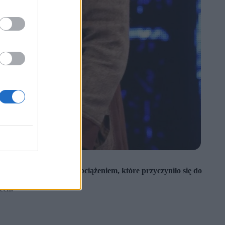
 węgierskiego lidera obciążeniem, które przyczyniło się do
ech.