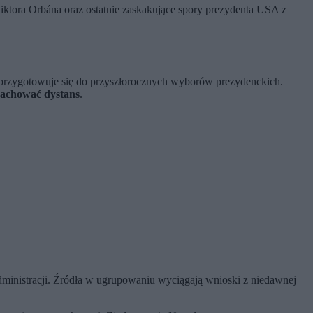
iktora Orbána oraz ostatnie zaskakujące spory prezydenta USA z
a przygotowuje się do przyszłorocznych wyborów prezydenckich.
achować dystans
.
dministracji. Źródła w ugrupowaniu wyciągają wnioski z niedawnej