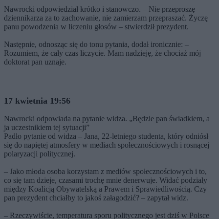
Nawrocki odpowiedział krótko i stanowczo. – Nie przeproszę
dziennikarza za to zachowanie, nie zamierzam przepraszać. Życzę
panu powodzenia w liczeniu głosów – stwierdził prezydent.
Następnie, odnosząc się do tonu pytania, dodał ironicznie: –
Rozumiem, że cały czas liczycie. Mam nadzieję, że chociaż mój
doktorat pan uznaje.
17 kwietnia 19:56
Nawrocki odpowiada na pytanie widza. „Będzie pan świadkiem, a
ja uczestnikiem tej sytuacji”
Padło pytanie od widza – Jana, 22-letniego studenta, który odniósł
się do napiętej atmosfery w mediach społecznościowych i rosnącej
polaryzacji politycznej.
– Jako młoda osoba korzystam z mediów społecznościowych i to,
co się tam dzieje, czasami trochę mnie denerwuje. Widać podziały
między Koalicją Obywatelską a Prawem i Sprawiedliwością. Czy
pan prezydent chciałby to jakoś załagodzić? – zapytał widz.
– Rzeczywiście, temperatura sporu politycznego jest dziś w Polsce