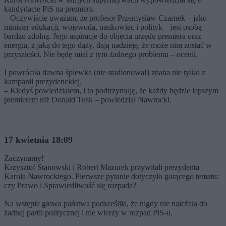
kandydacie PiS na premiera.
– Oczywiście uważam, że profesor Przemysław Czarnek – jako
minister edukacji, wojewoda, naukowiec i polityk – jest osobą
bardzo zdolną. Jego aspiracje do objęcia urzędu premiera oraz
energia, z jaką do tego dąży, dają nadzieję, że może nim zostać w
przyszłości. Nie będę miał z tym żadnego problemu – ocenił.
I powróciła dawna śpiewka (nie stadionowa!) znana nie tylko z
kampanii prezydenckiej.
– Kiedyś powiedziałem, i to podtrzymuję, że każdy będzie lepszym
premierem niż Donald Tusk – powiedział Nawrocki.
17 kwietnia 18:09
Zaczynamy!
Krzysztof Stanowski i Robert Mazurek przywitali prezydenta
Karola Nawrockiego. Pierwsze pytanie dotyczyło gorącego tematu:
czy Prawo i Sprawiedliwość się rozpada?
Na wstępie głowa państwa podkreśliła, że nigdy nie należała do
żadnej partii politycznej i nie wierzy w rozpad PiS-u.