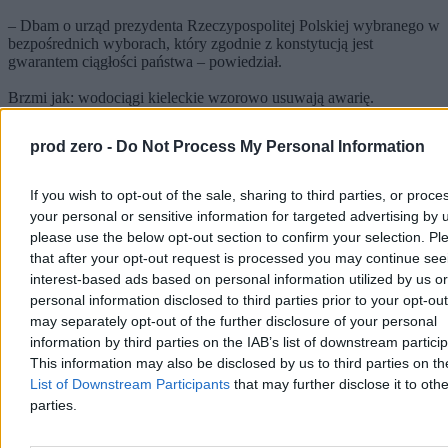
– Dbam o urząd prezydenta Rzeczypospolitej Polskiej wybranego w
bezpośrednich wyborach, który zgodnie z konstytucją jest
gwarantem ciągłości państwa – powiedział.
Brzmi jak: wodociągi kieleckie wzorowo usuwają awarię.
prod zero -
Do Not Process My Personal Information
17 kwietnia 19:11
If you wish to opt-out of the sale, sharing to third parties, or proce
Niebezpieczna decyzja o SAFE
your personal or sensitive information for targeted advertising by 
Karol Nawrocki
nie żałuje decyzji
(swoją drogą na razie nie
please use the below opt-out section to confirm your selection. Pl
wiadomo, czy żałuje jakiejkolwiek!)
o zawetowaniu ustawy o
that after your opt-out request is processed you may continue see
SAFE
. Przekonuje, że decyzja była poprzedzona dogłębną analizą.
interest-based ads based on personal information utilized by us or
A cały mechanizm SAFE, bez ustawowych zabezpieczeń, których
personal information disclosed to third parties prior to your opt-ou
koalicja rządząca nie chciała wprowadzić, byłby
korupcjogenny.
may separately opt-out of the further disclosure of your personal
Zdaniem Krzysztofa Stanowskiego prezydent, przy okazji tej
information by third parties on the IAB’s list of downstream partici
decyzji, być może po raz pierwszy
przestrzelił politycznie.
This information may also be disclosed by us to third parties on t
List of Downstream Participants
that may further disclose it to othe
Zgodnie z badaniem SW Research na zlecenie Zero.pl decyzję o
parties.
wecie ws. SAFE popiera łącznie 36,3 proc. badanych Polaków – w
tym 22 proc. ocenia ją „zdecydowanie pozytywnie”, a 14,3 proc.
„raczej pozytywnie”. Negatywną ocenę wystawia 43,4 proc.