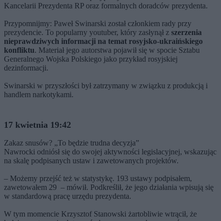
Kancelarii Prezydenta RP oraz formalnych doradców prezydenta.
Przypomnijmy: Paweł Swinarski został członkiem rady przy
prezydencie. To popularny youtuber, który zasłynął z
szerzenia
nieprawdziwych informacji na temat rosyjsko-ukraińskiego
konfliktu
. Materiał jego autorstwa pojawił się w spocie Sztabu
Generalnego Wojska Polskiego jako przykład rosyjskiej
dezinformacji.
Swinarski w przyszłości był zatrzymany w związku z produkcją i
handlem narkotykami.
17 kwietnia 19:42
Zakaz snusów? „To będzie trudna decyzja”
Nawrocki odniósł się do swojej aktywności legislacyjnej, wskazując
na skalę podpisanych ustaw i zawetowanych projektów.
– Możemy przejść też w statystykę. 193 ustawy podpisałem,
zawetowałem 29 – mówił. Podkreślił, że jego działania wpisują się
w standardową pracę urzędu prezydenta.
W tym momencie Krzysztof Stanowski żartobliwie wtrącił, że