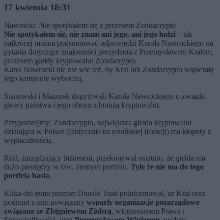
17 kwietnia 18:31
Nawrocki: Nie spotykałem się z prezesem Zondacrypto
Nie spotykałem się, nie znam ani jego, ani jego ludzi
– tak
najkrócej można podsumować odpowiedzi Karola Nawrockiego na
pytania dotyczące znajomości prezydenta z Przemysławem Kralem,
prezesem giełdy kryptowalut Zondacrypto.
Karol Nawrocki nic nie wie też, by Kral lub Zondacrypto wspierały
jego kampanię wyborczą.
Stanowski i Mazurek dopytywali Karola Nawrockiego o związki
głowy państwa i jego obozu z branżą kryptowalut.
Przypomnijmy: Zondacrypto, największa giełda kryptowalut
działająca w Polsce (faktycznie na estońskiej licencji) ma kłopoty z
wypłacalnością.
Kral, zarządzający biznesem, przekonywał ostatnio, że giełda ma
dużo pieniędzy w tzw. zimnym portfelu.
Tyle że nie ma do tego
portfela hasła.
Kilka dni temu premier Donald Tusk poinformował, że Kral oraz
podmiot z nim powiązany
wsparły organizacje pozarządowe
związane ze Zbigniewem Ziobrą
, wiceprezesem Prawa i
Sprawiedliwości, oraz
Przemysławem Wiplerem
, posłem