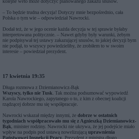
kolejne weto może dotyczyć planowanego zakazu snusów.
– To będzie trudna decyzja! Dotyczy mnie bezpośrednio, cała
Polska o tym wie – odpowiedział Nawrocki.
Dodał też, że w jego ocenie każda decyzja w tej sprawie byłaby
interpretowana politycznie. – Nawet gdyby były warunki, żebym
nie podpisywał tej ustawy zakazującej snusów, to jakiej decyzji bym
nie podjął, to wszyscy powiedzieliby, że zrobiłem to w swoim
interesie – powiedział prezydent.
17 kwietnia 19:35
Długa rozmowa z Dziemianowicz-Bąk
Wszyscy, tylko nie Tusk
. Tak można podsumować wypowiedź
Karola Nawrockiego, zapytanego o to, z kim z obecnej koalicji
rządzącej dobrze mu się współpracuje.
Nawrocki wskazał między innymi, że
dobrze w ostatnich
tygodniach współpracowało mu się z Agnieszką Dziemianowicz-
Bąk
, minister rodziny. Nawrocki nie ukrywa, że jej podejście miało
wpływ na podpis pod ustawą nowelizującą
uprawnienia
Państwowej Inspekcji Pracy
. Prezydent z ministrą długo