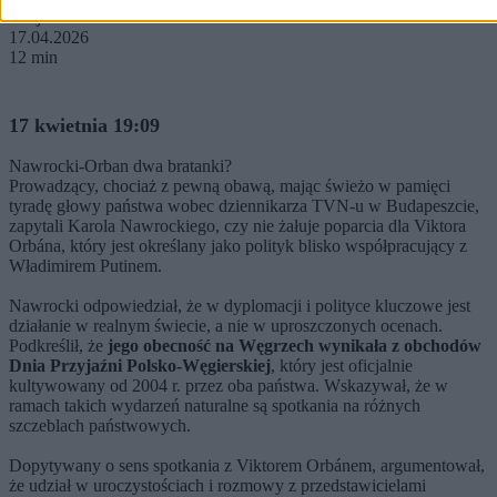
Kasjan Owsianko
17.04.2026
12 min
17 kwietnia 19:09
Nawrocki-Orban dwa bratanki?
Prowadzący, chociaż z pewną obawą, mając świeżo w pamięci
tyradę głowy państwa wobec dziennikarza TVN-u w Budapeszcie,
zapytali Karola Nawrockiego, czy nie żałuje poparcia dla Viktora
Orbána, który jest określany jako polityk blisko współpracujący z
Władimirem Putinem.
Nawrocki odpowiedział, że w dyplomacji i polityce kluczowe jest
działanie w realnym świecie, a nie w uproszczonych ocenach.
Podkreślił, że
jego obecność na Węgrzech wynikała z obchodów
Dnia Przyjaźni Polsko-Węgierskiej
, który jest oficjalnie
kultywowany od 2004 r. przez oba państwa. Wskazywał, że w
ramach takich wydarzeń naturalne są spotkania na różnych
szczeblach państwowych.
Dopytywany o sens spotkania z Viktorem Orbánem, argumentował,
że udział w uroczystościach i rozmowy z przedstawicielami