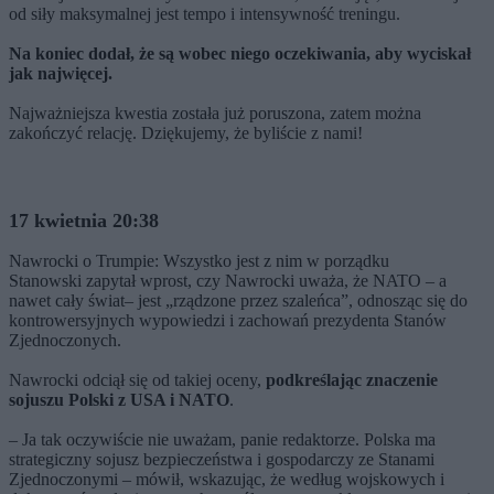
od siły maksymalnej jest tempo i intensywność treningu.
Na koniec dodał, że są wobec niego oczekiwania, aby wyciskał
jak najwięcej.
Najważniejsza kwestia została już poruszona, zatem można
zakończyć relację. Dziękujemy, że byliście z nami!
17 kwietnia 20:38
Nawrocki o Trumpie: Wszystko jest z nim w porządku
Stanowski zapytał wprost, czy Nawrocki uważa, że NATO – a
nawet cały świat– jest „rządzone przez szaleńca”, odnosząc się do
kontrowersyjnych wypowiedzi i zachowań prezydenta Stanów
Zjednoczonych.
Nawrocki odciął się od takiej oceny,
podkreślając znaczenie
sojuszu Polski z USA i NATO
.
– Ja tak oczywiście nie uważam, panie redaktorze. Polska ma
strategiczny sojusz bezpieczeństwa i gospodarczy ze Stanami
Zjednoczonymi – mówił, wskazując, że według wojskowych i