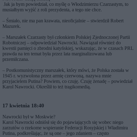
Jak ja bym powiedział, co myślę o Włodzimierzu Czarzastym, to
musiałbym wyjść z roli prezydenta, a tego nie chce.
– Śmiało, nie ma pan krawata, nieoficjalnie – stwierdził Robert
Mazurek.
– Marszałek Czarzasty był członkiem Polskiej Zjednoczonej Partii
Robotniczej – odpowiedział Nawrocki. Nawiązał również do
kwestii pamięci o zbrodni katyńskiej, wskazując, że w czasach PRL
prawda na ten temat była przez lata marginalizowana lub
przemilczana.
– Postkomunistyczny marszałek, który mówi, że Polska została w
1945 r. wyzwolona przez armię czerwoną, nazywa mnie
przyjacielem Putina? Powiem, co czuję. Czuję żenadę – powiedział
Karol Nawrocki. Określił to też tragikomedią.
17 kwietnia 18:40
Nawrocki był w Moskwie?
Karol Nawrocki odniósł się do pojawiających się wobec niego
zarzutów o rzekome wspieranie Federacji Rosyjskiej i Władimira
Putina, podkreślając, że są one – jego zdaniem – często