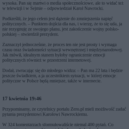
wysoka. Pan się martwi o media społecznościowe, ale to widać też
w telewizji i w Sejmie – odpowiedział Karol Nawrocki.
Podkreślił, że jego celem jest dążenie do zmniejszenia napięć
politycznych. – Punktem dojścia dla nas, i wierzę, że to się uda, ja
nie rezygnuję ze swojego planu, jest zakończenie wojny polsko-
polskiej – stwierdził prezydent.
Zaznaczył jednocześnie, że proces ten nie jest prosty i wymaga
czasu oraz świadomości sytuacji wewnętrznej i międzynarodowej.
Jak mówił, idealnym stanem byłoby ograniczenie emocji
politycznych również w przestrzeni internetowej.
Dodał, zwracając się do młodego widza: – Pan ma 22 lata i będzie
jeszcze świadkiem, a ja uczestnikiem sytuacji, w której emocje
polityczne w Polsce będą mniejsze, także w internecie.
17 kwietnia 19:46
Przypominamy, że czytelnicy portalu Zero.pl mieli możliwość zadać
pytania prezydentowi Karolowi Nawrockiemu.
W 324 komentarzach sformułowaliście niemal 400 pytań. Co