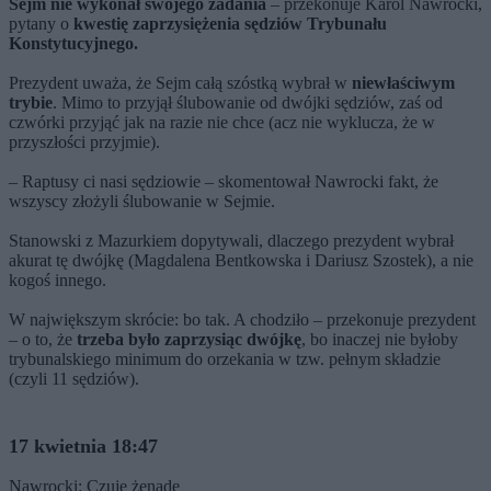
Sejm nie wykonał swojego zadania
– przekonuje Karol Nawrocki,
pytany o
kwestię zaprzysiężenia sędziów Trybunału
Konstytucyjnego.
Prezydent uważa, że Sejm całą szóstką wybrał w
niewłaściwym
trybie
. Mimo to przyjął ślubowanie od dwójki sędziów, zaś od
czwórki przyjąć jak na razie nie chce (acz nie wyklucza, że w
przyszłości przyjmie).
– Raptusy ci nasi sędziowie – skomentował Nawrocki fakt, że
wszyscy złożyli ślubowanie w Sejmie.
Stanowski z Mazurkiem dopytywali, dlaczego prezydent wybrał
akurat tę dwójkę (Magdalena Bentkowska i Dariusz Szostek), a nie
kogoś innego.
W największym skrócie: bo tak. A chodziło – przekonuje prezydent
– o to, że
trzeba było zaprzysiąc dwójkę
, bo inaczej nie byłoby
trybunalskiego minimum do orzekania w tzw. pełnym składzie
(czyli 11 sędziów).
17 kwietnia 18:47
Nawrocki: Czuję żenadę