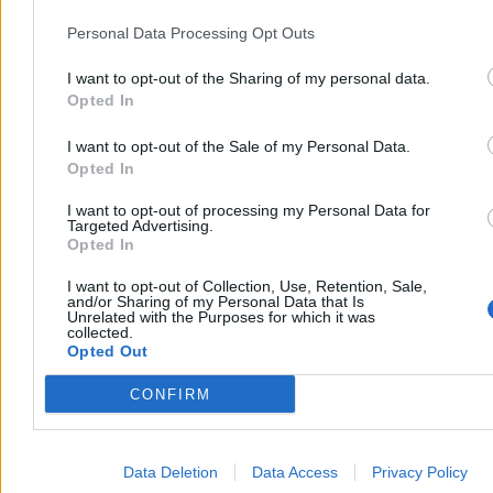
respondentów, z czego aż 30,9 proc. to oceny „zdecydowanie
Personal Data Processing Opt Outs
negatywne”. Co piąty badany – 20,4 proc. – nie ma zdania w tej
sprawie.
I want to opt-out of the Sharing of my personal data.
Kraj
Opted In
I want to opt-out of the Sale of my Personal Data.
Opted In
I want to opt-out of processing my Personal Data for
Targeted Advertising.
Opted In
I want to opt-out of Collection, Use, Retention, Sale,
and/or Sharing of my Personal Data that Is
Unrelated with the Purposes for which it was
collected.
Opted Out
SAFE, ambasadorzy i Trybunał Konstytucyjny.
CONFIRM
Polacy ocenili Karola Nawrockiego
Data Deletion
Data Access
Privacy Policy