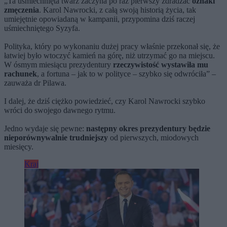
„Ta uśmiechnięta twarz zaczyna po raz pierwszy zdradzać
oznaki
zmęczenia
. Karol Nawrocki, z całą swoją historią życia, tak
umiejętnie opowiadaną w kampanii, przypomina dziś raczej
uśmiechniętego Syzyfa.
Polityka, który po wykonaniu dużej pracy właśnie przekonał się, że
łatwiej było wtoczyć kamień na górę, niż utrzymać go na miejscu.
W ósmym miesiącu prezydentury
rzeczywistość wystawiła mu
rachunek
, a fortuna – jak to w polityce – szybko się odwróciła” –
zauważa dr Pilawa.
I dalej, że dziś ciężko powiedzieć, czy Karol Nawrocki szybko
wróci do swojego dawnego rytmu.
Jedno wydaje się pewne:
następny okres prezydentury będzie
nieporównywalnie trudniejszy
od pierwszych, miodowych
miesięcy.
Kraj