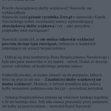
Powrót obowiązkowej służby wojskowej? Nawrocki: nie
wykluczałbym
Stanowski zadał
pytanie czytelnika Zero.pl
o stanowisko Karola
Nawrockiego wobec ewentualnej ustawy wprowadzającej
obowiązkową służbę wojskową
i czy – jako prezydent –
podpisałby takie rozwiązanie?
Nawrocki zaznaczył, że
nie można całkowicie wykluczyć
powrotu do tego typu rozwiązań
, zwłaszcza w kontekście
zmieniającej się sytuacji bezpieczeństwa.
– Odbyła się duża konferencja Biura Bezpieczeństwa Narodowego i
było tam jasne stanowisko w tej materii – mówił. Dodał, że decyzja
zawsze zależałaby od konkretnego projektu ustawy.
Podkreślił również, że trudno odnosić się do przepisów, których
treści się jeszcze nie zna: –
Zasadniczej służby wojskowej nie
można wykluczyć
. Moment, w którym dostałbym taką ustawę,
byłby momentem podejmowania decyzji – powiedział prezydent.
– Sytuacja bezpieczeństwa zmienia się właściwie każdego tygodnia,
o ile nie każdego dnia. Jeśli taka ustawa przeszłaby przez parlament,
nie byłby jej przeciwnikiem – stwierdził Karol Nawrocki