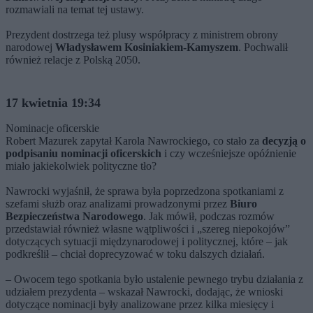
rozmawiali na temat tej ustawy.
Prezydent dostrzega też plusy współpracy z ministrem obrony
narodowej
Władysławem Kosiniakiem-Kamyszem
. Pochwalił
również relacje z Polską 2050.
17 kwietnia 19:34
Nominacje oficerskie
Robert Mazurek zapytał Karola Nawrockiego, co stało za
decyzją o
podpisaniu nominacji oficerskich
i czy wcześniejsze opóźnienie
miało jakiekolwiek polityczne tło?
Nawrocki wyjaśnił, że sprawa była poprzedzona spotkaniami z
szefami służb oraz analizami prowadzonymi przez
Biuro
Bezpieczeństwa Narodowego
. Jak mówił, podczas rozmów
przedstawiał również własne wątpliwości i „szereg niepokojów”
dotyczących sytuacji międzynarodowej i politycznej, które – jak
podkreślił – chciał doprecyzować w toku dalszych działań.
– Owocem tego spotkania było ustalenie pewnego trybu działania z
udziałem prezydenta – wskazał Nawrocki, dodając, że wnioski
dotyczące nominacji były analizowane przez kilka miesięcy i