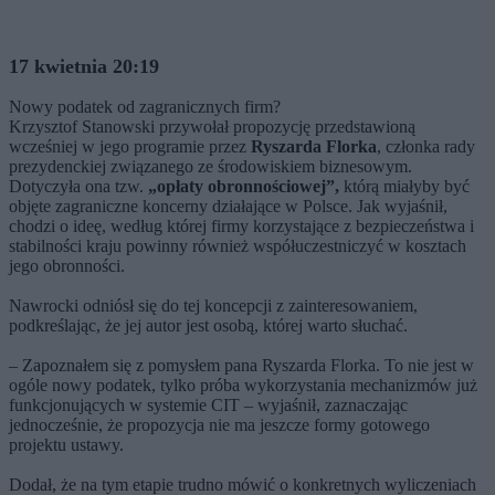
17 kwietnia 20:19
Nowy podatek od zagranicznych firm?
Krzysztof Stanowski przywołał propozycję przedstawioną
wcześniej w jego programie przez
Ryszarda Florka
, członka rady
prezydenckiej związanego ze środowiskiem biznesowym.
Dotyczyła ona tzw.
„opłaty obronnościowej”,
którą miałyby być
objęte zagraniczne koncerny działające w Polsce. Jak wyjaśnił,
chodzi o ideę, według której firmy korzystające z bezpieczeństwa i
stabilności kraju powinny również współuczestniczyć w kosztach
jego obronności.
Nawrocki odniósł się do tej koncepcji z zainteresowaniem,
podkreślając, że jej autor jest osobą, której warto słuchać.
– Zapoznałem się z pomysłem pana Ryszarda Florka. To nie jest w
ogóle nowy podatek, tylko próba wykorzystania mechanizmów już
funkcjonujących w systemie CIT – wyjaśnił, zaznaczając
jednocześnie, że propozycja nie ma jeszcze formy gotowego
projektu ustawy.
Dodał, że na tym etapie trudno mówić o konkretnych wyliczeniach