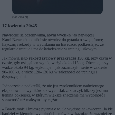
(fot. Zero.pl)
17 kwietnia 20:45
Nawrocki: są oczekiwania, abym wyciskał jak najwięcej
Karol Nawrocki odniósł się również do pytania o swoją formę
fizyczną i rekordy w wyciskaniu na ławeczce, podkreślając, że
regularnie trenuje i ma doświadczenie w treningu siłowym.
Jak mówił, jego
rekord życiowy przekracza 150 kg
, przy czym w
czasie, gdy osiągał ten wynik, ważył około 113 kg. Obecnie, przy
wadze około 94 kg, wykonuje – jak zaznaczył – serie w zakresie
90–100 kg, a także 120–130 kg w zależności od treningu i
dyspozycji dnia.
Jednocześnie podkreślił, że nie jest zwolennikiem nadmiernego
eksponowania wyników siłowych. Jak zaznaczył, bliższy jest mu
trening bokserski, w którym większe znaczenie ma wydolność i
sprawność niż maksymalny ciężar.
– Bawią mnie i śmieszą pytania o to, ile wycisnę na ławeczce. Ja idę
bardziej w kierunku wydolności – mówił, wskazując, że ważniejsze