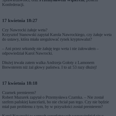
Konfederacji.
17 kwietnia 18:27
Czy Nawrocki żałuje weta?
Krzysztof Stanowski zapytał Karola Nawrockiego, czy żałuje weta
do ustawy, która miała uregulować rynek kryptowalut?
– Ani przez sekundę nie żałuję tego weta i nie żałowałem –
odpowiedział Karol Nawrocki.
Dłużej trwała zatem walka Andrzeja Gołoty z Lamonem
Brewsterem niż żal głowy państwa. I to aż 53 razy dłużej!
17 kwietnia 18:18
Czarnek premierem?
Robert Mazurek zapytał o Przemysława Czarnka. – Nie został
szefem pańskiej kancelarii, bo nie chciał pan tego. Czy nie będzie
miał pan problemu z tym, by w przyszłości został premierem?
Karol Nawrocki w samych superlatywach wypowiedział się o