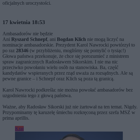
oficjalnych uroczystości.
17 kwietnia 18:53
Ambasadorów nie będzie
Ani
Ryszard Schnepf
, ani
Bogdan Klich
nie mogą liczyć na
nominacje ambasadorskie. Prezydent Karol Nawrocki powtórzył to
po raz
28346
(w przybliżeniu, mogliśmy się pomylić o tysiąc!)
Głowa państwa przekonuje, że chce się porozumieć z ministrem
spraw zagranicznych Radosławem Sikorskim. I nie ma nic
przeciwko powołaniu wielu osób na stanowiska. Ba, część
kandydatów wspieranych przez rząd uważa za rozsądnych. Ale są
pewne granice – i Schnepf oraz Klich są poza tą granicą.
Karol Nawrocki podkreśla: nie można powołać ambasadorów bez
uzgodnienia tego z głową państwa.
Ważne, aby Radosław Sikorski już nie żartował na ten temat. Nigdy.
Przypominamy tę karuzelę śmiechu rozkręconą przez szefa MSZ w
prima aprillis.
Kraj