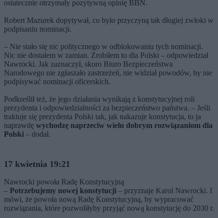
ostatecznie otrzymały pozytywną opinię BBN.
Robert Mazurek dopytywał, co było przyczyną tak długiej zwłoki w
podpisaniu nominacji.
– Nie stało się nic politycznego w odblokowaniu tych nominacji.
Nic nie dostałem w zamian. Zrobiłem to dla Polski – odpowiedział
Nawrocki. Jak zaznaczył, skoro Biuro Bezpieczeństwa
Narodowego nie zgłaszało zastrzeżeń, nie widział powodów, by nie
podpisywać nominacji oficerskich.
Podkreślił też, że jego działania wynikają z konstytucyjnej roli
prezydenta i odpowiedzialności za bezpieczeństwo państwa. – Jeśli
traktuje się prezydenta Polski tak, jak nakazuje konstytucja, to ja
naprawdę
wychodzę naprzeciw wielu dobrym rozwiązaniom dla
Polski
– dodał.
17 kwietnia 19:21
Nawrocki powoła Radę Konstytucyjną
–
Potrzebujemy nowej konstytucji
– przyznaje Karol Nawrocki. I
mówi, że powoła nową Radę Konstytucyjną, by wypracować
rozwiązania, które pozwoliłyby przyjąć nową konstytucję do 2030 r.