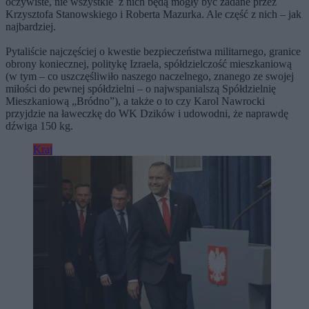
oczywiste, nie wszystkie z nich będą mogły być zadane przez
Krzysztofa Stanowskiego i Roberta Mazurka. Ale część z nich – jak
najbardziej.
Pytaliście najczęściej o kwestie bezpieczeństwa militarnego, granice
obrony koniecznej, politykę Izraela, spółdzielczość mieszkaniową
(w tym – co uszczęśliwiło naszego naczelnego, znanego ze swojej
miłości do pewnej spółdzielni – o najwspanialszą Spółdzielnię
Mieszkaniową „Bródno”), a także o to czy Karol Nawrocki
przyjdzie na ławeczkę do WK Dzików i udowodni, że naprawdę
dźwiga 150 kg.
Kraj