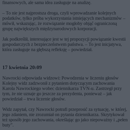
finansowych, ale sama idea zasługuje na analizę.
– To nie jest najprostsza droga, czyli wprowadzanie kolejnych
podatków, tylko próba wykorzystania istniejących mechanizmów –
mówił, wskazując, że rozwiązanie mogłoby objąć ograniczoną
grupę największych międzynarodowych korporacji.
Jak podkreślił, interesujące jest w tej propozycji powiązanie kwestii
gospodarczych z bezpieczeństwem państwa. – To jest inicjatywa,
która zasługuje na głębszą refleksję – powiedział.
17 kwietnia 20:09
Nawrocki odpowiada widzowi: Powodzenia w liczeniu głosów
Kolejny widz zadzwonił z pytaniem dotyczącym zachowania
Karola Nawrockiego wobec dziennikarza TVN-u. Zastrzegł przy
tym, że nie uznaje go jeszcze za prezydenta, ponieważ – jak
powiedział – trwa liczenie głosów.
Widz zapytał, czy Nawrocki potrafi przeprosić za sytuację, w której,
jego zdaniem, nie zrozumiał on pytania dziennikarza. Skrytykował
też sposób jego zachowania, określając go jako niepoważny i „pełen
buty”.