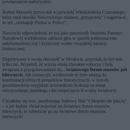
powtarzanym nadużyciem.
Robert Mazurek przywołał wypowiedź Włodzimierza Czarzastego,
który miał określić Nawrockiego mianem „przyjaciela” i sugerować,
że ten „obsługuje Putina w Polsce”.
Nawrocki odpowiedział, że już jako pracownik Instytutu Pamięci
Narodowej wielokrotnie zabierał głos w sposób jednoznacznie
antykomunistyczny i krytyczny wobec rosyjskiej narracji
historycznej.
Dopytywany o swoją obecność w Moskwie, przyznał, że był tam
tylko raz. Wyjaśnił, że wizyta miała charakter roboczy i była
związana z przygotowaniami do...
światowego forum muzeów pól
bitewnych
. Jak zaznaczył, wydarzenie to było okazją do
konfrontacji różnych perspektyw historycznych, w tym do
przedstawienia rosyjskim uczestnikom dyskusji na temat
rzeczywistego przebiegu i dat rozpoczęcia II wojny światowej.
Chciałoby się rzec, parafrazując kultowy film "Chłopaki nie płaczą"
– a jak będzie chciał pojechać na światowe forum muzeów
bitewnych, to zabierzcie go na światowe forum muzeum
bitewnych!