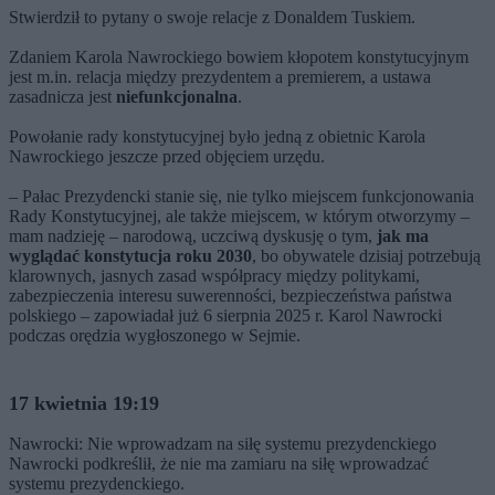
Stwierdził to pytany o swoje relacje z Donaldem Tuskiem.
Zdaniem Karola Nawrockiego bowiem kłopotem konstytucyjnym
jest m.in. relacja między prezydentem a premierem, a ustawa
zasadnicza jest
niefunkcjonalna
.
Powołanie rady konstytucyjnej było jedną z obietnic Karola
Nawrockiego jeszcze przed objęciem urzędu.
– Pałac Prezydencki stanie się, nie tylko miejscem funkcjonowania
Rady Konstytucyjnej, ale także miejscem, w którym otworzymy –
mam nadzieję – narodową, uczciwą dyskusję o tym,
jak ma
wyglądać konstytucja roku 2030
, bo obywatele dzisiaj potrzebują
klarownych, jasnych zasad współpracy między politykami,
zabezpieczenia interesu suwerenności, bezpieczeństwa państwa
polskiego – zapowiadał już 6 sierpnia 2025 r. Karol Nawrocki
podczas orędzia wygłoszonego w Sejmie.
17 kwietnia 19:19
Nawrocki: Nie wprowadzam na siłę systemu prezydenckiego
Nawrocki podkreślił, że nie ma zamiaru na siłę wprowadzać
systemu prezydenckiego.