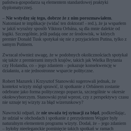
państwa-gospodarza są elementem standardowej praktyki
dyplomatycznej.
–
Nie wstydzę się tego, dobrze że z nim porozmawiałem
.
Natomiast te implikacje (widać ten doktorat! - red.), że ja wsparłem
w jakiś wyraźny sposób Viktora Orbána, są dla mnie dalekie od
logiki. Szczególnie, jeśli padają one ze środowisk, w których
premier Donald Tusk spotykał się nie z przyjacielem Putina, tylko z
samym Putinem.
Zwracał również uwagę, że w podobnych okolicznościach spotykał
się także z premierami innych krajów, takich jak Wielka Brytania
czy Holandia, co – jego zdaniem – pokazuje konsekwencję w
działaniu, a nie jednostronne wsparcie polityczne.
Robert Mazurek i Krzysztof Stanowski sugerowali jednak, że
kontekst wizyty mógł sprawić, iż spotkanie z Orbánem zostanie
odebrane jako forma politycznego poparcia, szczególnie w okresie
okołowyborczym. Stanowski pytał wprost, czy z perspektywy czasu
nie uznaje tej wizyty za błąd wizerunkowy?
Nawrocki odparł, że
nie uważa tej sytuacji za błąd
, podkreślając,
że udział w obchodach i spotkanie z prezydentem Węgier były
naturalnym elementem programu wizyty. Dodał, że – jego zdaniem
– byłoby nieeleganckie pominięcie takich spotkań w ramach