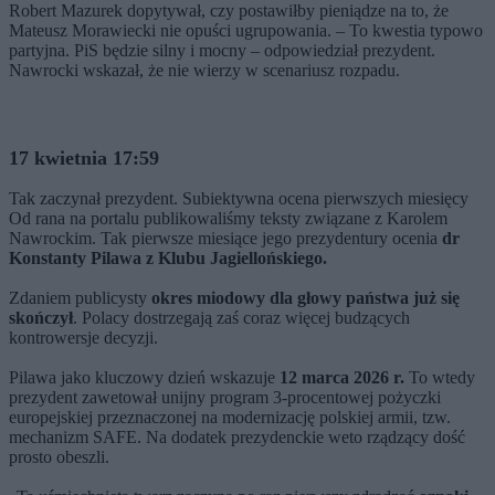
Robert Mazurek dopytywał, czy postawiłby pieniądze na to, że
Mateusz Morawiecki nie opuści ugrupowania. – To kwestia typowo
partyjna. PiS będzie silny i mocny – odpowiedział prezydent.
Nawrocki wskazał, że nie wierzy w scenariusz rozpadu.
17 kwietnia 17:59
Tak zaczynał prezydent. Subiektywna ocena pierwszych miesięcy
Od rana na portalu publikowaliśmy teksty związane z Karolem
Nawrockim. Tak pierwsze miesiące jego prezydentury ocenia
dr
Konstanty Pilawa z Klubu Jagiellońskiego.
Zdaniem publicysty
okres miodowy dla głowy państwa już się
skończył
. Polacy dostrzegają zaś coraz więcej budzących
kontrowersje decyzji.
Pilawa jako kluczowy dzień wskazuje
12 marca 2026 r.
To wtedy
prezydent zawetował unijny program 3‑procentowej pożyczki
europejskiej przeznaczonej na modernizację polskiej armii, tzw.
mechanizm SAFE. Na dodatek prezydenckie weto rządzący dość
prosto obeszli.