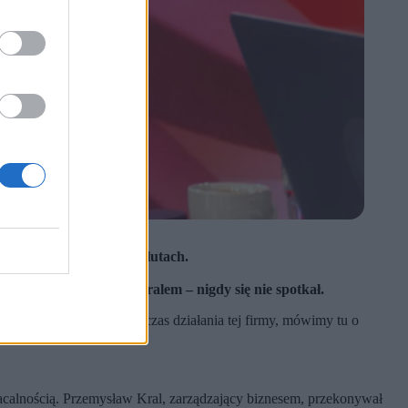
zji do ustawy o kryptowalutach.
prawicy.
zesem – Przemysławem Kralem – nigdy się nie spotkał.
y z tego, że przez cały czas działania tej firmy, mówimy tu o
płacalnością. Przemysław Kral, zarządzający biznesem, przekonywał