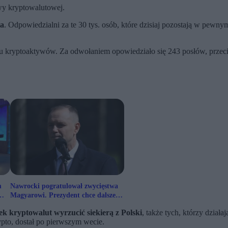
awy kryptowalutowej.
ta
. Odpowiedzialni za te 30 tys. osób, które dzisiaj pozostają w pewny
ku kryptoaktywów. Za odwołaniem opowiedziało się 243 posłów, przec
m
Nawrocki pogratulował zwycięstwa
Magyarowi. Prezydent chce dalszej
współpracy z Węgrami
ek kryptowalut wyrzucić siekierą z Polski
, także tych, którzy dział
ypto, dostał po pierwszym wecie.