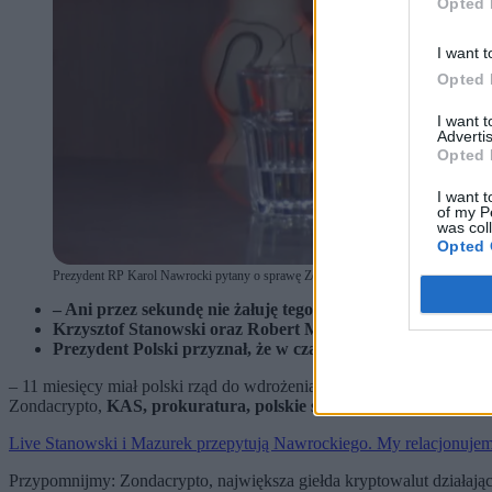
Opted 
I want t
Opted 
I want 
Advertis
Opted 
I want t
of my P
was col
Opted 
Prezydent RP Karol Nawrocki pytany o sprawę Zondacrypto. (fot. Kanał Zero)
– Ani przez sekundę nie żałuję tego weta i nie żałowałem 
Krzysztof Stanowski oraz Robert Mazurek pytali także go
Prezydent Polski przyznał, że w czasie kampanii wyborczej
– 11 miesięcy miał polski rząd do wdrożenia rozporządzania UE MiCA.
Zondacrypto,
KAS, prokuratura, polskie służby podległe polskie
Live Stanowski i Mazurek przepytują Nawrockiego. My relacjonuj
Przypomnijmy: Zondacrypto, największa giełda kryptowalut działająca