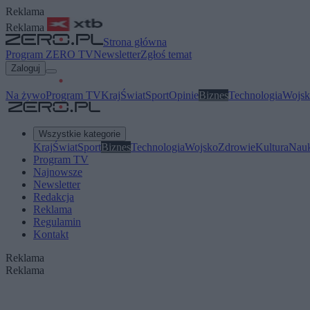
Reklama
Reklama
Strona główna
Program ZERO TV
Newsletter
Zgłoś temat
Zaloguj
Na żywo
Program TV
Kraj
Świat
Sport
Opinie
Biznes
Technologia
Wojsk
Wszystkie kategorie
Kraj
Świat
Sport
Biznes
Technologia
Wojsko
Zdrowie
Kultura
Nau
Program TV
Najnowsze
Newsletter
Redakcja
Reklama
Regulamin
Kontakt
Reklama
Reklama