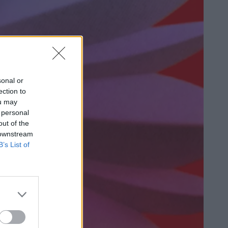
sonal or
ection to
ou may
 personal
out of the
 downstream
B’s List of