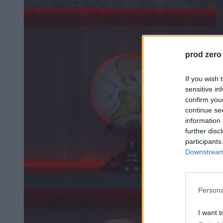
prod zero
If you wish 
sensitive in
confirm you
continue se
information 
further disc
participants
Downstream 
Persona
I want t