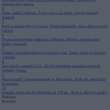
odwraca losy meczu
4
Złoto, pallad i platyna. Życie i praca na złożu wartym miliardy
dolarów
5
Kryzys migracyjny w Ceucie. Wśród migrantów dużo dziewczynek
i dzieci
6
Prezes argentyńskiej federacji o Messim. Mówił o zakończeniu
kariery gwiazdy
7
Debiut Lewandowskiego w Leagues Cup. Trener gości wyrzucony
z boiska
8
Iran stawia warunki USA. Od ich spełnienia uzależnia otwarcie
cieśniny Ormuz
9
Miał zastąpić Lewandowskiego w Barcelonie. Klub nie zgodził się
na transfer
10
Książka zwrócona do biblioteki po 150 lat. „Była w dobrym stanie”
Reklama
Reklama