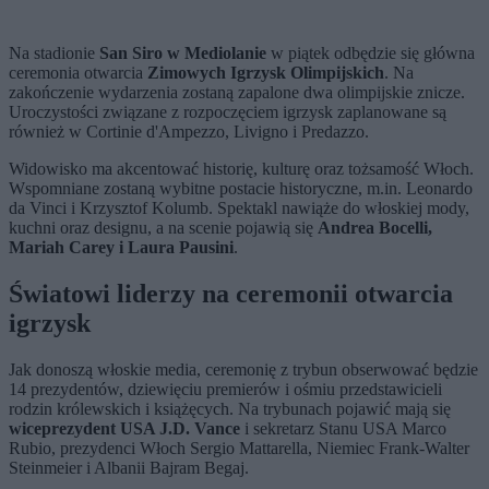
Na stadionie
San Siro w Mediolanie
w piątek odbędzie się główna
ceremonia otwarcia
Zimowych Igrzysk Olimpijskich
. Na
zakończenie wydarzenia zostaną zapalone dwa olimpijskie znicze.
Uroczystości związane z rozpoczęciem igrzysk zaplanowane są
również w Cortinie d'Ampezzo, Livigno i Predazzo.
Widowisko ma akcentować historię, kulturę oraz tożsamość Włoch.
Wspomniane zostaną wybitne postacie historyczne, m.in. Leonardo
da Vinci i Krzysztof Kolumb. Spektakl nawiąże do włoskiej mody,
kuchni oraz designu, a na scenie pojawią się
Andrea Bocelli,
Mariah Carey i Laura Pausini
.
Światowi liderzy na ceremonii otwarcia
igrzysk
Jak donoszą włoskie media, ceremonię z trybun obserwować będzie
14 prezydentów, dziewięciu premierów i ośmiu przedstawicieli
rodzin królewskich i książęcych. Na trybunach pojawić mają się
wiceprezydent USA J.D. Vance
i sekretarz Stanu USA Marco
Rubio, prezydenci Włoch Sergio Mattarella, Niemiec Frank-Walter
Steinmeier i Albanii Bajram Begaj.