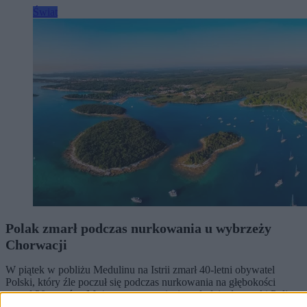
Świat
Polak zmarł podczas nurkowania u wybrzeży
Chorwacji
W piątek w pobliżu Medulinu na Istrii zmarł 40-letni obywatel
Polski, który źle poczuł się podczas nurkowania na głębokości
ponad 20 metrów. Mężczyznę przewieziono łodzią do zatoki Polje,
gdzie mimo reanimacji nie udało się go uratować. Chorwacka