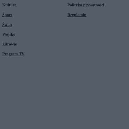
Kultura
Polityka prywatności
Sport
Regulamin
Świat
Wojsko
Zdrowie
Program TV
© 2026 Kanał Zero Spółka Akcyjna