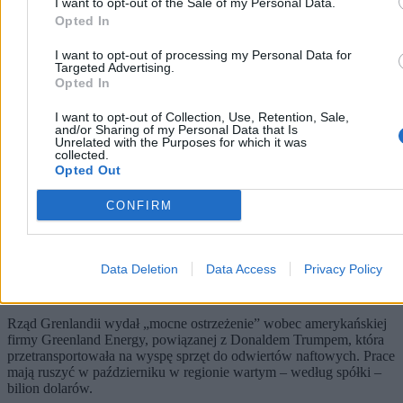
I want to opt-out of the Sale of my Personal Data.
Opted In
I want to opt-out of processing my Personal Data for
Targeted Advertising.
Opted In
I want to opt-out of Collection, Use, Retention, Sale,
and/or Sharing of my Personal Data that Is
Unrelated with the Purposes for which it was
collected.
Opted Out
CONFIRM
Grenlandia ostrzega USA. Firma powiązana z
Data Deletion
Data Access
Privacy Policy
Trumpem szykuje odwierty naftowe
Rząd Grenlandii wydał „mocne ostrzeżenie” wobec amerykańskiej
firmy Greenland Energy, powiązanej z Donaldem Trumpem, która
przetransportowała na wyspę sprzęt do odwiertów naftowych. Prace
mają ruszyć w październiku w regionie wartym – według spółki –
bilion dolarów.