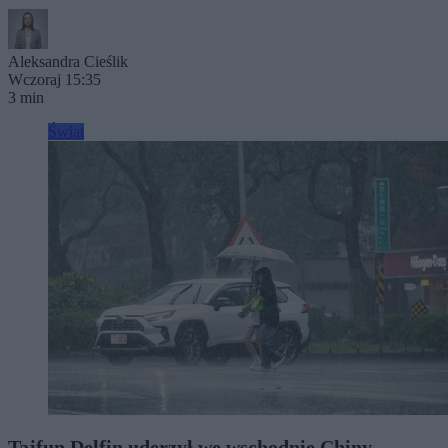
Aleksandra Cieślik
Wczoraj 15:35
3 min
Świat
Tajfun Delfin uderzył we wschodnie Chiny.