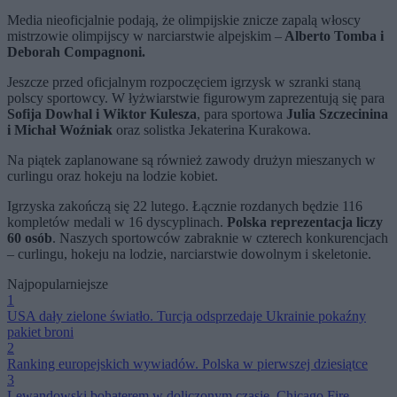
Media nieoficjalnie podają, że olimpijskie znicze zapalą włoscy
mistrzowie olimpijscy w narciarstwie alpejskim –
Alberto Tomba i
Deborah Compagnoni.
Jeszcze przed oficjalnym rozpoczęciem igrzysk w szranki staną
polscy sportowcy. W łyżwiarstwie figurowym zaprezentują się para
Sofija Dowhal i Wiktor Kulesza
, para sportowa
Julia Szczecinina
i Michał Woźniak
oraz solistka Jekaterina Kurakowa.
Na piątek zaplanowane są również zawody drużyn mieszanych w
curlingu oraz hokeju na lodzie kobiet.
Igrzyska zakończą się 22 lutego. Łącznie rozdanych będzie 116
kompletów medali w 16 dyscyplinach.
Polska reprezentacja liczy
60 osób
. Naszych sportowców zabraknie w czterech konkurencjach
– curlingu, hokeju na lodzie, narciarstwie dowolnym i skeletonie.
Najpopularniejsze
1
USA dały zielone światło. Turcja odsprzedaje Ukrainie pokaźny
pakiet broni
2
Ranking europejskich wywiadów. Polska w pierwszej dziesiątce
3
Lewandowski bohaterem w doliczonym czasie. Chicago Fire