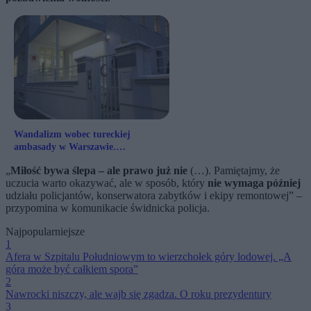
Wandalizm wobec tureckiej
ambasady w Warszawie.
Kontrowersyjny napis na ogrodzeniu
„
Miłość bywa ślepa – ale prawo już nie
(…). Pamiętajmy, że
uczucia warto okazywać, ale w sposób, który
nie wymaga później
udziału policjantów, konserwatora zabytków i ekipy remontowej” –
przypomina w komunikacie świdnicka policja.
Najpopularniejsze
1
Afera w Szpitalu Południowym to wierzchołek góry lodowej. „A
góra może być całkiem spora”
2
Nawrocki niszczy, ale wajb się zgadza. O roku prezydentury
3