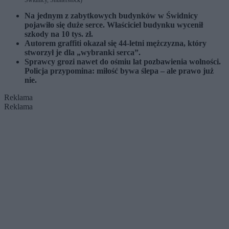
Świdnicy, Shutterstock)
Na jednym z zabytkowych budynków w Świdnicy
pojawiło się duże serce. Właściciel budynku wycenił
szkody na 10 tys. zł.
Autorem graffiti okazał się 44-letni mężczyzna, który
stworzył je dla „wybranki serca”.
Sprawcy grozi nawet do ośmiu lat pozbawienia wolności.
Policja przypomina: miłość bywa ślepa – ale prawo już
nie.
Reklama
Reklama