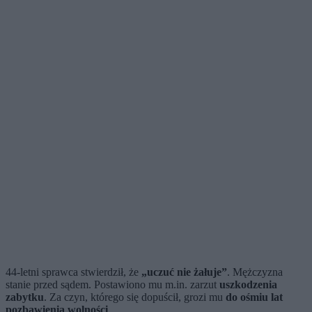
44-letni sprawca stwierdził, że
„uczuć nie żałuje”
. Mężczyzna
stanie przed sądem. Postawiono mu m.in. zarzut
uszkodzenia
zabytku
. Za czyn, którego się dopuścił, grozi mu
do ośmiu lat
pozbawienia wolności
.