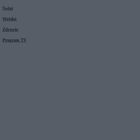
Świat
Wojsko
Zdrowie
Program TV
© 2026 Kanał Zero Spółka Akcyjna