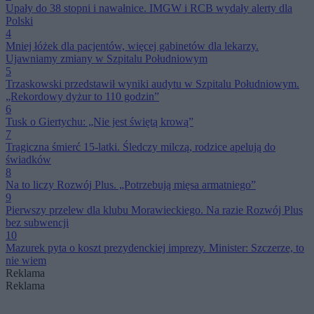
Upały do 38 stopni i nawałnice. IMGW i RCB wydały alerty dla
Polski
4
Mniej łóżek dla pacjentów, więcej gabinetów dla lekarzy.
Ujawniamy zmiany w Szpitalu Południowym
5
Trzaskowski przedstawił wyniki audytu w Szpitalu Południowym.
„Rekordowy dyżur to 110 godzin”
6
Tusk o Giertychu: „Nie jest świętą krową”
7
Tragiczna śmierć 15-latki. Śledczy milczą, rodzice apelują do
świadków
8
Na to liczy Rozwój Plus. „Potrzebują mięsa armatniego”
9
Pierwszy przelew dla klubu Morawieckiego. Na razie Rozwój Plus
bez subwencji
10
Mazurek pyta o koszt prezydenckiej imprezy. Minister: Szczerze, to
nie wiem
Reklama
Reklama