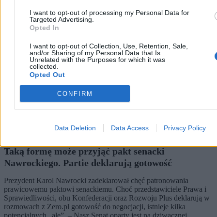
I want to opt-out of processing my Personal Data for
Targeted Advertising.
Opted In
I want to opt-out of Collection, Use, Retention, Sale,
and/or Sharing of my Personal Data that Is
Unrelated with the Purposes for which it was
collected.
Opted Out
CONFIRM
Data Deletion
Data Access
Privacy Policy
Taką formę może przyjąć pakt senacki
Nawrockiego. Partie deklarują gotowość
Prezydent Karol Nawrocki zadeklarował chęć patronowania
prawicowemu paktowi senackiemu. Choć przedstawiciele Prawa i
Sprawiedliwości, obu Konfederacji oraz Rozwoju Plus deklarują w
rozmowach z Zero.pl gotowość do negocjacji, istnieje kilka
potencjalnych „ale”. – Nasz Senat oparty jest na dziwacznej