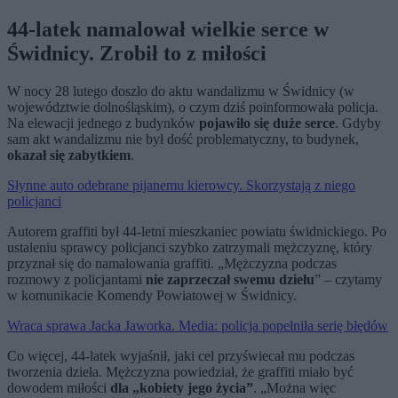
44-latek namalował wielkie serce w
Świdnicy. Zrobił to z miłości
W nocy 28 lutego doszło do aktu wandalizmu w Świdnicy (w
województwie dolnośląskim), o czym dziś poinformowała policja.
Na elewacji jednego z budynków
pojawiło się duże serce
. Gdyby
sam akt wandalizmu nie był dość problematyczny, to budynek,
okazał się zabytkiem
.
Słynne auto odebrane pijanemu kierowcy. Skorzystają z niego
policjanci
Autorem graffiti był 44-letni mieszkaniec powiatu świdnickiego. Po
ustaleniu sprawcy policjanci szybko zatrzymali mężczyznę, który
przyznał się do namalowania graffiti. „Mężczyzna podczas
rozmowy z policjantami
nie zaprzeczał swemu dziełu
” – czytamy
w komunikacie Komendy Powiatowej w Świdnicy.
Wraca sprawa Jacka Jaworka. Media: policja popełniła serię błędów
Co więcej, 44-latek wyjaśnił, jaki cel przyświecał mu podczas
tworzenia dzieła. Mężczyzna powiedział, że graffiti miało być
dowodem miłości
dla „kobiety jego życia”
. „Można więc