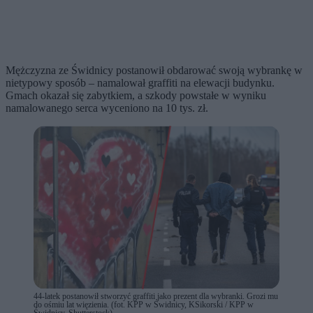
Mężczyzna ze Świdnicy postanowił obdarować swoją wybrankę w
nietypowy sposób – namalował graffiti na elewacji budynku.
Gmach okazał się zabytkiem, a szkody powstałe w wyniku
namalowanego serca wyceniono na 10 tys. zł.
44-latek postanowił stworzyć graffiti jako prezent dla wybranki. Grozi mu
do ośmiu lat więzienia. (fot. KPP w Świdnicy, KSikorski / KPP w