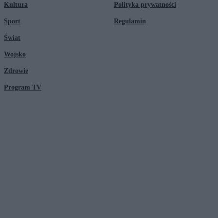
Kultura
Polityka prywatności
Sport
Regulamin
Świat
Wojsko
Zdrowie
Program TV
© 2026 Kanał Zero Spółka Akcyjna