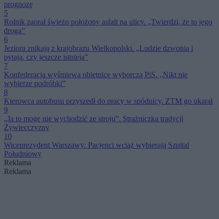
prognozę
5
Rolnik zaorał świeżo położony asfalt na ulicy. „Twierdzi, że to jego
droga”
6
Jeziora znikają z krajobrazu Wielkopolski. „Ludzie dzwonią i
pytają, czy jeszcze istnieją”
7
Konfederacja wyśmiewa obietnicę wyborczą PiS. „Nikt nie
wybierze podróbki”
8
Kierowca autobusu przyszedł do pracy w spódnicy. ZTM go ukarał
9
„Ja to mogę nie wychodzić ze stroju”. Strażniczka tradycji
Żywiecczyzny
10
Wiceprezydent Warszawy: Pacjenci wciąż wybierają Szpital
Południowy
Reklama
Reklama