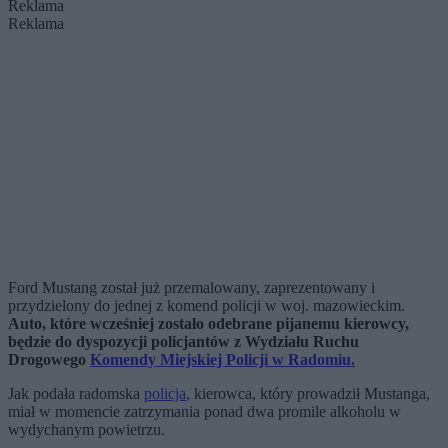
Reklama
Reklama
Ford Mustang został już przemalowany, zaprezentowany i
przydzielony do jednej z komend policji w woj. mazowieckim.
Auto, które wcześniej zostało odebrane pijanemu kierowcy,
będzie do dyspozycji policjantów z Wydziału Ruchu
Drogowego
Komendy Miejskiej Policji w Radomiu.
Jak podała radomska
policja
, kierowca, który prowadził Mustanga,
miał w momencie zatrzymania ponad dwa promile alkoholu w
wydychanym powietrzu.