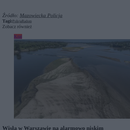
Źródło:
Mazowiecka Policja
Tagi:
Policja
Radom
Zobacz również
Kraj
Wisła w Warszawie na alarmowo niskim