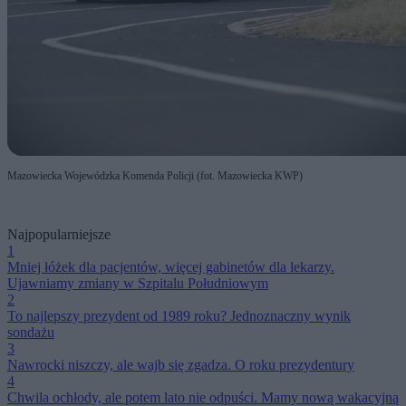
Mazowiecka Wojewódzka Komenda Policji (fot. Mazowiecka KWP)
Najpopularniejsze
1
Mniej łóżek dla pacjentów, więcej gabinetów dla lekarzy.
Ujawniamy zmiany w Szpitalu Południowym
2
To najlepszy prezydent od 1989 roku? Jednoznaczny wynik
sondażu
3
Nawrocki niszczy, ale wajb się zgadza. O roku prezydentury
4
Chwila ochłody, ale potem lato nie odpuści. Mamy nową wakacyjną