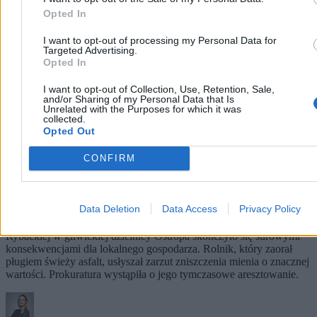
Opted In
I want to opt-out of processing my Personal Data for
Targeted Advertising.
Opted In
I want to opt-out of Collection, Use, Retention, Sale,
and/or Sharing of my Personal Data that Is
Unrelated with the Purposes for which it was
collected.
Opted Out
CONFIRM
Rolnik zaorał nową drogę. Usłyszał zarzut, grozi
mu do 10 lat więzienia
Data Deletion
Data Access
Privacy Policy
Uszkodzenie nowo wyremontowanej nawierzchni na ulicy
Rybackiej w gliwickiej dzielnicy Ostropa skończyło się surowymi
konsekwencjami dla lokalnego gospodarza. Rolnik, który zaorał
pługiem świeży asfalt, usłyszał zarzut zniszczenia mienia o znacznej
wartości. Prokuratura wystąpiła o jego tymczasowe aresztowanie.