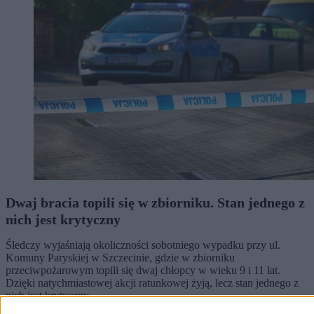
Dwaj bracia topili się w zbiorniku. Stan jednego z
nich jest krytyczny
Śledczy wyjaśniają okoliczności sobotniego wypadku przy ul.
Komuny Paryskiej w Szczecinie, gdzie w zbiorniku
przeciwpożarowym topili się dwaj chłopcy w wieku 9 i 11 lat.
Dzięki natychmiastowej akcji ratunkowej żyją, lecz stan jednego z
nich jest krytyczny.