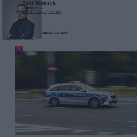
Piotr Białczyk
Dziennikarz
piotr.bialczyk@zero.pl
Tagi:
Donald Trump
Włodzimierz Czarzasty
Zobacz również
Kraj