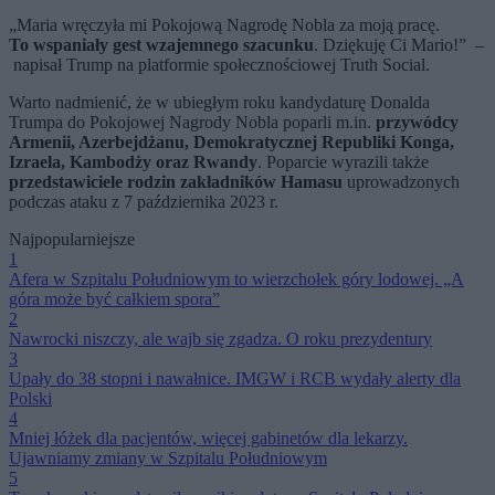
„Maria wręczyła mi Pokojową Nagrodę Nobla za moją pracę.
To wspaniały gest wzajemnego szacunku
. Dziękuję Ci Mario!” –
napisał Trump na platformie społecznościowej Truth Social.
Warto nadmienić, że w ubiegłym roku kandydaturę Donalda
Trumpa do Pokojowej Nagrody Nobla poparli m.in.
przywódcy
Armenii, Azerbejdżanu, Demokratycznej Republiki Konga,
Izraela, Kambodży oraz Rwandy
. Poparcie wyrazili także
przedstawiciele rodzin zakładników Hamasu
uprowadzonych
podczas ataku z 7 października 2023 r.
Najpopularniejsze
1
Afera w Szpitalu Południowym to wierzchołek góry lodowej. „A
góra może być całkiem spora”
2
Nawrocki niszczy, ale wajb się zgadza. O roku prezydentury
3
Upały do 38 stopni i nawałnice. IMGW i RCB wydały alerty dla
Polski
4
Mniej łóżek dla pacjentów, więcej gabinetów dla lekarzy.
Ujawniamy zmiany w Szpitalu Południowym
5