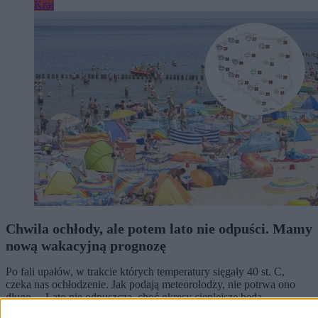
Kraj
Chwila ochłody, ale potem lato nie odpuści. Mamy
nową wakacyjną prognozę
Po fali upałów, w trakcie których temperatury sięgały 40 st. C,
czeka nas ochłodzenie. Jak podają meteorolodzy, nie potrwa ono
długo. – Lato nie odpuszcza, choć okresy cieplejsze będą
przeplatały się z chłodniejszymi – zapowiedział w rozmowie z