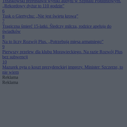
Trzaskowski przedstawił wyniki audytu w Szpitalu Południowym.
„Rekordowy dyżur to 110 godzin”
6
Tusk o Giertychu: „Nie jest świętą krową”
7
Tragiczna śmierć 15-latki. Śledczy milczą, rodzice apelują do
świadków
8
Na to liczy Rozwój Plus. „Potrzebują mięsa armatniego”
9
Pierwszy przelew dla klubu Morawieckiego. Na razie Rozwój Plus
bez subwencji
10
Mazurek pyta o koszt prezydenckiej imprezy. Minister: Szczerze, to
nie wiem
Reklama
Reklama