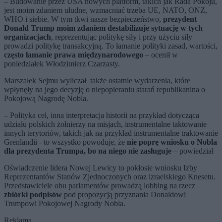
– Budowanie przez USA nowych platform, takich jak Rada Pokoju,
jest moim zdaniem ułudne, wzmacniać trzeba UE, NATO, ONZ,
WHO i siebie. W tym tkwi nasze bezpieczeństwo,
prezydent
Donald Trump moim zdaniem destabilizuje sytuację w tych
organizacjach
, reprezentując politykę siły i przy użyciu siły
prowadzi politykę transakcyjną. To łamanie polityki zasad, wartości,
często łamanie prawa międzynarodowego
– ocenił w
poniedziałek Włodzimierz Czarzasty.
Marszałek Sejmu wyliczał także ostatnie wydarzenia, które
wpłynęły na jego decyzję o niepopieraniu starań republikanina o
Pokojową Nagrodę Nobla.
– Polityka ceł, inna interpretacja historii na przykład dotycząca
udziału polskich żołnierzy na misjach, instrumentalne taktowanie
innych terytoriów, takich jak na przykład instrumentalne traktowanie
Grenlandii - to wszystko powoduje, że
nie poprę wniosku o Nobla
dla prezydenta Trumpa, bo na niego nie zasługuje
– powiedział
Oświadczenie lidera Nowej Lewicy to pokłosie wniosku
Izby
Reprezentantów Stanów Zjednoczonych oraz izraelskiego Knesetu.
Przedstawiciele obu parlamentów prowadzą lobbing na rzecz
zbiórki podpisów
pod propozycją przyznania Donaldowi
Trumpowi Pokojowej Nagrody Nobla.
Reklama