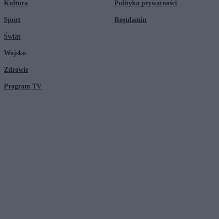
Kultura
Polityka prywatności
Sport
Regulamin
Świat
Wojsko
Zdrowie
Program TV
© 2026 Kanał Zero Spółka Akcyjna