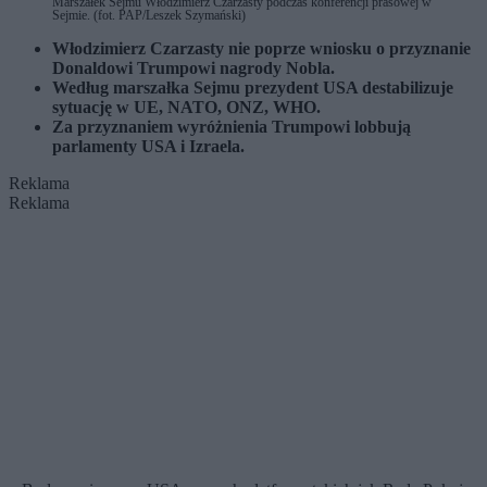
Marszałek Sejmu Włodzimierz Czarzasty podczas konferencji prasowej w
Sejmie. (fot. PAP/Leszek Szymański)
Włodzimierz Czarzasty nie poprze wniosku o przyznanie
Donaldowi Trumpowi nagrody Nobla.
Według marszałka Sejmu prezydent USA destabilizuje
sytuację w UE, NATO, ONZ, WHO.
Za przyznaniem wyróżnienia Trumpowi lobbują
parlamenty USA i Izraela.
Reklama
Reklama