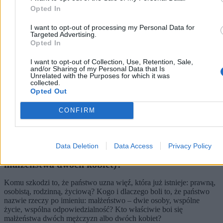
Opted In
I want to opt-out of processing my Personal Data for
Targeted Advertising.
Opted In
I want to opt-out of Collection, Use, Retention, Sale,
and/or Sharing of my Personal Data that Is
Unrelated with the Purposes for which it was
collected.
Opted Out
CONFIRM
Data Deletion
Data Access
Privacy Policy
Kto się boi małżeństwa dwóch mężczyzn (albo
małżeństwa dwóch kobiet)?
Komu szkodzi to, że państwo uzna więź, która już istnieje: prawną,
osobistą, rodzinną, życiową? Kogo i dlaczego boli to, że państwo
nazwie rzeczy po imieniu: małżeństwo – dwie osoby, wspólne
życie, wspólna odpowiedzialność? Kto właściwie boi się
małżeństwa dwóch mężczyzn albo dwóch kobiet?