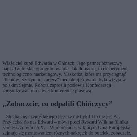
Właściciel kupił Edwarda w Chinach. Jego partner biznesowy
napisał autorskie oprogramowanie. Jak tłumaczą, to eksperyment
technologiczno-marketingowy. Maskotka, która ma przyciągnąć
klientów. Szczytem „kariery” medialnej Edwarda była wizyta w
polskim Sejmie. Robota zaprosili posłowie Konfederacji –
zorganizowali mu nawet konferencję prasową.
„Zobaczcie, co odpalili Chińczycy”
– Słuchajcie, czegoś takiego jeszcze nie było! I to nie jest AI.
Przyjechał do nas Edward – mówi poseł Ryszard Wilk na filmiku
zamieszczonym na X. – W momencie, w którym Unia Europejska
zajmuje się montowaniem różnych nakrętek do butelek, zobaczcie,