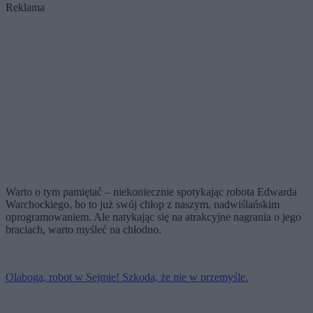
Reklama
Warto o tym pamiętać – niekoniecznie spotykając robota Edwarda
Warchockiego, bo to już swój chłop z naszym, nadwiślańskim
oprogramowaniem. Ale natykając się na atrakcyjne nagrania o jego
braciach, warto myśleć na chłodno.
Olaboga, robot w Sejmie! Szkoda, że nie w przemyśle.