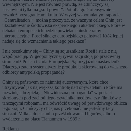
wewnętrznym. Nie jest również prawdą, że Chińczycy są
nastawieni tylko na „soft power”. Potrafią grać ofensywnie –
również poza granicami kraju. W wyżej wspomnianym raporcie
„Centralisation+” można przeczytać, że ważnym celem Chin jest
ukształtowanie środowiska eksperckiego i akademickiego, które w
debatach europejskich będzie powielać chińskie ramy
interpretacyjne. Poseł silnego europejskiego państwa? Któż lepiej
nadaje się do wzmacniania takiego przekazu?
I nie oszukujmy się – Chiny są sojusznikiem Rosji i stale z nią
współpracują. W geopolitycznej rywalizacji stoją po przeciwnej
stronie niż Polska i Unia Europejska. Są przyjaźnie nastawieni?
Dlaczego zatem systematycznie produkują skierowaną do własnego
odbiorcy antypolską propagandę?
Chiny są państwem co najmniej autorytarnym, które chce
utrzymywać jak największą kontrolę nad obywatelami i które ma
rozwiniętą bezpiekę. „Niewidoczna propaganda” w postaci
skrojonych pod zachodniego czytelnika mediów, czy filmików z
tańczącymi robotami, ma odwrócić uwagę od prawdziwego oblicza
tego kraju. Chińczycy chcą nas przekonać: nie jesteśmy tacy
straszni. Milkną dociskani o prześladowania Ujgurów, albo o
wydarzenia na placu Tiananmen w 1989 r.
Reklama