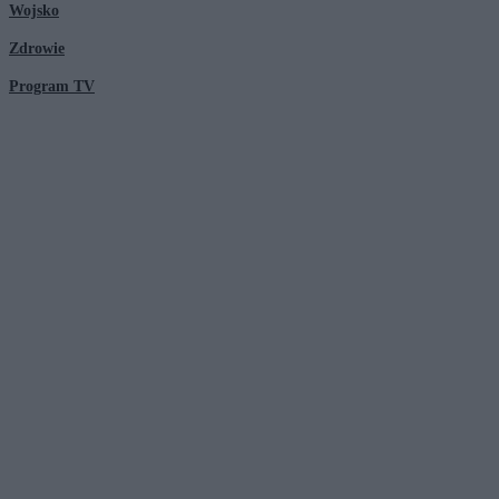
Wojsko
Zdrowie
Program TV
© 2026 Kanał Zero Spółka Akcyjna