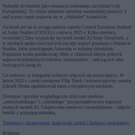
Nakrętki do butelek jako emanacja rzekomego zacofania Unii
Europejskiej. To chyba ulubiona metafora europejskiej prawicy. I
nad wyraz często pojawia się w „chińskim” kontekście.
Zwracali już na to uwagę autorzy raportu Central European Institute
of Asian Studies (CEIAS) z czerwca 2025 r. Kilka miesięcy
wcześniej Chiny wypuściły na rynek model AI firmy DeepSeek, a
w mediach społecznościowych zaczęły krążyć przekazy o Państwie
Środka, które prześcignęło Amerykę w kolejnej dziedzinie.
Popularne konta publikowały filmy z chińskich fabryk pełnych
najnowocześniejszych robotów humanoidów – tańczących albo
ćwiczących kung-fu.
Co ciekawe, w kampanię ochoczo włączyli się eurosceptycy. W
lutym 2025 r. czeski europoseł Filip Turek i konserwatywny senator
Zdeněk Hraba opublikowali mem z trzygłowym smokiem.
Dostojnie i groźnie wyglądającym obliczom smoków
„amerykańskiego” i „chińskiego” przyporządkowano logotypy
znanych modeli AI. Głupawemu smokowi europejskiemu – zdjęcie
butelki z przypiętą nakrętką.
Tajemniczy eksperyment, krakowski szpital i śledztwo prokuratury.
Reklama