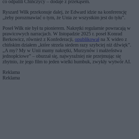
co odpalili Chińczycy – dodaje z przekąsem.
Ryszard Wilk przekonuje dalej, że Edward idzie na konferencję
„żeby porozmawiać o tym, że Unia ze wszystkim jest do tyłu”.
Poseł Wilk nie był tu pionierem. Nakrętki regularnie powracają w
prawicowych narracjach. W listopadzie 2025 r. poseł Konrad
Berkowicz, również z Konfederacji,
opublikował
na X wideo z
chińskim działem „które strzela siedem razy szybciej niż dźwięk”.
„A my? My w Unii mamy nakrętki, Murzynów i małżeństwa
jednopłciowe” – oburzał się, najwyraźniej nie przejmując się
zbytnio, że jego film to jeden wielki humbuk, zwykły wytwór AI.
Reklama
Reklama