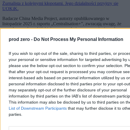
Żurnalista z kolejnymi kłopotami. Jego działalności przyjrzy się
UOKiK.
Badacze China Media Project, autorzy opublikowanego w
listopadzie 2025 r. raportu „Centralisation+”, zwracają uwagę, że
naczelnym celem chińskiej propagandy jest wzmocnienie wpływu
na globalne agendy informacyjne. Chiny chcą budować wizerunek
prod zero -
Do Not Process My Personal Information
partnera rozwojowego i technologicznego, dostawcy infrastruktury,
inwestycji i wiedzy.
If you wish to opt-out of the sale, sharing to third parties, or proce
Mocny przekaz o nowoczesnych Chinach i zachodnim „skansenie”
your personal or sensitive information for targeted advertising by 
pozwala skutecznie przekonywać odbiorcę, że nie istnieje tylko
zachodni styl życia. Jest atrakcyjna alternatywa i są nią Chiny.
please use the below opt-out section to confirm your selection. Pl
that after your opt-out request is processed you may continue see
Nie ma dowodów, jakoby chińskie ośrodki propagandowe
interest-based ads based on personal information utilized by us or
„wypuściły” przekaz z nakrętkami. Wystarczy, że potrafią go
personal information disclosed to third parties prior to your opt-ou
umiejętnie podsycić w polifonii mediów społecznościowych.
may separately opt-out of the further disclosure of your personal
Medialni influencerzy wcale nie muszą inkasować chińskich jenów.
Atrakcyjny kontent mogą nagłaśniać dla własnych korzyści,
information by third parties on the IAB’s list of downstream partici
zapewne nie przejmując się łatką pożytecznego idioty.
This information may also be disclosed by us to third parties on t
List of Downstream Participants
that may further disclose it to othe
parties.