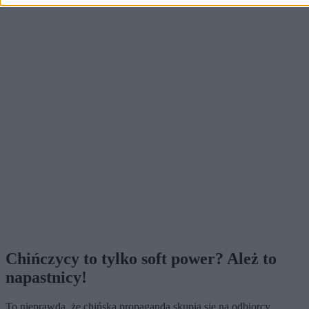
Chińczycy to tylko soft power? Ależ to
napastnicy!
To nieprawda, że chińska propaganda skupia się na odbiorcy