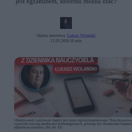
jest egzaminem, któremu można ufać?
Opinia autorstwa:
Łukasz Wolański
13.05.2026
10 min
Obiektywność i uczciwość matury jest coraz częściej kontestowana. Dotychczasowa
z powodu rozwoju możliwości technologicznych, przestaje być dostatecznie bezpiecz
odporna na oszustwa. (fot. tło: AI)