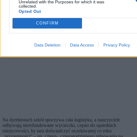
Unrelated with the Purposes for which it was
collected.
Opted Out
CONFIRM
Data Deletion
Data Access
Privacy Policy
Na dyrektorach szkół spoczywa cała logistyka, a nauczyciele
odbywają nierefundowane wycieczki, często do sąsiednich
miejscowości, by tam doświadczyć oczekiwanej co roku
„przyjemności” – np. cztero‑, czterogodzinnego pilnowania na