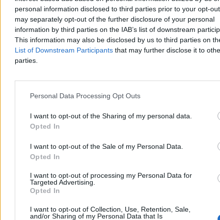
zdjęcia, dobrej z matematyki i chętnej „pomóc”…
personal information disclosed to third parties prior to your opt-ou
may separately opt-out of the further disclosure of your personal
Rozwód zamiast separacji
information by third parties on the IAB’s list of downstream partici
This information may also be disclosed by us to third parties on t
Dlaczego system niedomaga? Nowa matura przyniosła nową
List of Downstream Participants
that may further disclose it to othe
jakość, bo doszło do separacji, jaką egzamin ten wziął ze szkołami.
parties.
Tym, co dziś stanowi problem, jest fakt, iż matury nadal
przeprowadza się rękami nauczycieli i z wykorzystaniem szkolnych
zasobów – a więc po kosztach i amatorsko.
Personal Data Processing Opt Outs
Reklama
Reklama
I want to opt-out of the Sharing of my personal data.
Opted In
I want to opt-out of the Sale of my Personal Data.
Opted In
I want to opt-out of processing my Personal Data for
Targeted Advertising.
Opted In
I want to opt-out of Collection, Use, Retention, Sale,
and/or Sharing of my Personal Data that Is