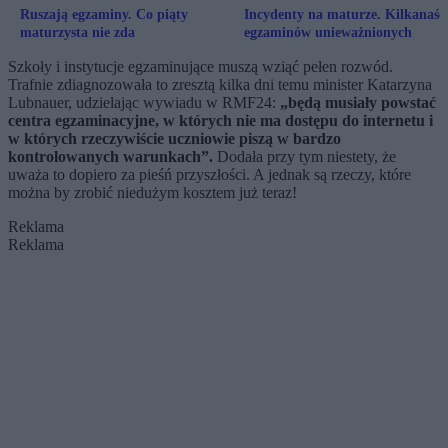
Ruszają egzaminy. Co piąty
Incydenty na maturze. Kilkanaśc
maturzysta nie zda
egzaminów unieważnionych
Szkoły i instytucje egzaminujące muszą wziąć pełen rozwód.
Trafnie zdiagnozowała to zresztą kilka dni temu minister Katarzyna
Lubnauer, udzielając wywiadu w RMF24:
„będą musiały powstać
centra egzaminacyjne, w których nie ma dostępu do internetu i
w których rzeczywiście uczniowie piszą w bardzo
kontrolowanych warunkach”.
Dodała przy tym niestety, że
uważa to dopiero za pieśń przyszłości. A jednak są rzeczy, które
można by zrobić niedużym kosztem już teraz!
Reklama
Reklama