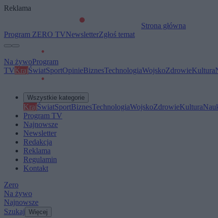
Reklama
Strona główna
Program ZERO TV
Newsletter
Zgłoś temat
Na żywo
Program
TV
Kraj
Świat
Sport
Opinie
Biznes
Technologia
Wojsko
Zdrowie
Kultura
Wszystkie kategorie
Kraj
Świat
Sport
Biznes
Technologia
Wojsko
Zdrowie
Kultura
Nau
Program TV
Najnowsze
Newsletter
Redakcja
Reklama
Regulamin
Kontakt
Zero
Na żywo
Najnowsze
Szukaj
Więcej