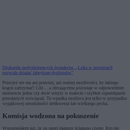
Drukarnie podyplomowych świadectw. „Luka w przepisach
pozwala działać fabrykom dyplomów”
Przecież nie ma ani prawnej, ani realnej możliwości, by takiego
kogoś zatrzymać! Cóż… a zlecającemu pozostaje w odpowiednim
momencie jedna czy dwie wizyty w toalecie i szybkie zapamiętanie
przesłanych rozwiązań. Tu wpadka możliwa jest tylko w przypadku
wyjątkowej nieudolności delikwenta lub wielkiego pecha.
Komisja wodzona na pokuszenie
Wspomniałem już, że na starej maturze ściągano często. Kto nie