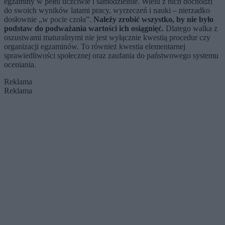
egzaminy w pełni uczciwie i samodzielnie. Wielu z nich dochodzi
do swoich wyników latami pracy, wyrzeczeń i nauki – nierzadko
dosłownie „w pocie czoła”.
Należy zrobić wszystko, by nie było
podstaw do podważania wartości ich osiągnięć.
Dlatego walka z
oszustwami maturalnymi nie jest wyłącznie kwestią procedur czy
organizacji egzaminów. To również kwestia elementarnej
sprawiedliwości społecznej oraz zaufania do państwowego systemu
oceniania.
Reklama
Reklama