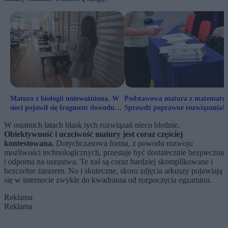
Matura z biologii unieważniona. W
Podstawowa matura z matematyk
sieci pojawił się fragment dowodu
Sprawdź poprawne rozwiązania!
osobistego
W ostatnich latach blask tych rozwiązań nieco blednie.
Obiektywność i uczciwość matury jest coraz częściej
kontestowana.
Dotychczasowa forma, z powodu rozwoju
możliwości technologicznych, przestaje być dostatecznie bezpieczna
i odporna na oszustwa. Te zaś są coraz bardziej skomplikowane i
bezczelne zarazem. No i skuteczne, skoro zdjęcia arkuszy pojawiają
się w internecie zwykle do kwadransa od rozpoczęcia egzaminu.
Reklama
Reklama