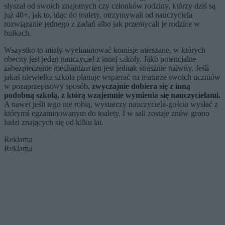
słyszał od swoich znajomych czy członków rodziny, którzy dziś są
już 40+, jak to, idąc do toalety, otrzymywali od nauczyciela
rozwiązanie jednego z zadań albo jak przemycali je rodzice w
bułkach.
Wszystko to miały wyeliminować komisje mieszane, w których
obecny jest jeden nauczyciel z innej szkoły. Jako potencjalne
zabezpieczenie mechanizm ten jest jednak strasznie naiwny. Jeśli
jakaś niewielka szkoła planuje wspierać na maturze swoich uczniów
w pozaprzepisowy sposób,
zwyczajnie dobiera się z inną
podobną szkołą, z którą wzajemnie wymienia się nauczycielami.
A nawet jeśli tego nie robią, wystarczy nauczyciela‑gościa wysłać z
którymś egzaminowanym do toalety. I w sali zostaje znów grono
ludzi znających się od kilku lat.
Reklama
Reklama