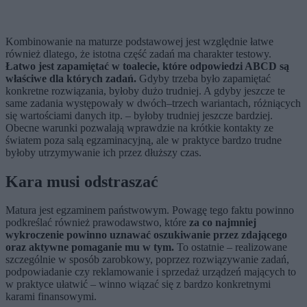
Kombinowanie na maturze podstawowej jest względnie łatwe
również dlatego, że istotna część zadań ma charakter testowy.
Łatwo jest zapamiętać w toalecie, które odpowiedzi ABCD są
właściwe dla których zadań.
Gdyby trzeba było zapamiętać
konkretne rozwiązania, byłoby dużo trudniej. A gdyby jeszcze te
same zadania występowały w dwóch–trzech wariantach, różniących
się wartościami danych itp. – byłoby trudniej jeszcze bardziej.
Obecne warunki pozwalają wprawdzie na krótkie kontakty ze
światem poza salą egzaminacyjną, ale w praktyce bardzo trudne
byłoby utrzymywanie ich przez dłuższy czas.
Kara musi odstraszać
Matura jest egzaminem państwowym. Powagę tego faktu powinno
podkreślać również prawodawstwo, które
za co najmniej
wykroczenie powinno uznawać oszukiwanie przez zdającego
oraz aktywne pomaganie mu w tym.
To ostatnie – realizowane
szczególnie w sposób zarobkowy, poprzez rozwiązywanie zadań,
podpowiadanie czy reklamowanie i sprzedaż urządzeń mających to
w praktyce ułatwić – winno wiązać się z bardzo konkretnymi
karami finansowymi.