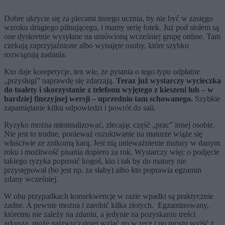
Dobre ukrycie się za plecami innego ucznia, by nie być w zasięgu
wzroku drugiego pilnującego, i mamy serię fotek. Już pod stołem są
one dyskretnie wysyłane na umówioną wcześniej grupę online. Tam
czekają zaprzyjaźnione albo wynajęte osoby, które szybko
rozwiązują zadania.
Kto daje korepetycje, ten wie, że pytania o tego typu odpłatne
„przysługi” naprawdę się zdarzają.
Teraz już wystarczy wycieczka
do toalety i skorzystanie z telefonu wyjętego z kieszeni lub – w
bardziej finezyjnej wersji – uprzednio tam schowanego.
Szybkie
zapamiętanie kilku odpowiedzi i powrót do sali.
Ryzyko można minimalizować, zlecając część „prac” innej osobie.
Nie jest to trudne, ponieważ oszukiwanie na maturze wiąże się
właściwie ze znikomą karą. Jest nią unieważnienie matury w danym
roku i możliwość pisania dopiero za rok. Wystarczy więc o podjęcie
takiego ryzyka poprosić kogoś, kto i tak by do matury nie
przystępował (bo jest np. za słaby) albo kto poprawia egzamin
zdany wcześniej.
W obu przypadkach konsekwencje w razie wpadki są praktycznie
żadne. A pewnie można i zarobić kilka złotych. Egzaminowany,
któremu nie zależy na zdaniu, a jedynie na pozyskaniu treści
arkusza, może najzwyczajniej wziąć go w ręce i po prostu wyjść z