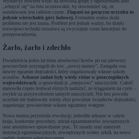
Wystarczy bowiem wejść na dowolną grupę z ogłoszeniami albo
„wkręcić się” na fora uczniowskie, by dowiedzieć się, że
oszukiwanie jest całkiem częste.
Złapani na gorącym uczynku to
jedynie wierzchołek góry lodowej.
Formalnie realna skala
problemu nie jest znana. Problem jest jednak ważny, bo dzięki
rozwojowi techniki oszustwa są zwyczajnie coraz łatwiejsze do
przeprowadzenia.
Żarło, żarło i zdechło
Dwadzieścia jeden lat temu absolwenci liceów po raz pierwszy
powszechnie przystąpili do tzw. „nowej matury”. Zastąpiła ona
dawny egzamin dojrzałości, który organizowały własne szkoły
uczniów.
Arkusze zadań były wtedy różne w poszczególnych
województwach
, a sprawdzali je „miejscowi” nauczyciele. Całość
stanowiła często festiwal różnych nadużyć, ze ściąganiem na czele –
zwykle za przyzwoleniem samych nauczycieli. Nie bez powodu
uczelnie nie traktowały wtedy zbyt poważnie świadectw dojrzałości,
organizując powszechnie własne egzaminy wstępne.
Nowa matura przyniosła rewolucję: jednolite arkusze w całym
kraju, konkretne procedury, udział egzaminatorów zewnętrznych
oraz anonimowe sprawdzanie prac. Te zasady oraz autorytet
instytucji egzaminacyjnych, zewnętrznych wobec szkół, na nowo
nadały maturze właściwą rangę.