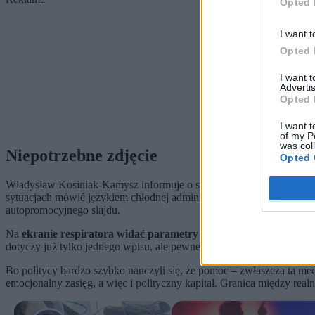
Opted 
I want t
Opted 
I want 
Advertis
Opted 
I want t
of my P
was col
Niepotrzebne zdjęcie
Opted 
Władysław Kosiniak-Kamysz informuje o starcie transportu, dziękuj
sytuacjach mówić językiem chłodnej administracji. Tyle że
w pakieci
autopromocyjnego slajdu.
Na
ekranie respiratora widać parametry życiowe pacjentki
. Dane
dotyczy już tylko jednego wpisu, ale pewnej coraz bardziej powszech
Bo politycy bardzo szybko nauczyli się, że pomoc – zwłaszcza ta me
emocjonalny zasięg, a więc i polityczny kapitał. Granica między re