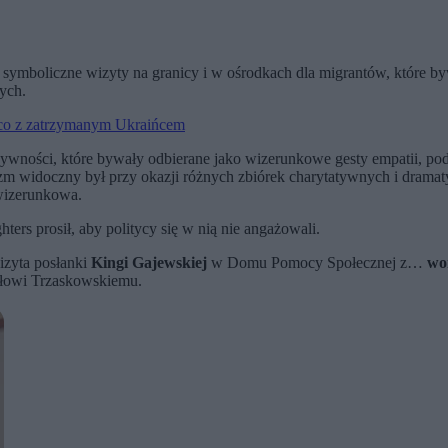
symboliczne wizyty na granicy i w ośrodkach dla migrantów, które b
ych.
co z zatrzymanym Ukraińcem
ności, które bywały odbierane jako wizerunkowe gesty empatii, podc
 widoczny był przy okazji różnych zbiórek charytatywnych i dramatyc
 wizerunkowa.
ters prosił, aby politycy się w nią nie angażowali.
izyta posłanki
Kingi Gajewskiej
w Domu Pomocy Społecznej z…
wo
ałowi Trzaskowskiemu.