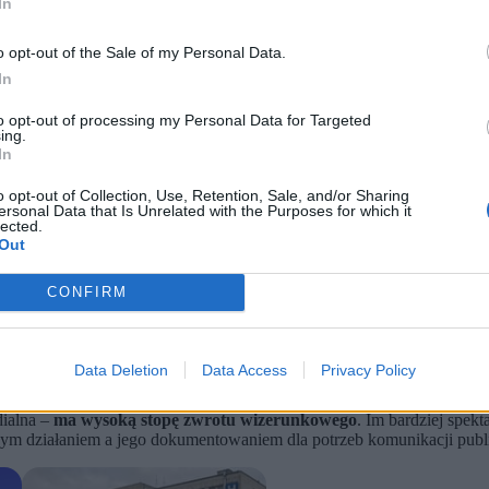
In
o opt-out of the Sale of my Personal Data.
In
to opt-out of processing my Personal Data for Targeted
ing.
In
o opt-out of Collection, Use, Retention, Sale, and/or Sharing
ersonal Data that Is Unrelated with the Purposes for which it
lected.
Out
e wszystkim zaangażowanym, życzy „szczęśliwej drogi” i „czeka na po
CONFIRM
e dołączone zostaje zdjęcie z pokładu samolotu
– i to ono przesuwa 
, które w świetle
RODO mieszczą się w najbardziej wrażliwej kateg
Data Deletion
Data Access
Privacy Policy
nej praktyki:
politycznego charity washingu
.
dialna –
ma wysoką stopę zwrotu wizerunkowego
. Im bardziej spekt
alnym działaniem a jego dokumentowaniem dla potrzeb komunikacji pub