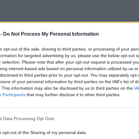
 -
Do Not Process My Personal Information
to opt-out of the sale, sharing to third parties, or processing of your per
formation for targeted advertising by us, please use the below opt-out s
r selection. Please note that after your opt-out request is processed y
eing interest-based ads based on personal information utilized by us or
udii do Polski jest po prostu dobrą wiadomością
. Taka, której
nie trz
disclosed to third parties prior to your opt-out. You may separately opt-
 uruchamia procedury, współpracuje dyplomatycznie, organizuje transpor
losure of your personal information by third parties on the IAB’s list of
. This information may also be disclosed by us to third parties on the
IA
Participants
that may further disclose it to other third parties.
czywistym i pożądanym, o tyle
systemowo mamy do czynienia z mech
ależnym od skali problemu, okoliczności, a coraz częściej także od te
l Data Processing Opt Outs
o opt-out of the Sharing of my personal data.