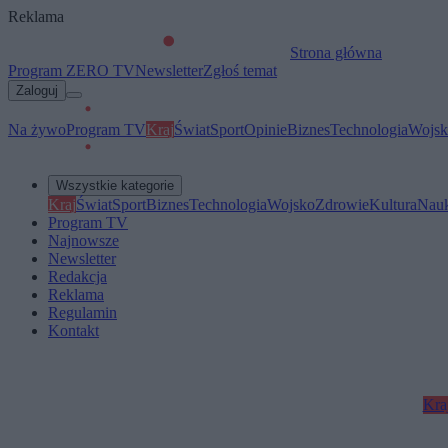
Reklama
Strona główna
Program ZERO TV
Newsletter
Zgłoś temat
Zaloguj
Na żywo
Program TV
Kraj
Świat
Sport
Opinie
Biznes
Technologia
Wojsk
Wszystkie kategorie
Kraj
Świat
Sport
Biznes
Technologia
Wojsko
Zdrowie
Kultura
Nau
Program TV
Najnowsze
Newsletter
Redakcja
Reklama
Regulamin
Kontakt
Kra