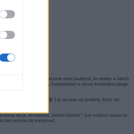
wrót”. Wszystko w tonie słusznie emocjonalnym, bo trudno w takich
całą historię z pola pomocy humanitarnej w stronę komunikacyjnego
orii możliwych informacji
. I tu zaczyna się problem, który nie
akularna akcja, im bardziej „ludzka historia”, tym większa szansa na
licznej zaczyna się rozmywać.