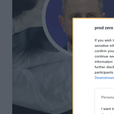
prod zero
If you wish 
sensitive in
confirm you
continue se
information 
further disc
participants
Downstream 
Persona
I want t