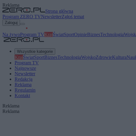
Reklama
Strona główna
Program ZERO TV
Newsletter
Zgłoś temat
Zaloguj
Na żywo
Program TV
Kraj
Świat
Sport
Opinie
Biznes
Technologia
Wojsk
Wszystkie kategorie
Kraj
Świat
Sport
Biznes
Technologia
Wojsko
Zdrowie
Kultura
Nau
Program TV
Najnowsze
Newsletter
Redakcja
Reklama
Regulamin
Kontakt
Reklama
Reklama