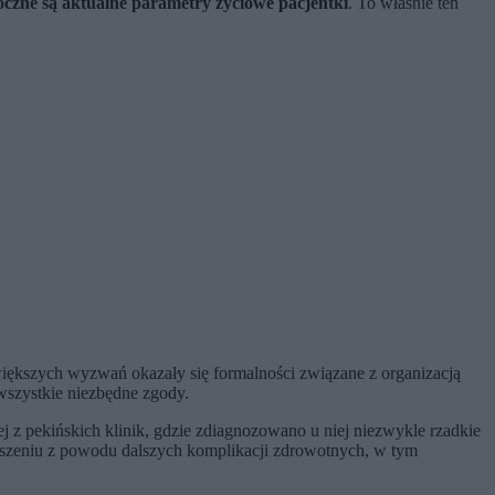
doczne są aktualne parametry życiowe pacjentki
. To właśnie ten
większych wyzwań okazały się formalności związane z organizacją
wszystkie niezbędne zgody.
j z pekińskich klinik, gdzie zdiagnozowano u niej niezwykle rzadkie
rszeniu z powodu dalszych komplikacji zdrowotnych, w tym