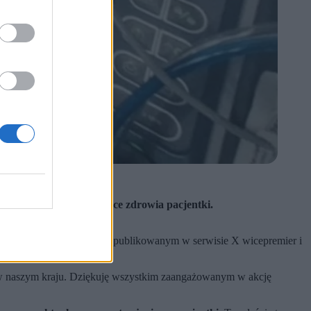
ć dane wrażliwe dotyczące zdrowia pacjentki.
u do Polski
. We wpisie opublikowanym w serwisie X wicepremier i
na w naszym kraju. Dziękuję wszystkim zaangażowanym w akcję