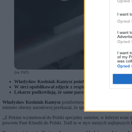
Opted 
I want t
Opted 
I want 
Advertis
Opted 
I want t
of my P
was col
Opted 
(fot. PAP)
Władysław Kosiniak-Kamysz poinformował o starcie transpo
W sieci opublikował zdjęcie z respiratora z widocznymi p
Lekarze podkreślają, że same parametry niewiele mówią o
Władysław Kosiniak-Kamysz
poinformował w mediach społecznoś
minister obrony narodowej przekazał, że specjalny samolot wraz z p
„Z Pekinu wystartował do Polski specjalny samolot, w którym wraz 
powrotu Pani Klaudii do Polski. Trafi tu w ręce naszych najlepszyc