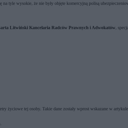
ię na tyle wysokie, że nie były objęte komercyjną polisą ubezpieczeni
i Barta Litwiński Kancelaria Radców Prawnych i Adwokatów
, spec
try życiowe tej osoby. Takie dane zostały wprost wskazane w artykule
e
.