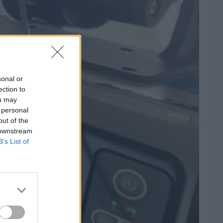
sonal or
ection to
ou may
 personal
out of the
 downstream
B’s List of