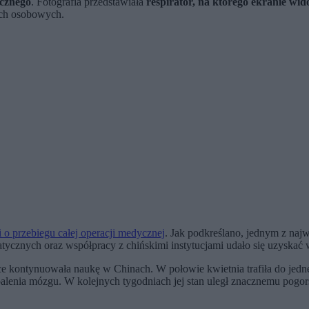
ycznego
. Fotografia przedstawiała
respirator, na którego ekranie wi
ych osobowych.
 o przebiegu całej operacji medycznej
. Jak podkreślano, jednym z naj
ycznych oraz współpracy z chińskimi instytucjami udało się uzyskać 
ce kontynuowała naukę w Chinach. W połowie kwietnia trafiła do jedne
palenia mózgu. W kolejnych tygodniach jej stan uległ znacznemu pogo