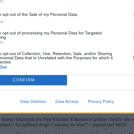
In
o opt-out of the Sale of my Personal Data.
In
to opt-out of processing my Personal Data for Targeted
ing.
In
o opt-out of Collection, Use, Retention, Sale, and/or Sharing
ersonal Data that Is Unrelated with the Purposes for which it
lected.
Out
CONFIRM
rtu medycznego 24-letniej Klaudii z Pekinu do Polski.
arametrami życiowymi. Ekspert ds. RODO wskazuje, że mogą to by
 chorobie.
Data Deletion
Data Access
Privacy Policy
ciowych o rozpoczęciu
transportu medycznego Pani Klaudii z Pekin
acjentką, jej mamą i zespołem medycznym wystartował już do kraju.
z mamą i lekarzami jest Pani Klaudia! Kilkanaście godzin i będzie o
h lekarzy! Szczęśliwej drogi! Czekamy na Was!” – napisał szef MON.