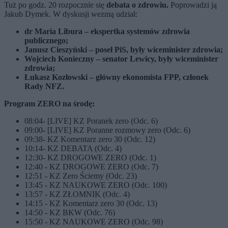
Tuż po godz. 20 rozpocznie się
debata o zdrowiu.
Poprowadzi ją
Jakub Dymek. W dyskusji wezmą udział:
dr Maria Libura – ekspertka systemów zdrowia
publicznego;
Janusz Cieszyński – poseł PiS, były wiceminister zdrowia;
Wojciech Konieczny – senator Lewicy, były wiceminister
zdrowia;
Łukasz Kozłowski – główny ekonomista FPP, członek
Rady NFZ.
Program ZERO na środę:
08:04- [LIVE] KZ Poranek zero (Odc. 6)
09:00- [LIVE] KZ Poranne rozmowy zero (Odc. 6)
09:38- KZ Komentarz zero 30 (Odc. 12)
10:14- KZ DEBATA (Odc. 4)
12:30- KZ DROGOWE ZERO (Odc. 1)
12:40 - KZ DROGOWE ZERO (Odc. 7)
12:51 - KZ Zero Ściemy (Odc. 23)
13:45 - KZ NAUKOWE ZERO (Odc. 100)
13:57 - KZ ZŁOMNIK (Odc. 4)
14:15 - KZ Komentarz zero 30 (Odc. 13)
14:50 - KZ BKW (Odc. 76)
15:50 - KZ NAUKOWE ZERO (Odc. 98)