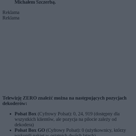
Michałem Szczerbą.
Reklama
Reklama
Telewizję ZERO znaleźć można na następujących pozycjach
dekoderów:
Polsat Box
(Cyfrowy Polsat): 0, 24, 919 (dostępny dla
wszystkich klientów, ale pozycja na pilocie zależy od
dekodera)
Polsat Box GO
(Cyfrowy Polsat): 0 (użytkownicy, którzy
wykupili pakiet w ostatnich dwóch latach)