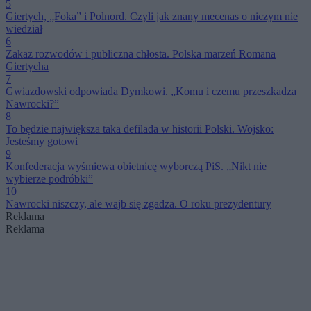
5
Giertych, „Foka” i Polnord. Czyli jak znany mecenas o niczym nie
wiedział
6
Zakaz rozwodów i publiczna chłosta. Polska marzeń Romana
Giertycha
7
Gwiazdowski odpowiada Dymkowi. „Komu i czemu przeszkadza
Nawrocki?”
8
To będzie największa taka defilada w historii Polski. Wojsko:
Jesteśmy gotowi
9
Konfederacja wyśmiewa obietnicę wyborczą PiS. „Nikt nie
wybierze podróbki”
10
Nawrocki niszczy, ale wajb się zgadza. O roku prezydentury
Reklama
Reklama