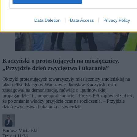
Data Deletion
Data Access
Privacy Policy
Kaczyński o protestujących na miesięcznicy.
„Przyjdzie dzień zwycięstwa i ukarania”
Okrzyki protestujących towarzyszyły miesięcznicy smoleńskiej na
placu Piłsudskiego w Warszawie. Jarosław Kaczyński ostro
zareagował na demonstrację, mówiąc o „putinowskiej
propagandzie” i „lumpenproletariacie”. Prezes PiS zapowiedział też,
że po zmianie władzy przyjdzie czas na rozliczenia. – Przyjdzie
dzień zwycięstwa i ukarania – stwierdził.
Bartosz Michalski
Dzisiaj 11:34