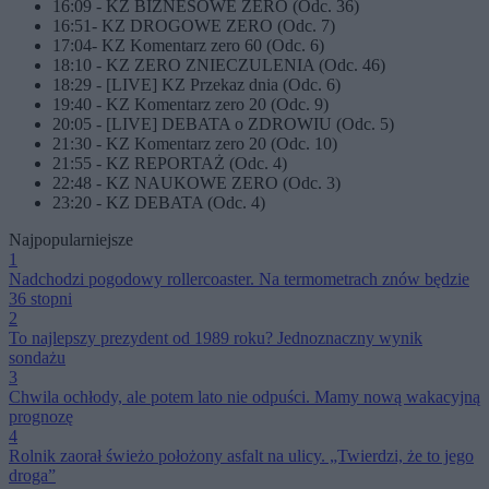
16:09 - KZ BIZNESOWE ZERO (Odc. 36)
16:51- KZ DROGOWE ZERO (Odc. 7)
17:04- KZ Komentarz zero 60 (Odc. 6)
18:10 - KZ ZERO ZNIECZULENIA (Odc. 46)
18:29 - [LIVE] KZ Przekaz dnia (Odc. 6)
19:40 - KZ Komentarz zero 20 (Odc. 9)
20:05 - [LIVE] DEBATA o ZDROWIU (Odc. 5)
21:30 - KZ Komentarz zero 20 (Odc. 10)
21:55 - KZ REPORTAŻ (Odc. 4)
22:48 - KZ NAUKOWE ZERO (Odc. 3)
23:20 - KZ DEBATA (Odc. 4)
Najpopularniejsze
1
Nadchodzi pogodowy rollercoaster. Na termometrach znów będzie
36 stopni
2
To najlepszy prezydent od 1989 roku? Jednoznaczny wynik
sondażu
3
Chwila ochłody, ale potem lato nie odpuści. Mamy nową wakacyjną
prognozę
4
Rolnik zaorał świeżo położony asfalt na ulicy. „Twierdzi, że to jego
droga”