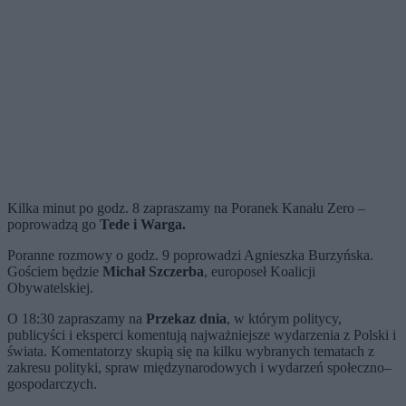
Kilka minut po godz. 8 zapraszamy na Poranek Kanału Zero –
poprowadzą go
Tede i Warga.
Poranne rozmowy o godz. 9 poprowadzi Agnieszka Burzyńska.
Gościem będzie
Michał Szczerba
, europoseł Koalicji
Obywatelskiej.
O 18:30 zapraszamy na
Przekaz dnia
, w którym politycy,
publicyści i eksperci komentują najważniejsze wydarzenia z Polski i
świata. Komentatorzy skupią się na kilku wybranych tematach z
zakresu polityki, spraw międzynarodowych i wydarzeń społeczno–
gospodarczych.