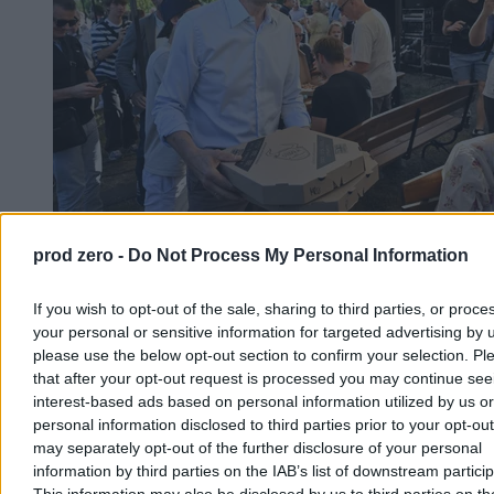
Senator PiS zmienia barwy. „To nie jest
prod zero -
Do Not Process My Personal Information
rozstanie”
If you wish to opt-out of the sale, sharing to third parties, or proce
Senator Ryszard Majer, związany dotychczas z Prawem i
your personal or sensitive information for targeted advertising by 
Sprawiedliwością, dołączył do stowarzyszenia „Rozwój Plus”
please use the below opt-out section to confirm your selection. Pl
związanego z Mateuszem Morawieckim. Polityk zapewnia, że nie
that after your opt-out request is processed you may continue see
oznacza to rozstania z dotychczasowym środowiskiem, lecz
interest-based ads based on personal information utilized by us or
poszerzenie jego działalności.
personal information disclosed to third parties prior to your opt-ou
may separately opt-out of the further disclosure of your personal
information by third parties on the IAB’s list of downstream partici
Piotr Białczyk