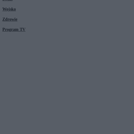
Wojsko
Zdrowie
Program TV
© 2026 Kanał Zero Spółka Akcyjna