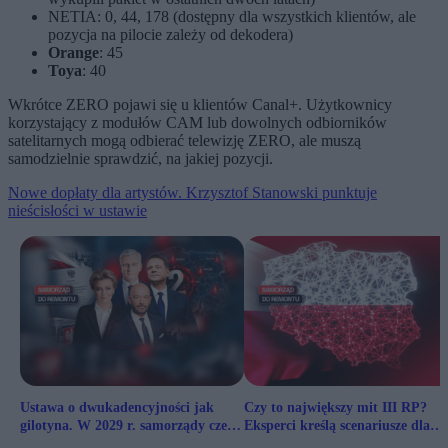
NETIA: 0, 44, 178 (dostępny dla wszystkich klientów, ale
pozycja na pilocie zależy od dekodera)
Orange
: 45
Toya
: 40
Wkrótce ZERO pojawi się u klientów Canal+. Użytkownicy
korzystający z modułów CAM lub dowolnych odbiorników
satelitarnych mogą odbierać telewizję ZERO, ale muszą
samodzielnie sprawdzić, na jakiej pozycji.
Nowe dopłaty dla artystów. Krzysztof Stanowski punktuje
nieścisłości w ustawie
Ustawa o dwukadencyjności jak
Czy to największy mit III RP?
gilotyna. W 2029 r. samorządy czeka
Eksperci kreślą scenariusze dla
prawdziwa czystka
polskich samorządów