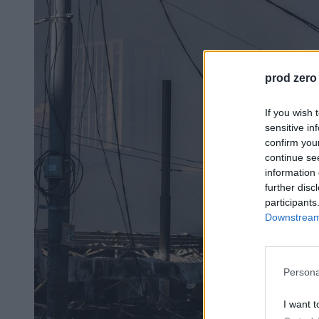
prod zero
If you wish 
sensitive in
confirm you
continue se
information 
further disc
participants
Downstream 
Persona
I want t