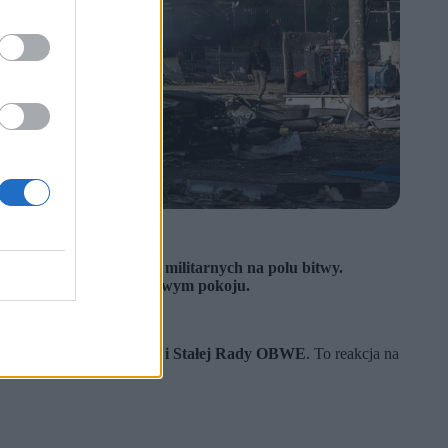
 Stałej Rady OBWE.
z Rosję braku postępów militarnych na polu bitwy.
ych rozmów o sprawiedliwym pokoju.
edzinie Bezpieczeństwa i Stałej Rady OBWE
. To reakcja na