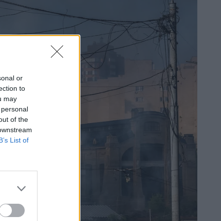
sonal or
ection to
ou may
 personal
out of the
 downstream
B’s List of