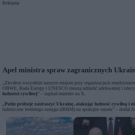
Reklama
Apel ministra spraw zagranicznych Ukrai
„Zleciłem wszystkim naszym misjom przy organizacjach międzynaro
OBWE, Rada Europy i UNESCO muszą udzielić adekwatnej i zdecy
ludności cywilnej
” – napisał minister na X.
„
Putin próbuje zastraszyć Ukrainę, atakując ludność cywilną i ni
balistyczne średniego zasięgu (IRBM) na spokojne miasta” – dodał A