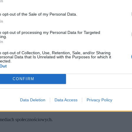
In
o opt-out of the Sale of my Personal Data.
In
to opt-out of processing my Personal Data for Targeted
ing.
In
o opt-out of Collection, Use, Retention, Sale, and/or Sharing
ersonal Data that Is Unrelated with the Purposes for which it
lected.
stolicę Ukrainy. 24 maja 2026 r. (fot. Vladyslav Musiienko / PAP)
Out
 Forum OBWE ds. Współpracy w Dziedzinie Bezpieczeństwa oraz
rbarzyńskie ataki na cele cywilne to próba zrekompensowania prze
CONFIRM
wielostronnych działań, które zmuszą Moskwę do podjęcia realn
Data Deletion
Data Access
Privacy Policy
eczeństwa ONZ, posiedzenia Forum OBWE ds. Współpracy w Dzi
w mediach społecznościowych.