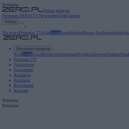
Reklama
Strona główna
Program ZERO TV
Newsletter
Zgłoś temat
Zaloguj
Na żywo
Program TV
Kraj
Świat
Sport
Opinie
Biznes
Technologia
Wojsk
Wszystkie kategorie
Kraj
Świat
Sport
Biznes
Technologia
Wojsko
Zdrowie
Kultura
Nau
Program TV
Najnowsze
Newsletter
Redakcja
Reklama
Regulamin
Kontakt
Reklama
Reklama